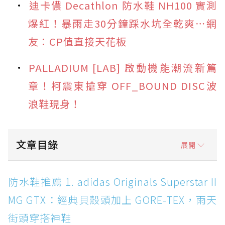
迪卡儂 Decathlon 防水鞋 NH100 實測
爆紅！暴雨走30分鐘踩水坑全乾爽⋯網
友：CP值直接天花板
PALLADIUM [LAB] 啟動機能潮流新篇
章！柯震東搶穿 OFF_BOUND DISC波
浪鞋現身！
文章目錄
展開
防水鞋推薦 1. adidas Originals Superstar II
防水鞋推薦 1. adidas Originals Superstar II
MG GTX：經典貝殼頭加上 GORE-TEX，雨天街
MG GTX：經典貝殼頭加上 GORE-TEX，雨天
頭穿搭神鞋
街頭穿搭神鞋
防水鞋推薦 2. New Balance Hierro v9 GORE-