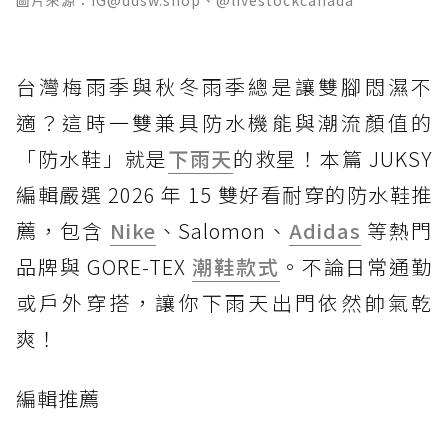
圖片來源：IG@ddsw.shop、@livestockcanada
台灣梅雨季與秋冬雨季總是讓雙腳悶濕不
適？這時一雙兼具防水機能與潮流顏值的
「防水鞋」就是
下雨天
的救星！本篇 JUKSY
編輯嚴選 2026 年 15 雙好看耐穿的防水鞋推
薦，包含
Nike
、Salomon、
Adidas
等熱門
品牌與 GORE-TEX
潮鞋款式
。不論日常通勤
或戶外穿搭，讓你下雨天出門依然帥氣乾
爽！
編輯推薦