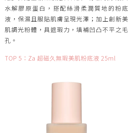
水解膠原蛋白，搭配絲滑柔潤質地的粉底
液，保濕且服貼肌膚呈現光澤；加上創新美
肌調光粉體，具遮瑕力，填補凹凸不平之毛
孔。
TOP 5：Za 超磁久無瑕美肌粉底液 25ml