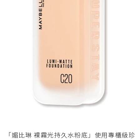
「媚比琳 裸霧光持久水粉底」使用專櫃級珍