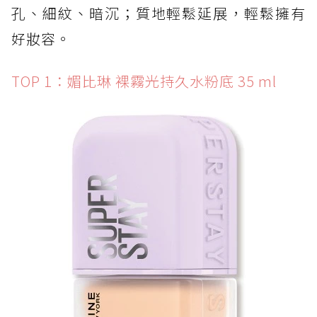
孔、細紋、暗沉；質地輕鬆延展，輕鬆擁有
好妝容。
TOP 1：媚比琳 裸霧光持久水粉底 35 ml