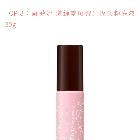
TOP 8：蘇菲娜 漾緁零瑕瓷光恆久粉底液
30g