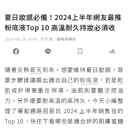
夏日妝感必備！2024上半年網友最推
粉底液Top 10 高溫耐久持妝必須收
2024-06-29 16:45
女子漾／編輯譚麗敏
隨著炎熱
夏天
到來，想要維持夏日妝感，首
要步驟建議選出適合自己的
粉底液
，若是
乾
肌
或許得著重在保濕，油肌則要關注控油
力，另外還要耐高溫的高持久。今天小編整
理了藥妝通路屈臣氏 2024 上半年銷售佳的
Top 10，快往下看哪些是適合妳的肌膚蜜糖