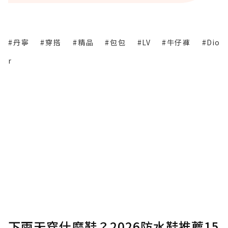
#丹寧
#穿搭
#精品
#包包
#LV
#牛仔褲
#Dio
r
下雨天穿什麼鞋？2026防水鞋推薦15