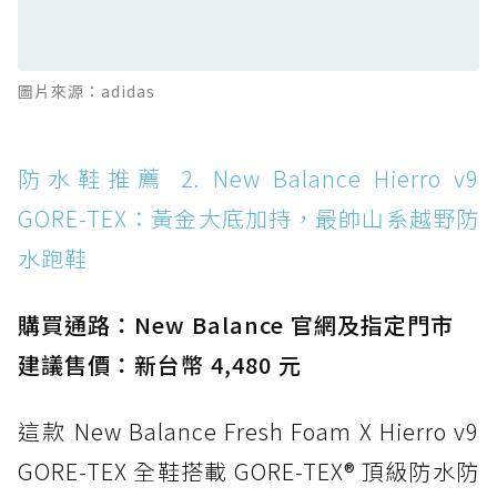
滑板印象的防水鞋
防水鞋推薦 13. Dr. Martens 1460 Rain
圖片來源：adidas
Boot：馬汀首款雨靴登場，經典八孔加上全防
水 PVC
防水鞋推薦 14. SKECHERS BADGER
防水鞋推薦 2. New Balance Hierro v9
WATERPROOF：一踩即穿懶人神器！搭載固特
GORE-TEX：黃金大底加持，最帥山系越野防
異大底與全防水厚底健走鞋
水跑鞋
防水鞋推薦 15. Brooks Cascadia 19 GTX：注
入氮氣中底與 GORE-TEX 的全地形碳中和神鞋
購買通路：New Balance 官網及指定門市
建議售價：新台幣 4,480 元
這款 New Balance Fresh Foam X Hierro v9
GORE-TEX 全鞋搭載 GORE-TEX® 頂級防水防