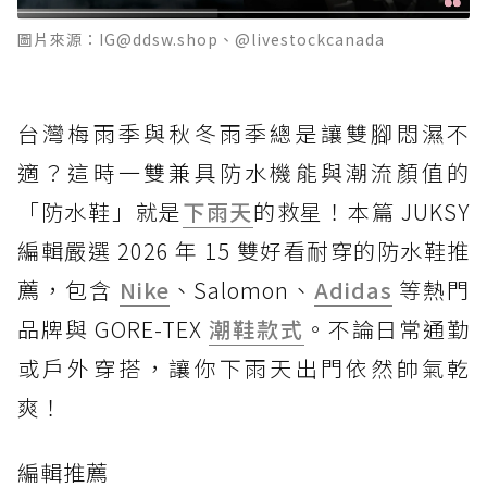
圖片來源：IG@ddsw.shop、@livestockcanada
台灣梅雨季與秋冬雨季總是讓雙腳悶濕不
適？這時一雙兼具防水機能與潮流顏值的
「防水鞋」就是
下雨天
的救星！本篇 JUKSY
編輯嚴選 2026 年 15 雙好看耐穿的防水鞋推
薦，包含
Nike
、Salomon、
Adidas
等熱門
品牌與 GORE-TEX
潮鞋款式
。不論日常通勤
或戶外穿搭，讓你下雨天出門依然帥氣乾
爽！
編輯推薦