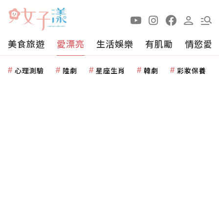
美食旅遊
愛漂亮
生活娛樂
有肌勵
情慾愛
心理測驗
陸劇
星座生肖
韓劇
彩妝保養