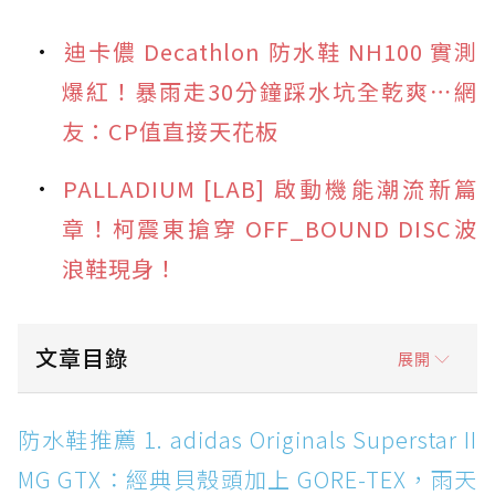
迪卡儂 Decathlon 防水鞋 NH100 實測
爆紅！暴雨走30分鐘踩水坑全乾爽⋯網
友：CP值直接天花板
PALLADIUM [LAB] 啟動機能潮流新篇
章！柯震東搶穿 OFF_BOUND DISC波
浪鞋現身！
文章目錄
展開
防水鞋推薦 1. adidas Originals Superstar II
防水鞋推薦 1. adidas Originals Superstar II
MG GTX：經典貝殼頭加上 GORE-TEX，雨天街
MG GTX：經典貝殼頭加上 GORE-TEX，雨天
頭穿搭神鞋