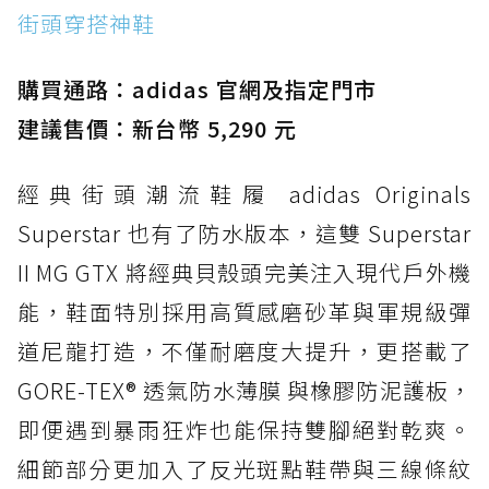
街頭穿搭神鞋
防水鞋推薦 2. New Balance Hierro v9 GORE-
TEX：黃金大底加持，最帥山系越野防水跑鞋
購買通路：adidas 官網及指定門市
防水鞋推薦 3. Nike Dunk Low GORE-TEX：
經典 Dunk 輪廓加上防水科技，雨天穿搭帥度不
建議售價：新台幣 5,290 元
打折
經典街頭潮流鞋履 adidas Originals
防水鞋推薦 4. ASICS TRABUCO 14 GTX：搭
載 GORE-TEX 隱形貼合科技，全方位防水神鞋
Superstar 也有了防水版本，這雙 Superstar
防水鞋推薦 5. Salomon XT-6 GORE-TEX：潮
II MG GTX 將經典貝殼頭完美注入現代戶外機
人必備山系鞋王！防滑、防水與街頭顏值一次攻
能，鞋面特別採用高質感磨砂革與軍規級彈
頂
道尼龍打造，不僅耐磨度大提升，更搭載了
防水鞋推薦 6. HOKA Stinson Evo GTX：越野
復刻厚底，GORE-TEX 防水與增高神器一次滿
GORE-TEX® 透氣防水薄膜 與橡膠防泥護板，
足
即便遇到暴雨狂炸也能保持雙腳絕對乾爽。
防水鞋推薦 7. Timberland Motion Access：
細節部分更加入了反光斑點鞋帶與三線條紋
黃靴同級頂級防水，輕量化工裝健走鞋雨天必備