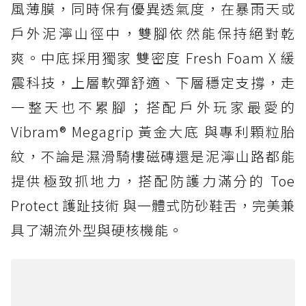
風薄膜，同時保有優異透氣度，在暴雨天或
戶外泥濘山徑中，雙腳依然能保持絕對乾
爽。中底採用獨家 雙密度 Fresh Foam X 緩
震科技，上層軟彈舒適、下層穩定支撐，走
一整天也不累腳；搭配戶外玩家最愛的
Vibram® Megagrip 黃金大底 與專利顆粒胎
紋，不論是濕滑騎樓磁磚還是泥濘山路都能
提供極致抓地力，搭配防護力滿分的 Toe
Protect 護趾技術 與一體式防砂鞋舌，完美兼
具了潮流外型與硬核機能。