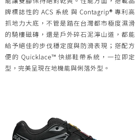
能讓雙腳保持絕對乾爽。性能方面，搭載品
牌標誌性的 ACS 系統 與 Contagrip® 專利高
抓地力大底，不管是踏在台灣都市極度濕滑
的騎樓磁磚，還是戶外碎石泥濘山道，都能
給予絕佳的步伐穩定度與防滑表現；搭配方
便的 Quicklace™ 快綁鞋帶系統，一拉即定
型，完美呈現在地機能與俐落外型。