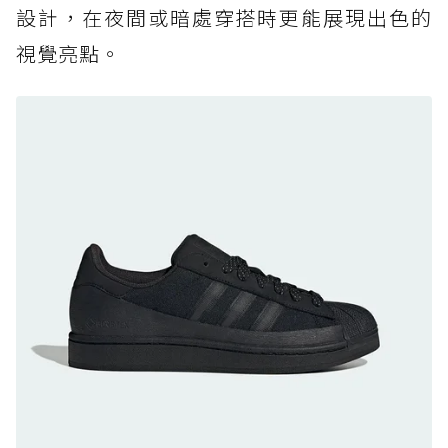
設計，在夜間或暗處穿搭時更能展現出色的
防水鞋推薦 7. Timberland Motion Access：
視覺亮點。
黃靴同級頂級防水，輕量化工裝健走鞋雨天必備
防水鞋推薦 8. Mizuno WAVE MUJIN LS
GTX：搭載 Vibram 黃金大底與 GORE-TEX 的
日系街頭潮鞋
防水鞋推薦 9. PALLADIUM OFF_BOUND
DISC WP+：首度導入旋鈕快穿，橘標防水加持
的城市波浪神鞋
防水鞋推薦 10. PUMA Voyage NITRO™ 4
GORE-TEX：氮氣中底注入，回彈與防滑兼具的
全天候越野跑鞋
防水鞋推薦 11. On Cloudhorizon 2 WP：腳
感軟彈、搭載 Missiongrip™ 的防水輕越野鞋
防水鞋推薦 12. Vans Crosspath XC GORE-
TEX：搭載 Vibram 大底與 GORE-TEX，顛覆