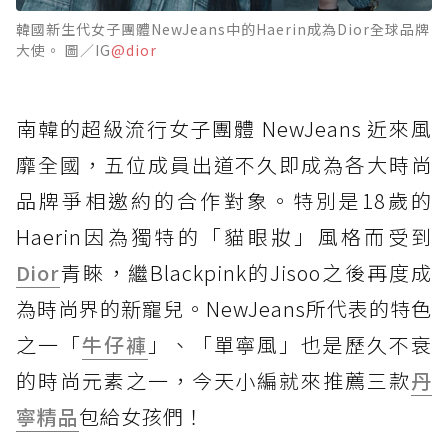
韓國新生代女子團體NewJeans中的Haerin成為Dior全球品牌
大使。 圖／IG
@dior
南韓的超級流行女子團體 NewJeans 近來風
靡全國，五位成員出道不久即成為各大時尚
品牌爭相邀約的合作對象。特別是18歲的
Haerin因為獨特的「貓眼妝」風格而受到
Dior
青睞，繼Blackpink的Jisoo之後再度成
為時尚界的新寵兒。NewJeans所代表的特色
之一「
牛仔褲
」、「單寧風」也是歷久不衰
的時尚元素之一，今天小編就來推薦三款
丹
寧
精品
包給女孩們！