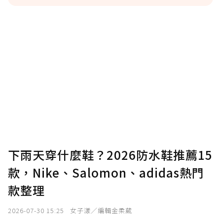
贊助說明
為了鼓勵作者持續創作更好的內容，會員可以
使用「贊助」功能實質回饋給喜愛的作者。可
將您認為適合的點數贈送給作者，一旦使用贊
助點數即不得撤銷，單筆贊助最低點數為30
點，最高點數沒有上限。
U 利點數 1 點 = NTD 1 元。
下雨天穿什麼鞋？2026防水鞋推薦15
款，Nike、Salomon、adidas熱門
確認送出
款整理
我已詳閱贊助說明，且同意站方的使用條款。
2026-07-30 15:25
女子漾／編輯金柔葳