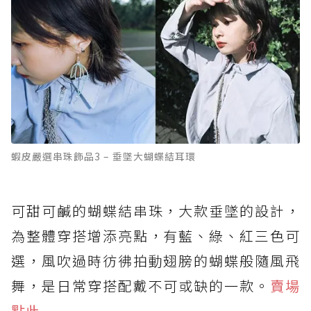
蝦皮嚴選串珠飾品3 – 垂墜大蝴蝶結耳環
可甜可鹹的蝴蝶結串珠，大款垂墜的設計，
為整體穿搭增添亮點，有藍、綠、紅三色可
選，風吹過時彷彿拍動翅膀的蝴蝶般隨風飛
舞，是日常穿搭配戴不可或缺的一款。
賣場
點此