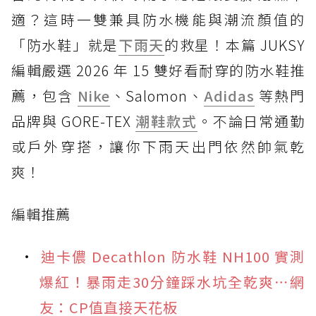
適？這時一雙兼具防水機能與潮流顏值的
「防水鞋」就是
下雨天
的救星！本篇 JUKSY
編輯嚴選 2026 年 15 雙好看耐穿的防水鞋推
薦，包含
Nike
、Salomon、
Adidas
等熱門
品牌與 GORE-TEX
潮鞋款式
。不論日常通勤
或戶外穿搭，讓你下雨天出門依然帥氣乾
爽！
編輯推薦
迪卡儂 Decathlon 防水鞋 NH100 實測
爆紅！暴雨走30分鐘踩水坑全乾爽⋯網
友：CP值直接天花板