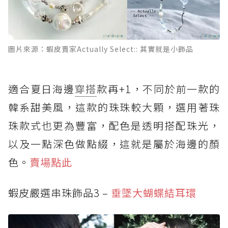
圖片來源：蝦皮賣家Actually Select:: 其實就是小飾品
適合夏日海邊
穿搭
款再+1，不同於前一款的
韓系甜美風，這款的珠珠較大顆，選用著珠
珠款式也更為豐富，配色是透明搭配珠光，
以及一點深色做點綴，這就是屬於海邊的顏
色。
賣場點此
蝦皮嚴選串珠飾品3 –
垂墜大蝴蝶結耳環