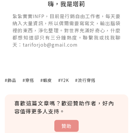
嗨，我是塔莉
紮紮實實INFP，目前是行銷自由工作者，每天要
納入大量資訊，所以偶爾需要寫寫文，輸出腦袋
裡的東西，淨化整理。對世界充滿好奇心，什麼
都想知道卻只有三分鐘熱度。聯繫我或找我聊
天：tariforjob@gmail.com
#飾品
#穿搭
#蝦皮
#Y2K
#流行穿搭
喜歡這篇文章嗎？歡迎贊助作者，好內
容值得更多人支持。
贊助