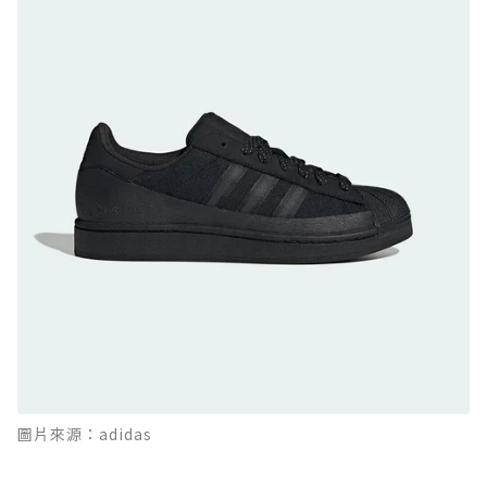
日系街頭潮鞋
防水鞋推薦 9. PALLADIUM OFF_BOUND
DISC WP+：首度導入旋鈕快穿，橘標防水加持
的城市波浪神鞋
防水鞋推薦 10. PUMA Voyage NITRO™ 4
GORE-TEX：氮氣中底注入，回彈與防滑兼具的
全天候越野跑鞋
防水鞋推薦 11. On Cloudhorizon 2 WP：腳
感軟彈、搭載 Missiongrip™ 的防水輕越野鞋
防水鞋推薦 12. Vans Crosspath XC GORE-
TEX：搭載 Vibram 大底與 GORE-TEX，顛覆
滑板印象的防水鞋
防水鞋推薦 13. Dr. Martens 1460 Rain
圖片來源：adidas
Boot：馬汀首款雨靴登場，經典八孔加上全防
水 PVC