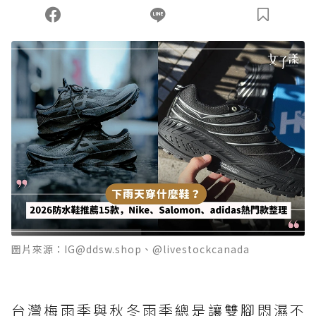
您當前剩餘 U 利點數：
0
點；前往
購買點數
圖片來源：IG@ddsw.shop、@livestockcanada
台灣梅雨季與秋冬雨季總是讓雙腳悶濕不