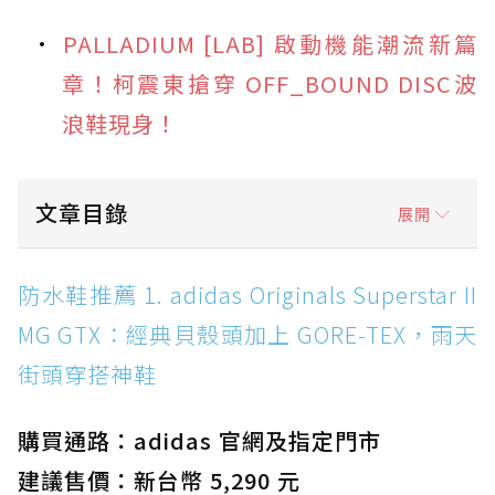
PALLADIUM [LAB] 啟動機能潮流新篇
章！柯震東搶穿 OFF_BOUND DISC波
浪鞋現身！
文章目錄
展開
防水鞋推薦 1. adidas Originals Superstar II
防水鞋推薦 1. adidas Originals Superstar II
MG GTX：經典貝殼頭加上 GORE-TEX，雨天街
MG GTX：經典貝殼頭加上 GORE-TEX，雨天
頭穿搭神鞋
街頭穿搭神鞋
防水鞋推薦 2. New Balance Hierro v9 GORE-
TEX：黃金大底加持，最帥山系越野防水跑鞋
購買通路：adidas 官網及指定門市
防水鞋推薦 3. Nike Dunk Low GORE-TEX：
經典 Dunk 輪廓加上防水科技，雨天穿搭帥度不
建議售價：新台幣 5,290 元