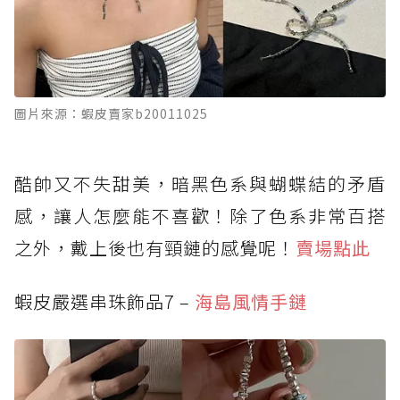
圖片來源：蝦皮賣家b20011025
酷帥又不失甜美，暗黑色系與蝴蝶結的矛盾
感，讓人怎麼能不喜歡！除了色系非常百搭
之外，戴上後也有頸鏈的感覺呢！
賣場點此
蝦皮嚴選串珠飾品7 –
海島風情手鏈