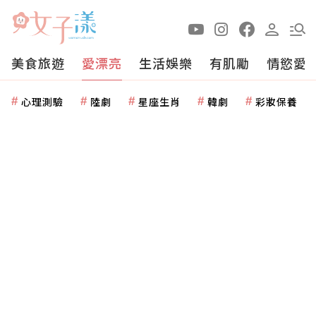
美食旅遊
愛漂亮
生活娛樂
有肌勵
情慾愛
心理測驗
陸劇
星座生肖
韓劇
彩妝保養