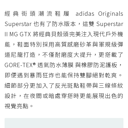
打折
經典街頭潮流鞋履 adidas Originals
防水鞋推薦 4. ASICS TRABUCO 14 GTX：搭
載 GORE-TEX 隱形貼合科技，全方位防水神鞋
Superstar 也有了防水版本，這雙 Superstar
防水鞋推薦 5. Salomon XT-6 GORE-TEX：潮
II MG GTX 將經典貝殼頭完美注入現代戶外機
人必備山系鞋王！防滑、防水與街頭顏值一次攻
能，鞋面特別採用高質感磨砂革與軍規級彈
頂
道尼龍打造，不僅耐磨度大提升，更搭載了
防水鞋推薦 6. HOKA Stinson Evo GTX：越野
復刻厚底，GORE-TEX 防水與增高神器一次滿
GORE-TEX® 透氣防水薄膜 與橡膠防泥護板，
足
即便遇到暴雨狂炸也能保持雙腳絕對乾爽。
防水鞋推薦 7. Timberland Motion Access：
細節部分更加入了反光斑點鞋帶與三線條紋
黃靴同級頂級防水，輕量化工裝健走鞋雨天必備
設計，在夜間或暗處穿搭時更能展現出色的
防水鞋推薦 7. Timberland Motion Access：
視覺亮點。
黃靴同級頂級防水，輕量化工裝健走鞋雨天必備
防水鞋推薦 8. Mizuno WAVE MUJIN LS
GTX：搭載 Vibram 黃金大底與 GORE-TEX 的