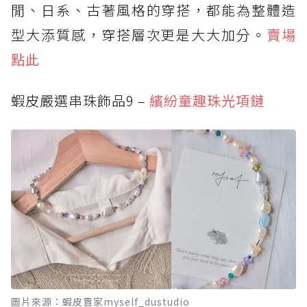
閒、日系、古著風格的穿搭，都能為整體造
型大添質感，穿搭層次更是大大加分。
賣場
點此
蝦皮嚴選串珠飾品9 –
繽紛童趣珠光項鏈
圖片來源：蝦皮賣家myself_dustudio