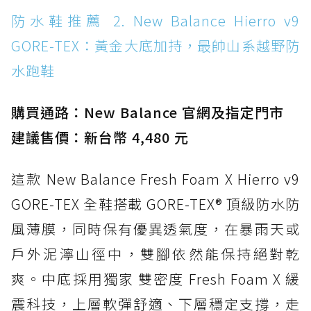
防水鞋推薦 14. SKECHERS BADGER
防水鞋推薦 2. New Balance Hierro v9
WATERPROOF：一踩即穿懶人神器！搭載固特
GORE-TEX：黃金大底加持，最帥山系越野防
異大底與全防水厚底健走鞋
水跑鞋
防水鞋推薦 15. Brooks Cascadia 19 GTX：注
入氮氣中底與 GORE-TEX 的全地形碳中和神鞋
購買通路：New Balance 官網及指定門市
建議售價：新台幣 4,480 元
這款 New Balance Fresh Foam X Hierro v9
GORE-TEX 全鞋搭載 GORE-TEX® 頂級防水防
風薄膜，同時保有優異透氣度，在暴雨天或
戶外泥濘山徑中，雙腳依然能保持絕對乾
爽。中底採用獨家 雙密度 Fresh Foam X 緩
震科技，上層軟彈舒適、下層穩定支撐，走