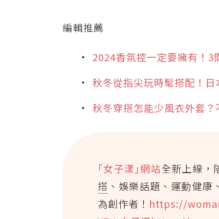
編輯推薦
2024香氛控一定要擁有！3
秋冬從指尖玩時髦搭配！日
秋冬穿搭怎能少風衣外套？不
｢女子漾｣網站
全新上線，
搭
、娛樂話題、運動健康
為創作者！
https://woma