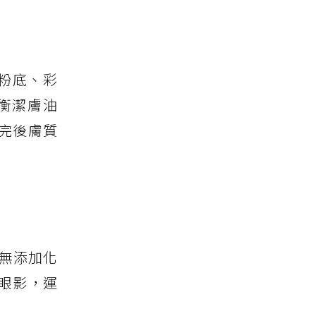
、粉底、彩
衡潔膚油
完後膚質
調無添加化
眼影，運