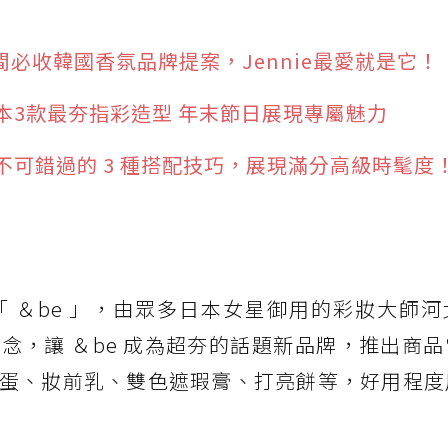
間必收韓國香氛品牌提案，Jennie最愛就是它！
本3款最夯指彩造型 年末節日展現專屬魅力
可錯過的 3 種搭配技巧，展現滿分高級時髦度
 ＆be 」，由眾多日本女星御用的彩妝大師河
念，讓 ＆be 成為超夯的話題新品牌，推出商
蛋、妝前乳、雙色遮瑕膏、打亮餅等，好用程度