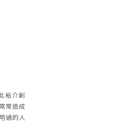
！
北裕介創
品常常造成
用過的人