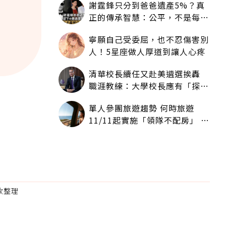
謝霆鋒只分到爸爸遺產5%？真
正的傳承智慧：公平，不是每個
人拿一樣多
寧願自己受委屈，也不忍傷害別
人！5星座做人厚道到讓人心疼
清華校長續任又赴美遴選挨轟
職涯教練：大學校長應有「探
索」職涯權利嗎？
單人參團旅遊趨勢 何時旅遊
11/11起實施「領隊不配房」 落
單更免收單房差
門款整理