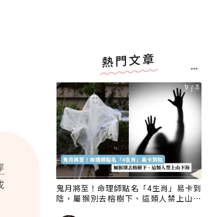
熱門文章
！
穿
成
鬼月將至！命理師點名「4生肖」易卡到
陰，屬猴別去榕樹下、這類人禁上山下
海