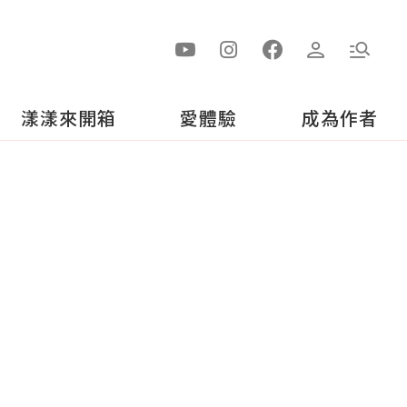
漾漾來開箱
愛體驗
成為作者