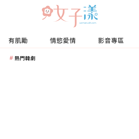
有肌勵
情慾愛情
影音專區
熱門韓劇