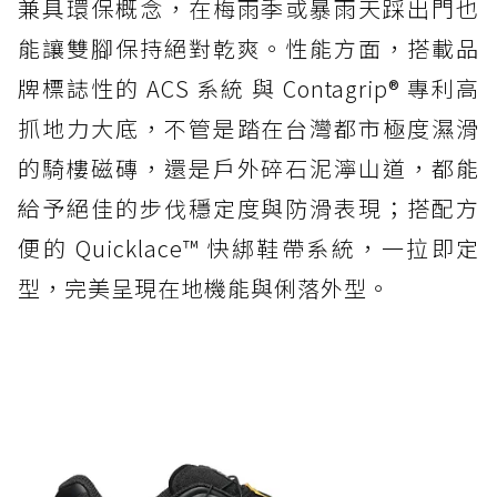
兼具環保概念，在梅雨季或暴雨天踩出門也
能讓雙腳保持絕對乾爽。性能方面，搭載品
牌標誌性的 ACS 系統 與 Contagrip® 專利高
抓地力大底，不管是踏在台灣都市極度濕滑
的騎樓磁磚，還是戶外碎石泥濘山道，都能
給予絕佳的步伐穩定度與防滑表現；搭配方
便的 Quicklace™ 快綁鞋帶系統，一拉即定
型，完美呈現在地機能與俐落外型。