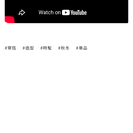
#穿搭
#造型
#時髦
#秋冬
#單品