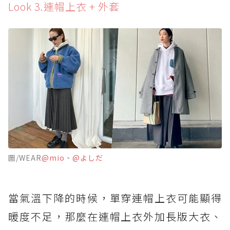
Look 3.連帽上衣 + 外套
圖/WEAR
@mio
、
@よしだ
當氣溫下降的時候，單穿連帽上衣可能顯得
暖度不足，那麼在連帽上衣外加長版大衣、