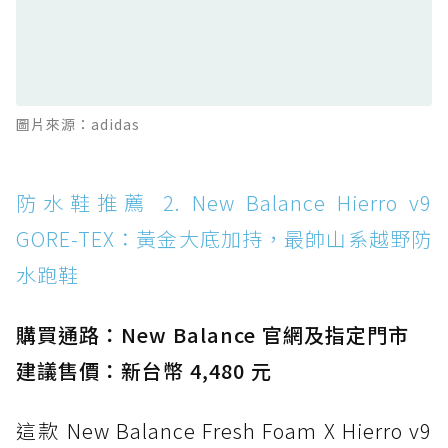
防水鞋推薦 12. Vans Crosspath XC GORE-
TEX：搭載 Vibram 大底與 GORE-TEX，顛覆
滑板印象的防水鞋
防水鞋推薦 13. Dr. Martens 1460 Rain
圖片來源：adidas
Boot：馬汀首款雨靴登場，經典八孔加上全防
水 PVC
防水鞋推薦 14. SKECHERS BADGER
防水鞋推薦 2. New Balance Hierro v9
WATERPROOF：一踩即穿懶人神器！搭載固特
GORE-TEX：黃金大底加持，最帥山系越野防
異大底與全防水厚底健走鞋
水跑鞋
防水鞋推薦 15. Brooks Cascadia 19 GTX：注
入氮氣中底與 GORE-TEX 的全地形碳中和神鞋
購買通路：New Balance 官網及指定門市
建議售價：新台幣 4,480 元
這款 New Balance Fresh Foam X Hierro v9