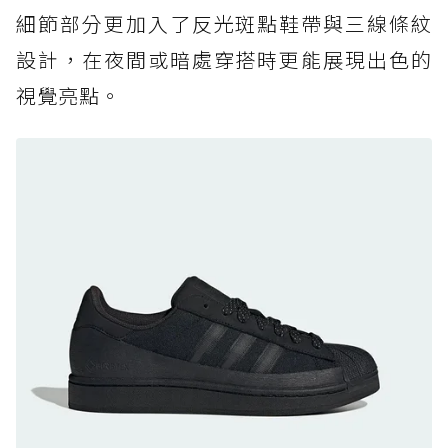
防水鞋推薦 7. Timberland Motion Access：
細節部分更加入了反光斑點鞋帶與三線條紋
黃靴同級頂級防水，輕量化工裝健走鞋雨天必備
設計，在夜間或暗處穿搭時更能展現出色的
防水鞋推薦 7. Timberland Motion Access：
視覺亮點。
黃靴同級頂級防水，輕量化工裝健走鞋雨天必備
防水鞋推薦 8. Mizuno WAVE MUJIN LS
GTX：搭載 Vibram 黃金大底與 GORE-TEX 的
日系街頭潮鞋
防水鞋推薦 9. PALLADIUM OFF_BOUND
DISC WP+：首度導入旋鈕快穿，橘標防水加持
的城市波浪神鞋
防水鞋推薦 10. PUMA Voyage NITRO™ 4
GORE-TEX：氮氣中底注入，回彈與防滑兼具的
全天候越野跑鞋
防水鞋推薦 11. On Cloudhorizon 2 WP：腳
感軟彈、搭載 Missiongrip™ 的防水輕越野鞋