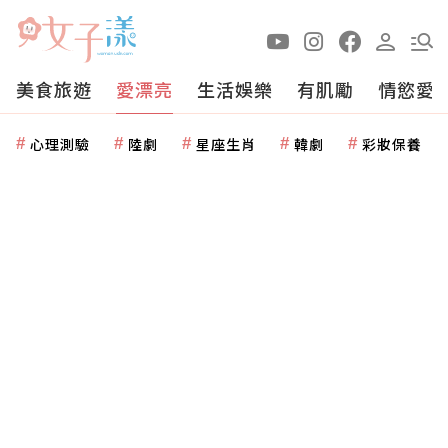
美食旅遊
愛漂亮
生活娛樂
有肌勵
情慾愛
心理測驗
陸劇
星座生肖
韓劇
彩妝保養