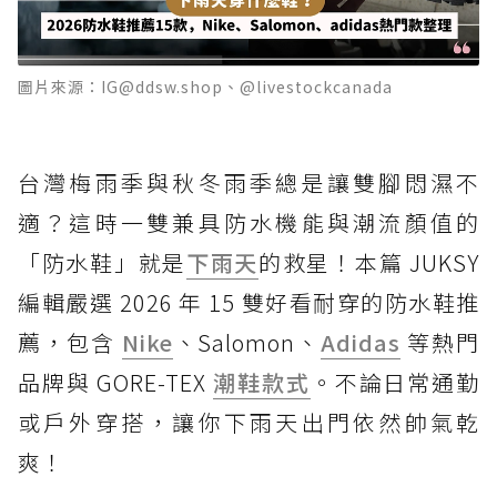
圖片來源：IG@ddsw.shop、@livestockcanada
台灣梅雨季與秋冬雨季總是讓雙腳悶濕不
適？這時一雙兼具防水機能與潮流顏值的
「防水鞋」就是
下雨天
的救星！本篇 JUKSY
編輯嚴選 2026 年 15 雙好看耐穿的防水鞋推
薦，包含
Nike
、Salomon、
Adidas
等熱門
品牌與 GORE-TEX
潮鞋款式
。不論日常通勤
或戶外穿搭，讓你下雨天出門依然帥氣乾
爽！