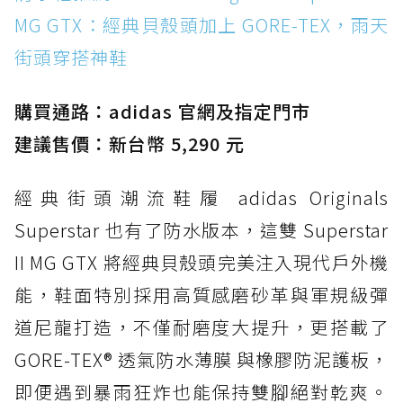
MG GTX：經典貝殼頭加上 GORE-TEX，雨天街
MG GTX：經典貝殼頭加上 GORE-TEX，雨天
頭穿搭神鞋
街頭穿搭神鞋
防水鞋推薦 2. New Balance Hierro v9 GORE-
TEX：黃金大底加持，最帥山系越野防水跑鞋
購買通路：adidas 官網及指定門市
防水鞋推薦 3. Nike Dunk Low GORE-TEX：
經典 Dunk 輪廓加上防水科技，雨天穿搭帥度不
建議售價：新台幣 5,290 元
打折
經典街頭潮流鞋履 adidas Originals
防水鞋推薦 4. ASICS TRABUCO 14 GTX：搭
載 GORE-TEX 隱形貼合科技，全方位防水神鞋
Superstar 也有了防水版本，這雙 Superstar
防水鞋推薦 5. Salomon XT-6 GORE-TEX：潮
II MG GTX 將經典貝殼頭完美注入現代戶外機
人必備山系鞋王！防滑、防水與街頭顏值一次攻
能，鞋面特別採用高質感磨砂革與軍規級彈
頂
道尼龍打造，不僅耐磨度大提升，更搭載了
防水鞋推薦 6. HOKA Stinson Evo GTX：越野
復刻厚底，GORE-TEX 防水與增高神器一次滿
GORE-TEX® 透氣防水薄膜 與橡膠防泥護板，
足
即便遇到暴雨狂炸也能保持雙腳絕對乾爽。