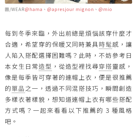
圖/WEAR
@hama
、
@apresjour mignon
、
@mio
每到冬季來臨，外出前總是煩惱該穿什麼才
合適，希望穿的保暖又同時兼具
時髦
感，讓
人陷入搭配選擇困難嗎？此時，不妨參考日
本女生日常
造型
，從造型裡找尋
穿搭
靈感，
像是每季皆可穿著的連帽上衣，便是很推薦
的
單品
之一，透過不同混搭技巧，瞬間創造
多樣衣著樣貌，想知道連帽上衣有哪些搭配
方式嗎？一起來看看以下推薦的 3 種風格
吧。