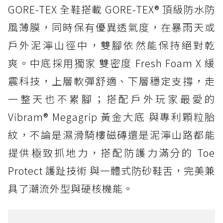
GORE-TEX 全鞋搭載 GORE-TEX® 頂級防水防
風薄膜，同時保有優異透氣度，在暴雨天或
戶外泥濘山徑中，雙腳依然能保持絕對乾
爽。中底採用獨家 雙密度 Fresh Foam X 緩
震科技，上層軟彈舒適、下層穩定支撐，走
一整天也不累腳；搭配戶外玩家最愛的
Vibram® Megagrip 黃金大底 與專利顆粒胎
紋，不論是濕滑騎樓磁磚還是泥濘山路都能
提供極致抓地力，搭配防護力滿分的 Toe
Protect 護趾技術 與一體式防砂鞋舌，完美兼
具了潮流外型與硬核機能。