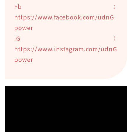
Fb：
https://www.facebook.com/udnG
power
IG：
https://www.instagram.com/udnG
power