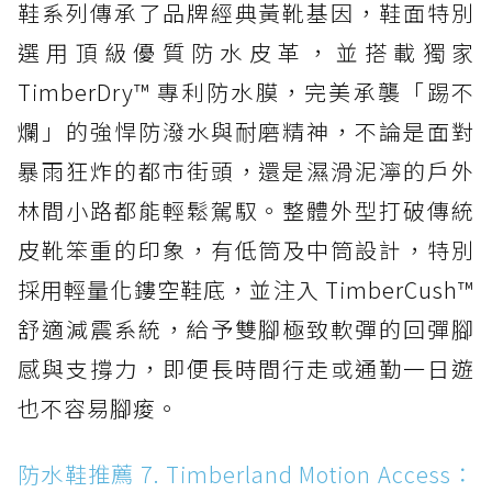
鞋系列傳承了品牌經典黃靴基因，鞋面特別
選用頂級優質防水皮革，並搭載獨家
TimberDry™ 專利防水膜，完美承襲「踢不
爛」的強悍防潑水與耐磨精神，不論是面對
暴雨狂炸的都市街頭，還是濕滑泥濘的戶外
林間小路都能輕鬆駕馭。整體外型打破傳統
皮靴笨重的印象，有低筒及中筒設計，特別
採用輕量化鏤空鞋底，並注入 TimberCush™
舒適減震系統，給予雙腳極致軟彈的回彈腳
感與支撐力，即便長時間行走或通勤一日遊
也不容易腳痠。
防水鞋推薦 7. Timberland Motion Access：