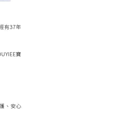
經有37年
YIEE寶
修護、安心