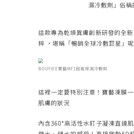
濕冷敷劑」俗稱的
這款專為乾燥異膚創新研發的全新
粹 ，堪稱「暢銷全球冷敷巨星」
BOUYIEE寶藝MF1超能保濕冷敷劑
這裡一定要特別注意！寶藝凍膜一
肌膚的狀況
內含360°高活性水釘子凝凍直
鎖水、儲水的感受！直接啟動5D