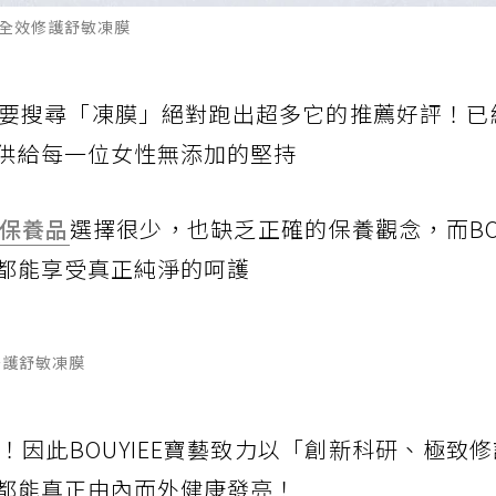
B4全效修護舒敏凍膜
！只要搜尋「凍膜」絕對跑出超多它的推薦好評！已
供給每一位女性無添加的堅持
保養品
選擇很少，也缺乏正確的保養觀念，而BOU
都能享受真正純淨的呵護
效修護舒敏凍膜
因此BOUYIEE寶藝致力以「創新科研、極致
都能真正由內而外健康發亮！