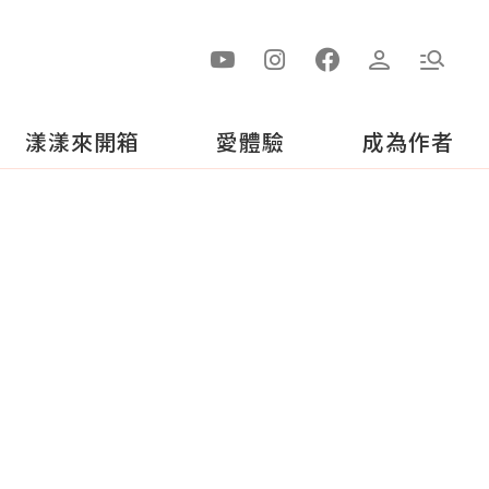
漾漾來開箱
愛體驗
成為作者