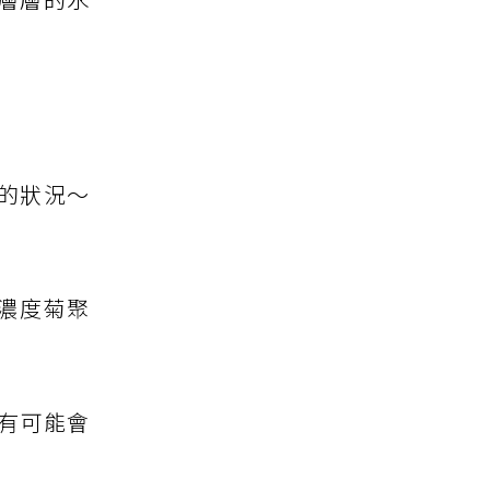
的狀況～
高濃度菊聚
有可能會