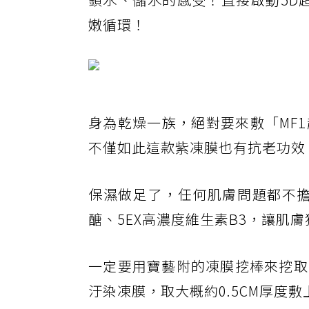
嫩循環！
身為乾燥一族，絕對要來敷「MF
不僅如此這款紫凍膜也有抗老功效
保濕做足了，任何肌膚問題都不擔
醣、5EX高濃度維生素B3，讓肌
一定要用寶藝附的凍膜挖棒來挖取
汙染凍膜，取大概約0.5CM厚度敷