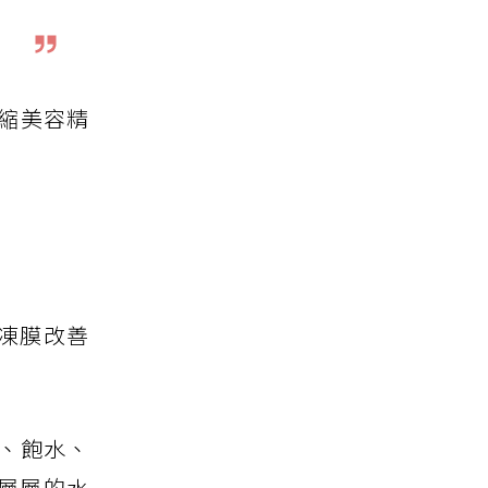
縮美容精
凍膜改善
水、飽水、
到層層的水