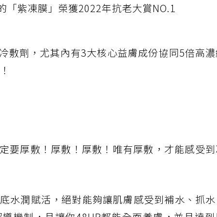
「紫凍膜」榮獲2022年抗老大賞NO.1
冷敷劑，尤其內有3大核心益膚成份協同5倍高濃
呢！
定要厚敷！厚敷！厚敷！唯有厚敷，才能感受到
達肌底水潤賦活，絕對能夠讓肌膚感受到補水、抓
超導機制，且讓你48HR都能全面養膚，並且達