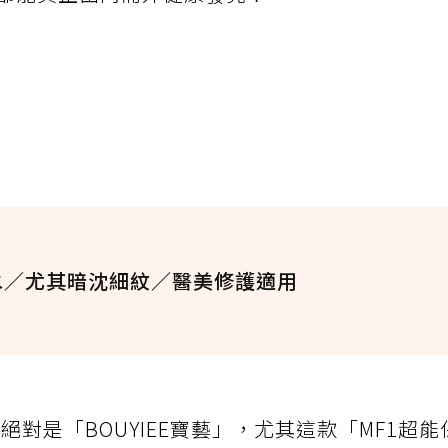
水／尤其暗沈細紋／醫美修護適用
對是「BOUYIEE寶藝」，尤其這款「MF1超能