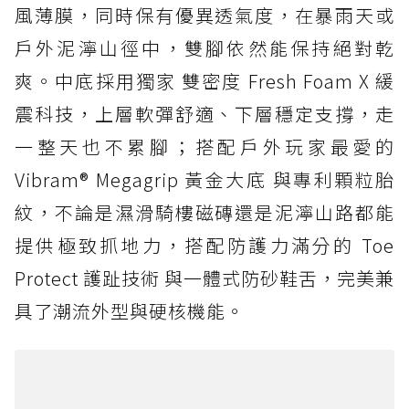
風薄膜，同時保有優異透氣度，在暴雨天或
戶外泥濘山徑中，雙腳依然能保持絕對乾
爽。中底採用獨家 雙密度 Fresh Foam X 緩
震科技，上層軟彈舒適、下層穩定支撐，走
一整天也不累腳；搭配戶外玩家最愛的
Vibram® Megagrip 黃金大底 與專利顆粒胎
紋，不論是濕滑騎樓磁磚還是泥濘山路都能
提供極致抓地力，搭配防護力滿分的 Toe
Protect 護趾技術 與一體式防砂鞋舌，完美兼
具了潮流外型與硬核機能。