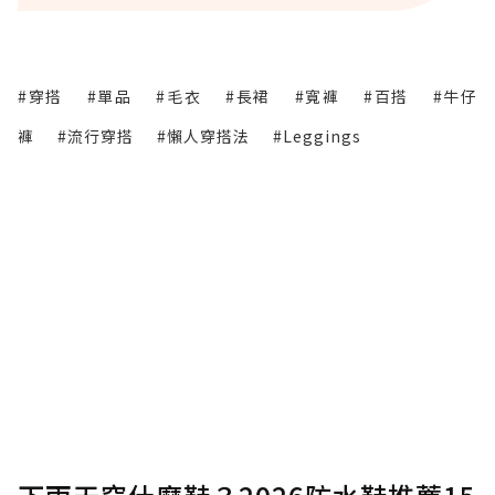
#穿搭
#單品
#毛衣
#長裙
#寬褲
#百搭
#牛仔
褲
#流行穿搭
#懶人穿搭法
#Leggings