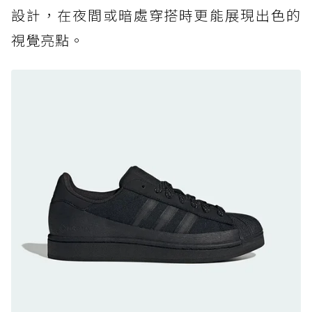
設計，在夜間或暗處穿搭時更能展現出色的
防水鞋推薦 7. Timberland Motion Access：
視覺亮點。
黃靴同級頂級防水，輕量化工裝健走鞋雨天必備
防水鞋推薦 8. Mizuno WAVE MUJIN LS
GTX：搭載 Vibram 黃金大底與 GORE-TEX 的
日系街頭潮鞋
防水鞋推薦 9. PALLADIUM OFF_BOUND
DISC WP+：首度導入旋鈕快穿，橘標防水加持
的城市波浪神鞋
防水鞋推薦 10. PUMA Voyage NITRO™ 4
GORE-TEX：氮氣中底注入，回彈與防滑兼具的
全天候越野跑鞋
防水鞋推薦 11. On Cloudhorizon 2 WP：腳
感軟彈、搭載 Missiongrip™ 的防水輕越野鞋
防水鞋推薦 12. Vans Crosspath XC GORE-