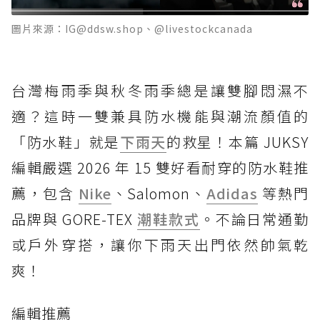
圖片來源：IG@ddsw.shop、@livestockcanada
台灣梅雨季與秋冬雨季總是讓雙腳悶濕不
適？這時一雙兼具防水機能與潮流顏值的
「防水鞋」就是
下雨天
的救星！本篇 JUKSY
編輯嚴選 2026 年 15 雙好看耐穿的防水鞋推
薦，包含
Nike
、Salomon、
Adidas
等熱門
品牌與 GORE-TEX
潮鞋款式
。不論日常通勤
或戶外穿搭，讓你下雨天出門依然帥氣乾
爽！
編輯推薦