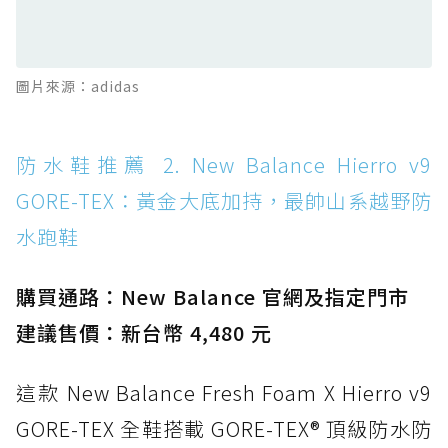
TEX：搭載 Vibram 大底與 GORE-TEX，顛覆
滑板印象的防水鞋
防水鞋推薦 13. Dr. Martens 1460 Rain
圖片來源：adidas
Boot：馬汀首款雨靴登場，經典八孔加上全防
水 PVC
防水鞋推薦 14. SKECHERS BADGER
防水鞋推薦 2. New Balance Hierro v9
WATERPROOF：一踩即穿懶人神器！搭載固特
GORE-TEX：黃金大底加持，最帥山系越野防
異大底與全防水厚底健走鞋
水跑鞋
防水鞋推薦 15. Brooks Cascadia 19 GTX：注
入氮氣中底與 GORE-TEX 的全地形碳中和神鞋
購買通路：New Balance 官網及指定門市
建議售價：新台幣 4,480 元
這款 New Balance Fresh Foam X Hierro v9
GORE-TEX 全鞋搭載 GORE-TEX® 頂級防水防