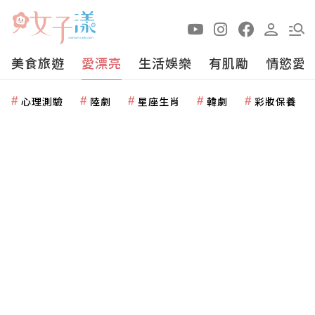
美食旅遊
愛漂亮
生活娛樂
有肌勵
情慾愛
心理測驗
陸劇
星座生肖
韓劇
彩妝保養