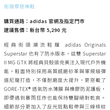
街頭穿搭神鞋
防水鞋推薦 2. New Balance Hierro v9 GORE-
TEX：黃金大底加持，最帥山系越野防水跑鞋
購買通路：adidas 官網及指定門市
防水鞋推薦 3. Nike Dunk Low GORE-TEX：
經典 Dunk 輪廓加上防水科技，雨天穿搭帥度不
建議售價：新台幣 5,290 元
打折
經典街頭潮流鞋履 adidas Originals
防水鞋推薦 4. ASICS TRABUCO 14 GTX：搭
載 GORE-TEX 隱形貼合科技，全方位防水神鞋
Superstar 也有了防水版本，這雙 Superstar
防水鞋推薦 5. Salomon XT-6 GORE-TEX：潮
II MG GTX 將經典貝殼頭完美注入現代戶外機
人必備山系鞋王！防滑、防水與街頭顏值一次攻
能，鞋面特別採用高質感磨砂革與軍規級彈
頂
道尼龍打造，不僅耐磨度大提升，更搭載了
防水鞋推薦 6. HOKA Stinson Evo GTX：越野
復刻厚底，GORE-TEX 防水與增高神器一次滿
GORE-TEX® 透氣防水薄膜 與橡膠防泥護板，
足
即便遇到暴雨狂炸也能保持雙腳絕對乾爽。
防水鞋推薦 7. Timberland Motion Access：
細節部分更加入了反光斑點鞋帶與三線條紋
黃靴同級頂級防水，輕量化工裝健走鞋雨天必備