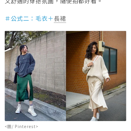
又舒適的穿搭氛圍，隨便拍都好看。
＃公式二：毛衣＋
長裙
<圖/ Pinterest>