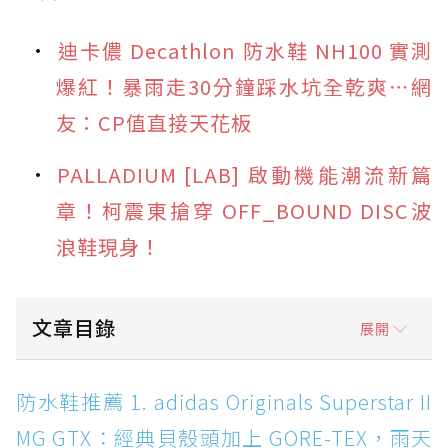
迪卡儂 Decathlon 防水鞋 NH100 實測
爆紅！暴雨走30分鐘踩水坑全乾爽⋯網
友：CP值直接天花板
PALLADIUM [LAB] 啟動機能潮流新篇
章！柯震東搶穿 OFF_BOUND DISC波
浪鞋現身！
文章目錄
展開
防水鞋推薦 1. adidas Originals Superstar II
防水鞋推薦 1. adidas Originals Superstar II
MG GTX：經典貝殼頭加上 GORE-TEX，雨天街
MG GTX：經典貝殼頭加上 GORE-TEX，雨天
頭穿搭神鞋