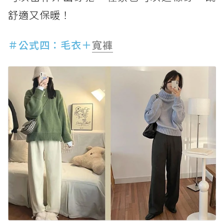
舒適又保暖！
＃公式四：毛衣＋
寬褲