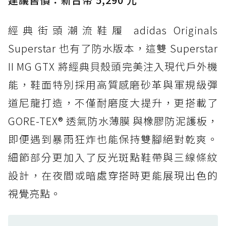
打折
經典街頭潮流鞋履 adidas Originals
防水鞋推薦 4. ASICS TRABUCO 14 GTX：搭
載 GORE-TEX 隱形貼合科技，全方位防水神鞋
Superstar 也有了防水版本，這雙 Superstar
防水鞋推薦 5. Salomon XT-6 GORE-TEX：潮
II MG GTX 將經典貝殼頭完美注入現代戶外機
人必備山系鞋王！防滑、防水與街頭顏值一次攻
能，鞋面特別採用高質感磨砂革與軍規級彈
頂
道尼龍打造，不僅耐磨度大提升，更搭載了
防水鞋推薦 6. HOKA Stinson Evo GTX：越野
復刻厚底，GORE-TEX 防水與增高神器一次滿
GORE-TEX® 透氣防水薄膜 與橡膠防泥護板，
足
即便遇到暴雨狂炸也能保持雙腳絕對乾爽。
防水鞋推薦 7. Timberland Motion Access：
細節部分更加入了反光斑點鞋帶與三線條紋
黃靴同級頂級防水，輕量化工裝健走鞋雨天必備
設計，在夜間或暗處穿搭時更能展現出色的
防水鞋推薦 7. Timberland Motion Access：
視覺亮點。
黃靴同級頂級防水，輕量化工裝健走鞋雨天必備
防水鞋推薦 8. Mizuno WAVE MUJIN LS