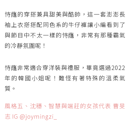
恃蘟的穿搭兼具甜美與酷帥，這一套澎澎長
袖上衣搭搭配同色系的牛仔褲讓小編看到了
與節目中不太一樣的恃蘟，非常有那種霸氣
的冷靜氛圍呢！
恃蘟非常適合穿洋裝與禮服，畢竟選過2022
年的韓國小姐呢！難怪有著特殊的溫柔氣
質。
風格五、沈穩、智慧與端莊的女孩代表 曹旻
志 IG @joymingzi_