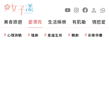
美食旅遊
愛漂亮
生活娛樂
有肌勵
情慾愛
心理測驗
陸劇
星座生肖
韓劇
彩妝保養