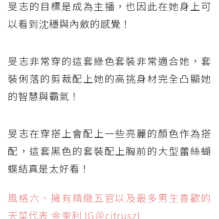
旻志的目標是成為主播，也因此在她身上可
以看到沈穩與內斂的感覺！
旻志非常穿的這套綠色套裝非常適合她，套
裝俐落的剪裁配上她的高挑身材完全凸顯她
的智慧與霸氣！
旻志在穿搭上會配上一些亮麗的顏色作為搭
配，這套黑色的套裝配上胸前的大型蕾絲蝴
蝶結真是太好看！
風格六、擁有精緻五官以及最多男生喜歡的
天菜代表 金奎利 IG＠citruszl