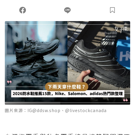
圖片來源：IG@ddsw.shop、@livestockcanada