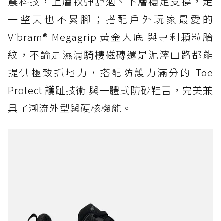
震科技，上層軟彈舒適、下層穩定支撐，走
一整天也不累腳；搭配戶外玩家最愛的
Vibram® Megagrip 黃金大底 與專利顆粒胎
紋，不論是濕滑騎樓磁磚還是泥濘山路都能
提供極致抓地力，搭配防護力滿分的 Toe
Protect 護趾技術 與一體式防砂鞋舌，完美兼
具了潮流外型與硬核機能。