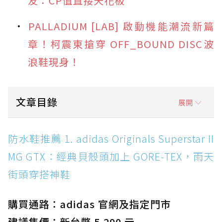
友：CP值直接天花板
PALLADIUM [LAB] 啟動機能潮流新篇
章！柯震東搶穿 OFF_BOUND DISC波
浪鞋現身！
文章目錄
展開
防水鞋推薦 1. adidas Originals Superstar II
防水鞋推薦 1. adidas Originals Superstar II
MG GTX：經典貝殼頭加上 GORE-TEX，雨天街
MG GTX：經典貝殼頭加上 GORE-TEX，雨天
頭穿搭神鞋
街頭穿搭神鞋
防水鞋推薦 2. New Balance Hierro v9 GORE-
TEX：黃金大底加持，最帥山系越野防水跑鞋
購買通路：adidas 官網及指定門市
防水鞋推薦 3. Nike Dunk Low GORE-TEX：
經典 Dunk 輪廓加上防水科技，雨天穿搭帥度不
建議售價：新台幣 5,290 元