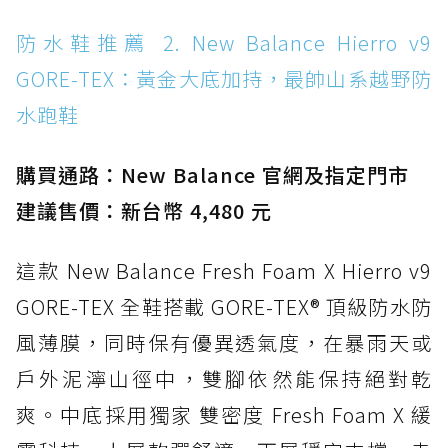
防水鞋推薦 14. SKECHERS BADGER
防水鞋推薦 2. New Balance Hierro v9
WATERPROOF：一踩即穿懶人神器！搭載固特
GORE-TEX：黃金大底加持，最帥山系越野防
異大底與全防水厚底健走鞋
水跑鞋
防水鞋推薦 15. Brooks Cascadia 19 GTX：注
入氮氣中底與 GORE-TEX 的全地形碳中和神鞋
購買通路：New Balance 官網及指定門市
建議售價：新台幣 4,480 元
這款 New Balance Fresh Foam X Hierro v9
GORE-TEX 全鞋搭載 GORE-TEX® 頂級防水防
風薄膜，同時保有優異透氣度，在暴雨天或
戶外泥濘山徑中，雙腳依然能保持絕對乾
爽。中底採用獨家 雙密度 Fresh Foam X 緩