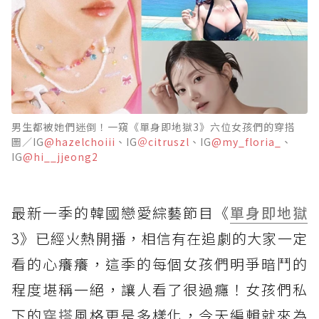
男生都被她們迷倒！一窺《單身即地獄3》六位女孩們的穿搭
圖／IG
@hazelchoiii
、IG
＠citruszl
、IG
@my_floria_
、
IG
@hi__jjeong2
最新一季的韓國戀愛綜藝節目《
單身即地獄
3》已經火熱開播，相信有在追劇的大家一定
看的心癢癢，這季的每個女孩們明爭暗鬥的
程度堪稱一絕，讓人看了很過癮！女孩們私
下的
穿搭
風格更是多樣化，今天編輯就來為