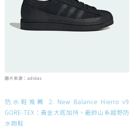
防水鞋推薦 10. PUMA Voyage NITRO™ 4
GORE-TEX：氮氣中底注入，回彈與防滑兼具的
全天候越野跑鞋
防水鞋推薦 11. On Cloudhorizon 2 WP：腳
感軟彈、搭載 Missiongrip™ 的防水輕越野鞋
防水鞋推薦 12. Vans Crosspath XC GORE-
TEX：搭載 Vibram 大底與 GORE-TEX，顛覆
滑板印象的防水鞋
防水鞋推薦 13. Dr. Martens 1460 Rain
圖片來源：adidas
Boot：馬汀首款雨靴登場，經典八孔加上全防
水 PVC
防水鞋推薦 14. SKECHERS BADGER
防水鞋推薦 2. New Balance Hierro v9
WATERPROOF：一踩即穿懶人神器！搭載固特
GORE-TEX：黃金大底加持，最帥山系越野防
異大底與全防水厚底健走鞋
水跑鞋
防水鞋推薦 15. Brooks Cascadia 19 GTX：注
入氮氣中底與 GORE-TEX 的全地形碳中和神鞋