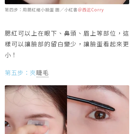
第四步：用腮紅縮小臉蛋 圖／小紅書
＠西迟Corry
腮紅可以上在眼下、鼻頭、眉上等部位，這
樣可以讓臉部的留白變少，讓臉蛋看起來更
小！
第五步：夾
睫毛