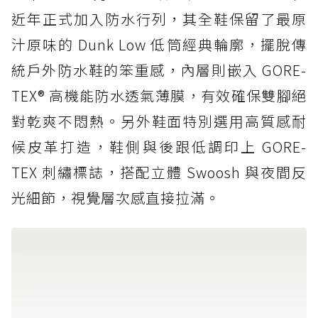
近年正式加入防水行列，其全鞋保留了最原
汁原味的 Dunk Low 低筒經典輪廓，擺脫傳
統戶外防水鞋的笨重感，內層則嵌入 GORE-
TEX® 高機能防水透氣薄膜，有效確保雙腳絕
對乾爽不悶熱。另外鞋面特別選用高質感耐
候皮革打造，鞋側與後跟低調印上 GORE-
TEX 刺繡標誌，搭配立體 Swoosh 與夜間反
光細節，視覺層次感直接拉滿。