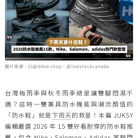
圖片來源：IG@ddsw.shop、@livestockcanada
台灣梅雨季與秋冬雨季總是讓雙腳悶濕不
適？這時一雙兼具防水機能與潮流顏值的
「防水鞋」就是
下雨天
的救星！本篇 JUKSY
編輯嚴選 2026 年 15 雙好看耐穿的防水鞋推
薦，包含
Nike
、Salomon、
Adidas
等熱門