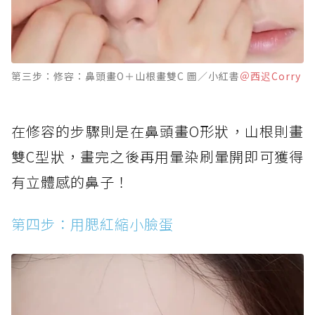
第三步：修容：鼻頭畫O＋山根畫雙C 圖／小紅書
＠西迟Corry
在修容的步驟則是在鼻頭畫O形狀，山根則畫
雙C型狀，畫完之後再用暈染刷暈開即可獲得
有立體感的鼻子！
第四步：用腮紅縮小臉蛋