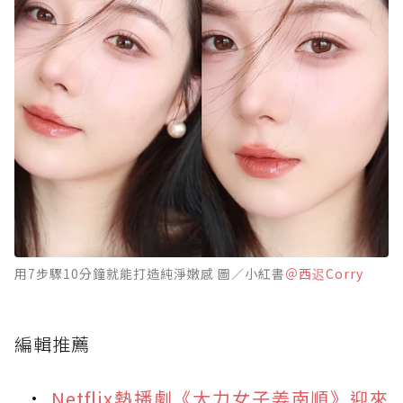
用7步驟10分鐘就能打造純淨嫩感 圖／小紅書
＠西迟Corry
編輯推薦
Netflix熱播劇《大力女子姜南順》迎來