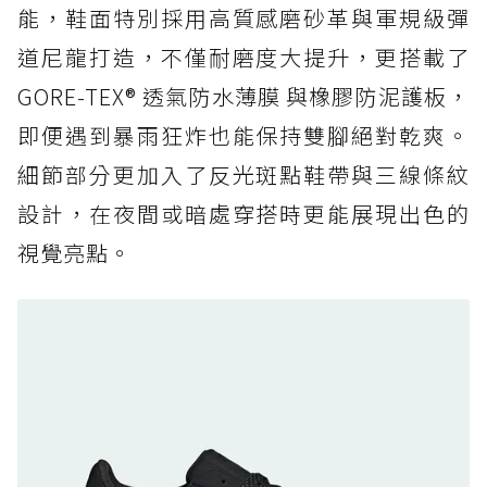
能，鞋面特別採用高質感磨砂革與軍規級彈
頂
道尼龍打造，不僅耐磨度大提升，更搭載了
防水鞋推薦 6. HOKA Stinson Evo GTX：越野
復刻厚底，GORE-TEX 防水與增高神器一次滿
GORE-TEX® 透氣防水薄膜 與橡膠防泥護板，
足
即便遇到暴雨狂炸也能保持雙腳絕對乾爽。
防水鞋推薦 7. Timberland Motion Access：
細節部分更加入了反光斑點鞋帶與三線條紋
黃靴同級頂級防水，輕量化工裝健走鞋雨天必備
設計，在夜間或暗處穿搭時更能展現出色的
防水鞋推薦 7. Timberland Motion Access：
視覺亮點。
黃靴同級頂級防水，輕量化工裝健走鞋雨天必備
防水鞋推薦 8. Mizuno WAVE MUJIN LS
GTX：搭載 Vibram 黃金大底與 GORE-TEX 的
日系街頭潮鞋
防水鞋推薦 9. PALLADIUM OFF_BOUND
DISC WP+：首度導入旋鈕快穿，橘標防水加持
的城市波浪神鞋