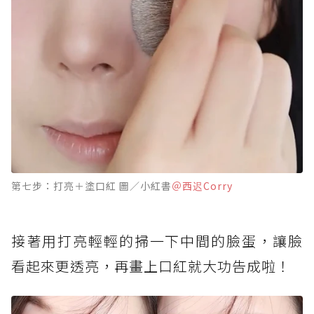
第七步：打亮＋塗口紅 圖／小紅書
＠西迟Corry
接著用打亮輕輕的掃一下中間的臉蛋，讓臉
看起來更透亮，再畫上口紅就大功告成啦！