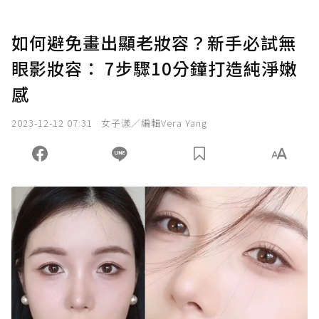
如何避免畫出顯老妝容？新手必試無
眼影妝容： 7步驟10分鐘打造純淨嫩
感
2023-12-12 07:31
女子漾／編輯Vera Yang