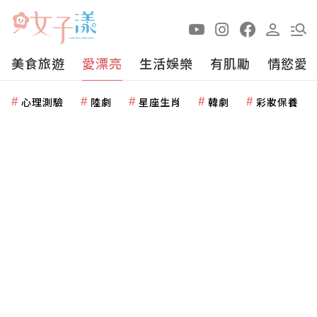
美食旅遊
愛漂亮
生活娛樂
有肌勵
情慾愛
心理測驗
陸劇
星座生肖
韓劇
彩妝保養