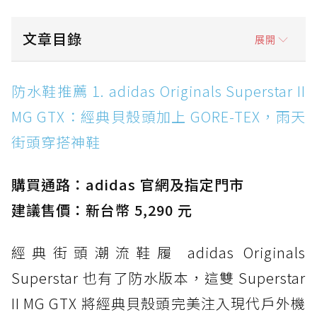
文章目錄
展開
防水鞋推薦 1. adidas Originals Superstar II
防水鞋推薦 1. adidas Originals Superstar II
MG GTX：經典貝殼頭加上 GORE-TEX，雨天街
MG GTX：經典貝殼頭加上 GORE-TEX，雨天
頭穿搭神鞋
街頭穿搭神鞋
防水鞋推薦 2. New Balance Hierro v9 GORE-
TEX：黃金大底加持，最帥山系越野防水跑鞋
購買通路：adidas 官網及指定門市
防水鞋推薦 3. Nike Dunk Low GORE-TEX：
經典 Dunk 輪廓加上防水科技，雨天穿搭帥度不
建議售價：新台幣 5,290 元
打折
經典街頭潮流鞋履 adidas Originals
防水鞋推薦 4. ASICS TRABUCO 14 GTX：搭
載 GORE-TEX 隱形貼合科技，全方位防水神鞋
Superstar 也有了防水版本，這雙 Superstar
防水鞋推薦 5. Salomon XT-6 GORE-TEX：潮
II MG GTX 將經典貝殼頭完美注入現代戶外機
人必備山系鞋王！防滑、防水與街頭顏值一次攻