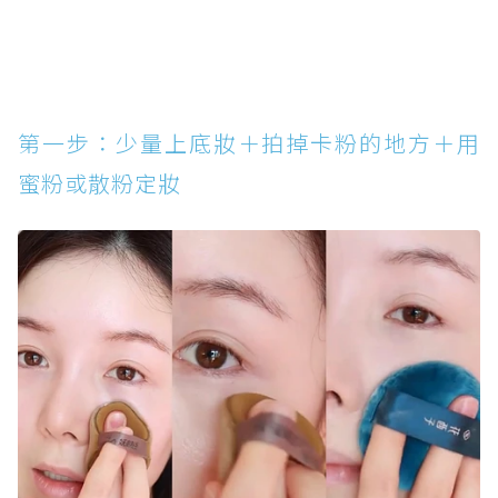
第一步：少量上底妝＋拍掉卡粉的地方＋用
蜜粉或散粉定妝