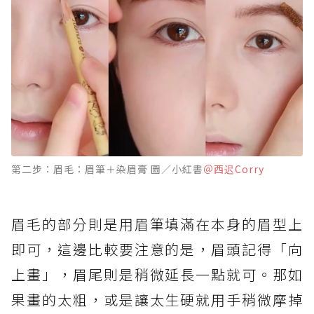
第二步：眉毛：眉筆＋染眉膏 圖／小紅書
＠西迟Corry
眉毛的部分則是用眉筆填滿在本身的眉型上
即可，這邊比較要注意的是，眉頭記得「向
上畫」，眉尾則是稍微延長一點就可。那如
果畫的太粗，或是讓太生硬就用手稍微摩掉