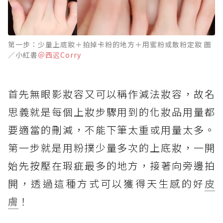
第一步：少量上底妝＋拍掉卡粉的地方＋用蜜粉或散粉定妝 圖
／小紅書
＠西迟Corry
首先無眼影妝容又可以稱作減法妝容，故名
思義就是每個上妝步驟用到的化妝品用量都
要適當的刪減，不能下筆太重或用量太多。
第一步就是用粉撲少量多次的上底妝，一開
始先按壓在瑕疵最多的地方，接著向旁邊拍
開，透過這種方式可以獲得天生感的好
皮
膚
！