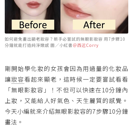
如何避免畫出顯老妝容？新手必嘗試的無眼影妝容 用7步驟10
分鐘就能打造純淨嫩感 圖／小紅書
＠西迟Corry
剛開始學化妝的女孩會因為用過量的化妝品
讓
妝容
看起來顯老，這時候一定要嘗試看看
「無眼影妝容」！不但可以快速在10分鐘內
上妝，又能給人好氣色、天生麗質的感覺。
今天小編就來介紹無眼影妝容的7步驟10分鐘
畫法。