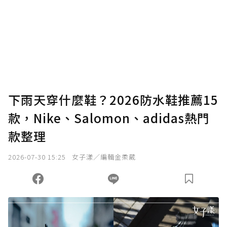
為了鼓勵作者持續創作更好的內容，會員可以
使用「贊助」功能實質回饋給喜愛的作者。可
將您認為適合的點數贈送給作者，一旦使用贊
助點數即不得撤銷，單筆贊助最低點數為30
點，最高點數沒有上限。
U 利點數 1 點 = NTD 1 元。
下雨天穿什麼鞋？2026防水鞋推薦15
款，Nike、Salomon、adidas熱門
確認送出
款整理
我已詳閱贊助說明，且同意站方的使用條款。
2026-07-30 15:25
女子漾／編輯金柔葳
您當前剩餘 U 利點數：
0
點；前往
購買點數