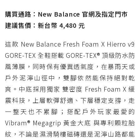
入氮氣中底與 GORE-TEX 的全地形碳中和神鞋
購買通路：New Balance 官網及指定門市
建議售價：新台幣 4,480 元
這款 New Balance Fresh Foam X Hierro v9
GORE-TEX 全鞋搭載 GORE-TEX® 頂級防水防
風薄膜，同時保有優異透氣度，在暴雨天或
戶外泥濘山徑中，雙腳依然能保持絕對乾
爽。中底採用獨家 雙密度 Fresh Foam X 緩
震科技，上層軟彈舒適、下層穩定支撐，走
一整天也不累腳；搭配戶外玩家最愛的
Vibram® Megagrip 黃金大底 與專利顆粒胎
紋，不論是濕滑騎樓磁磚還是泥濘山路都能