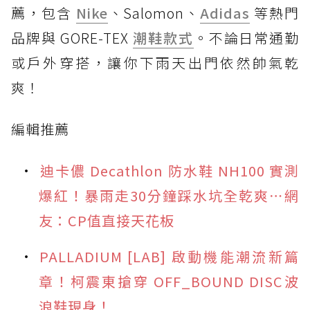
薦，包含
Nike
、Salomon、
Adidas
等熱門
品牌與 GORE-TEX
潮鞋款式
。不論日常通勤
或戶外穿搭，讓你下雨天出門依然帥氣乾
爽！
編輯推薦
迪卡儂 Decathlon 防水鞋 NH100 實測
爆紅！暴雨走30分鐘踩水坑全乾爽⋯網
友：CP值直接天花板
PALLADIUM [LAB] 啟動機能潮流新篇
章！柯震東搶穿 OFF_BOUND DISC波
浪鞋現身！