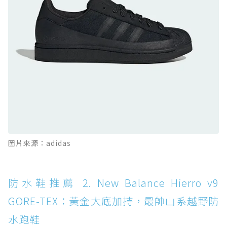
防水鞋推薦 10. PUMA Voyage NITRO™ 4
GORE-TEX：氮氣中底注入，回彈與防滑兼具的
全天候越野跑鞋
防水鞋推薦 11. On Cloudhorizon 2 WP：腳
感軟彈、搭載 Missiongrip™ 的防水輕越野鞋
防水鞋推薦 12. Vans Crosspath XC GORE-
TEX：搭載 Vibram 大底與 GORE-TEX，顛覆
滑板印象的防水鞋
防水鞋推薦 13. Dr. Martens 1460 Rain
圖片來源：adidas
Boot：馬汀首款雨靴登場，經典八孔加上全防
水 PVC
防水鞋推薦 14. SKECHERS BADGER
防水鞋推薦 2. New Balance Hierro v9
WATERPROOF：一踩即穿懶人神器！搭載固特
GORE-TEX：黃金大底加持，最帥山系越野防
異大底與全防水厚底健走鞋
水跑鞋
防水鞋推薦 15. Brooks Cascadia 19 GTX：注