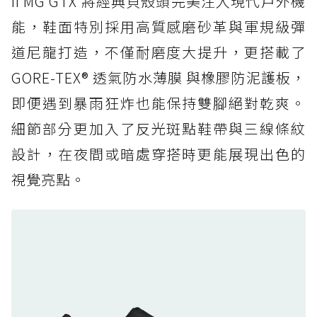
II MG GTX 將經典貝殼頭完美注入現代戶外機
人必備山系鞋王！防滑、防水與街頭顏值一次攻
能，鞋面特別採用高質感磨砂革與軍規級彈
頂
道尼龍打造，不僅耐磨度大提升，更搭載了
防水鞋推薦 6. HOKA Stinson Evo GTX：越野
復刻厚底，GORE-TEX 防水與增高神器一次滿
GORE-TEX® 透氣防水薄膜 與橡膠防泥護板，
足
即便遇到暴雨狂炸也能保持雙腳絕對乾爽。
防水鞋推薦 7. Timberland Motion Access：
細節部分更加入了反光斑點鞋帶與三線條紋
黃靴同級頂級防水，輕量化工裝健走鞋雨天必備
設計，在夜間或暗處穿搭時更能展現出色的
防水鞋推薦 7. Timberland Motion Access：
視覺亮點。
黃靴同級頂級防水，輕量化工裝健走鞋雨天必備
防水鞋推薦 8. Mizuno WAVE MUJIN LS
GTX：搭載 Vibram 黃金大底與 GORE-TEX 的
日系街頭潮鞋
防水鞋推薦 9. PALLADIUM OFF_BOUND
DISC WP+：首度導入旋鈕快穿，橘標防水加持
的城市波浪神鞋