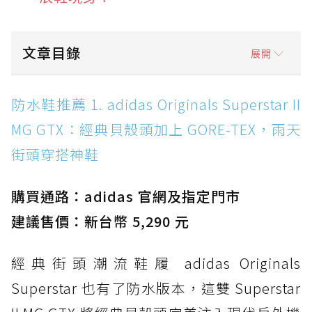
文章目錄
展開
防水鞋推薦 1. adidas Originals Superstar II
防水鞋推薦 1. adidas Originals Superstar II
MG GTX：經典貝殼頭加上 GORE-TEX，雨天街
MG GTX：經典貝殼頭加上 GORE-TEX，雨天
頭穿搭神鞋
街頭穿搭神鞋
防水鞋推薦 2. New Balance Hierro v9 GORE-
TEX：黃金大底加持，最帥山系越野防水跑鞋
購買通路：adidas 官網及指定門市
防水鞋推薦 3. Nike Dunk Low GORE-TEX：
經典 Dunk 輪廓加上防水科技，雨天穿搭帥度不
建議售價：新台幣 5,290 元
打折
經典街頭潮流鞋履 adidas Originals
防水鞋推薦 4. ASICS TRABUCO 14 GTX：搭
載 GORE-TEX 隱形貼合科技，全方位防水神鞋
Superstar 也有了防水版本，這雙 Superstar
防水鞋推薦 5. Salomon XT-6 GORE-TEX：潮