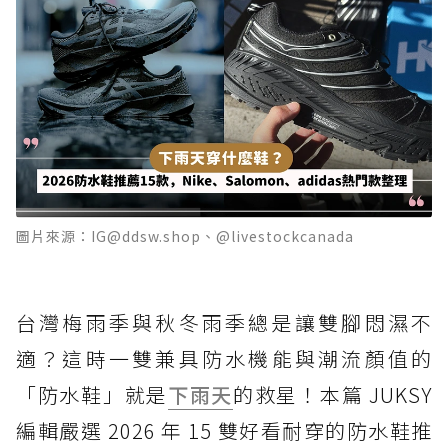
圖片來源：IG@ddsw.shop、@livestockcanada
台灣梅雨季與秋冬雨季總是讓雙腳悶濕不
適？這時一雙兼具防水機能與潮流顏值的
「防水鞋」就是
下雨天
的救星！本篇 JUKSY
編輯嚴選 2026 年 15 雙好看耐穿的防水鞋推