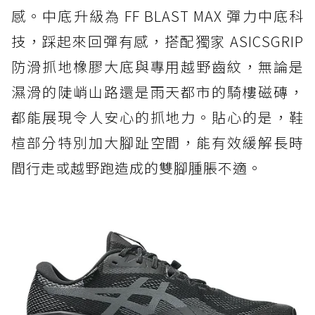
感。中底升級為 FF BLAST MAX 彈力中底科
技，踩起來回彈有感，搭配獨家 ASICSGRIP
防滑抓地橡膠大底與專用越野齒紋，無論是
濕滑的陡峭山路還是雨天都市的騎樓磁磚，
都能展現令人安心的抓地力。貼心的是，鞋
楦部分特別加大腳趾空間，能有效緩解長時
間行走或越野跑造成的雙腳腫脹不適。