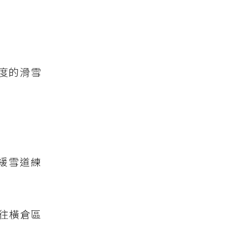
度的滑雪
緩雪道練
往橫倉區