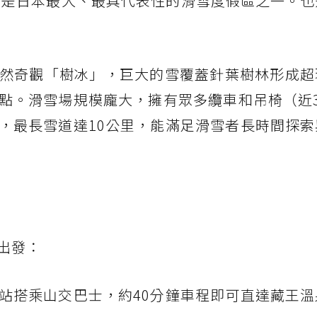
是日本最大、最具代表性的滑雪度假區之一。也
然奇觀「樹冰」，巨大的雪覆蓋針葉樹林形成超
點。滑雪場規模龐大，擁有眾多纜車和吊椅（近3
，最長雪道達10公里，能滿足滑雪者長時間探索
出發：
站搭乘山交巴士，約40分鐘車程即可直達藏王溫