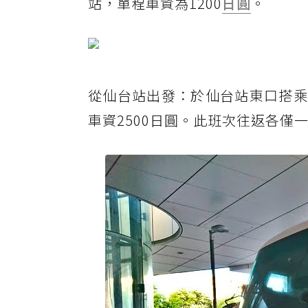
站，單程車資為1200
日圓
。
從仙台站出發：於仙台站東口搭乘
車資2500日圓。此班次往返各僅