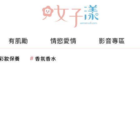
有肌勵
情慾愛情
影音專區
彩妝保養
香氛香水