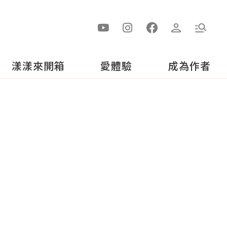
漾漾來開箱
愛體驗
成為作者