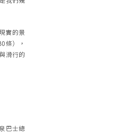
是我們幾
現實的景
0條），
與滑行的
泉巴士總