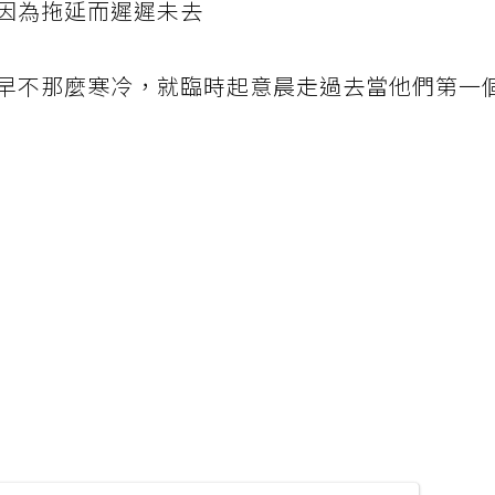
因為拖延而遲遲未去
早不那麼寒冷，就臨時起意晨走過去當他們第一