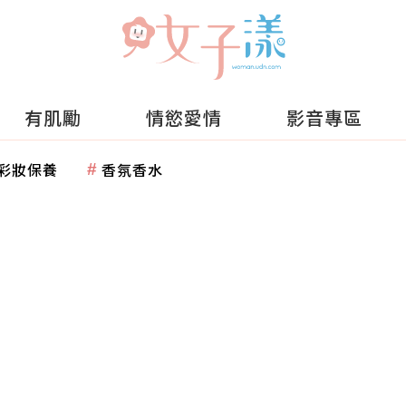
有肌勵
情慾愛情
影音專區
彩妝保養
香氛香水