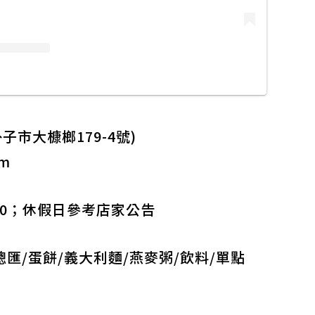
市大槺榔179-4號)
am
13:30；休假日參考店家公告
總匯/蛋餅/義大利麵/燕麥粥/飲料/單點