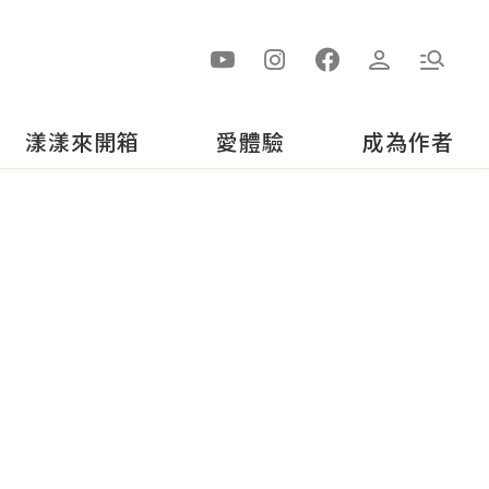
漾漾來開箱
愛體驗
成為作者