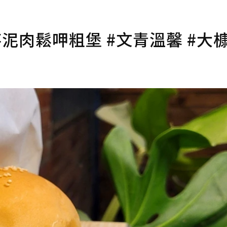
泥肉鬆呷粗堡 #文青溫馨 #大