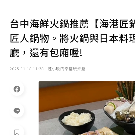
台中海鮮火鍋推薦【海港匠
匠人鍋物。將火鍋與日本料
廳，還有包廂喔!
2025-11-18 11:38
鍾小殷的幸福玩樂趣