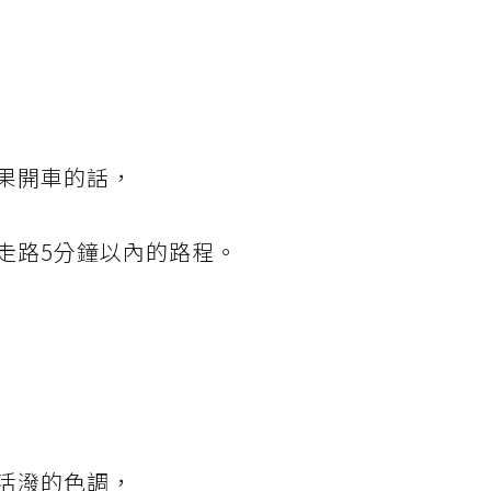
果開車的話，
走路5分鐘以內的路程。
活潑的色調，