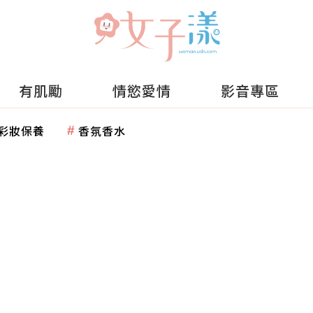
有肌勵
情慾愛情
影音專區
彩妝保養
香氛香水