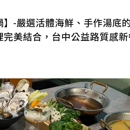
鍋】-嚴選活體海鮮、手作湯底
理完美結合，台中公益路質感新