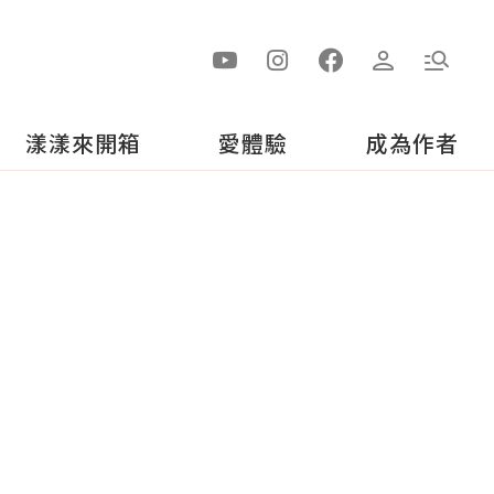
漾漾來開箱
愛體驗
成為作者