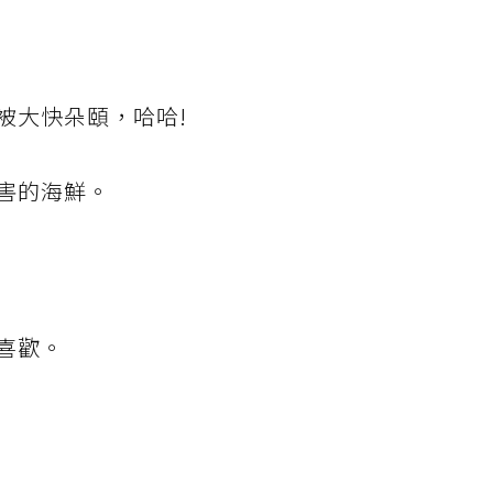
被大快朵頤，哈哈!
害的海鮮。
喜歡。