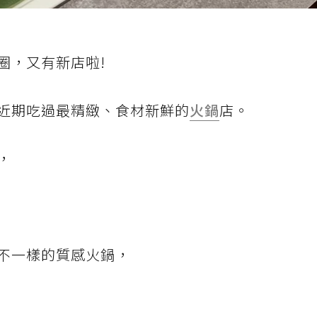
圈，又有新店啦!
近期吃過最精緻、食材新鮮的
火鍋
店。
，
不一樣的質感火鍋，