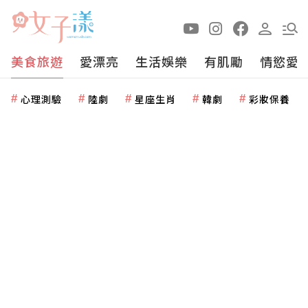
美食旅遊
愛漂亮
生活娛樂
有肌勵
情慾愛
心理測驗
陸劇
星座生肖
韓劇
彩妝保養