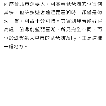
兩座
台北
市還要大，可賞看琵琶湖的位置何
其多，但許多遊客途經琵琶湖時，卻僅是匆
匆一瞥，可說十分可惜。其實湖畔若能尋得
高處，俯瞰蔚藍琵琶湖，所見完全不同，而
位於滋賀縣大津市的琵琶湖Vally，正是這樣
一處地方。