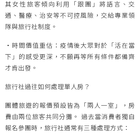
其女性旅客傾向利用「跟團」將語言、交
通、醫療、治安等不可控風險，交給專業領
隊與旅行社制度。
・時間價值重估：疫情後大眾對於「活在當
下」的感受更深，不願再等所有條件都備齊
才肯出發。
旅行社過往如何處理單人房？
團體旅遊的報價預設皆為「兩人一室」，房
費由兩位旅客共同分攤。 過去當消費者獨自
報名參團時，旅行社通常有三種處理方式：