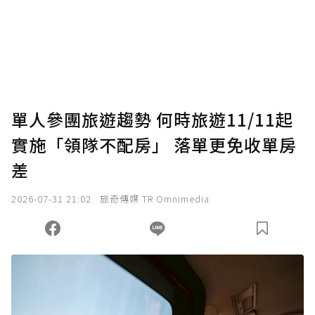
為了鼓勵作者持續創作更好的內容，會員可以
使用「贊助」功能實質回饋給喜愛的作者。可
將您認為適合的點數贈送給作者，一旦使用贊
助點數即不得撤銷，單筆贊助最低點數為30
點，最高點數沒有上限。
U 利點數 1 點 = NTD 1 元。
單人參團旅遊趨勢 何時旅遊11/11起
實施「領隊不配房」 落單更免收單房
確認送出
差
我已詳閱贊助說明，且同意站方的使用條款。
2026-07-31 21:02
旅奇傳媒 TR Omnimedia
您當前剩餘 U 利點數：
0
點；前往
購買點數