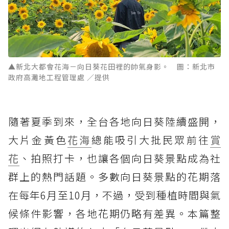
▲新北大都會花海－向日葵花田裡的帥氣身影。 圖：新北市
政府高灘地工程管理處 ／提供
隨著夏季到來，全台各地向日葵陸續盛開，
大片金黃色
花海
總能吸引大批民眾前往
賞
花
、拍照打卡，也讓各個向日葵景點成為社
群上的熱門話題。多數向日葵景點的花期落
在每年6月至10月，不過，受到種植時間與氣
候條件影響，各地花期仍略有差異。本篇整