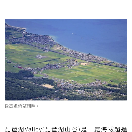
從高處俯望湖畔。
琵琶湖Valley(琵琶湖山谷)是一處海拔超過