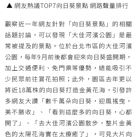
▲ 網友熱議TOP7向日葵景點 網路聲量排行
觀察近一年網友針對「向日葵景點」的相關
話題討論，可以發現「大佳河濱公園」是最
常被提及的景點。位於台北市區的大佳河濱
公園，每年9月前後都會迎來向日葵盛開期，
加上交通便利、免門票等優勢，總能吸引不
少民眾前往賞花拍照；此外，園區去年更以
將近18萬株的向日葵打造金黃花海，引發許
多網友大讚「數千萬朵向日葵，迎風搖曳，
美不勝收」、「看到這麼多的向日葵，心都
開了」、「去大佳河濱公園散步，整片金黃
色的太陽花海實在太療癒了」，可見大片向