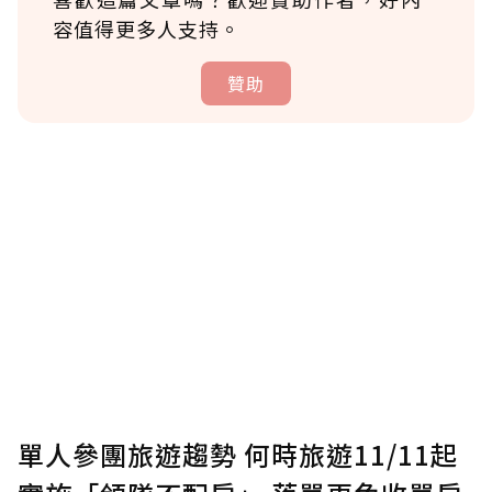
容值得更多人支持。
贊助
贊助說明
為了鼓勵作者持續創作更好的內容，會員可以
使用「贊助」功能實質回饋給喜愛的作者。可
將您認為適合的點數贈送給作者，一旦使用贊
助點數即不得撤銷，單筆贊助最低點數為30
點，最高點數沒有上限。
U 利點數 1 點 = NTD 1 元。
單人參團旅遊趨勢 何時旅遊11/11起