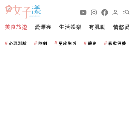
美食旅遊
愛漂亮
生活娛樂
有肌勵
情慾愛
心理測驗
陸劇
星座生肖
韓劇
彩妝保養