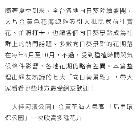
隨著夏季到來，全台各地向日葵陸續盛開，
大片金黃色
花海
總能吸引大批民眾前往
賞
花
、拍照打卡，也讓各個向日葵景點成為社
群上的熱門話題。多數向日葵景點的花期落
在每年6月至10月，不過，受到種植時間與氣
候條件影響，各地花期仍略有差異。本篇整
理出網友熱議的七大「向日葵景點」，帶大
家看看哪些地方最受網友歡迎！
「
大佳河濱公園
」金黃花海人氣高 「后里環
保公園」一次欣賞多種花卉