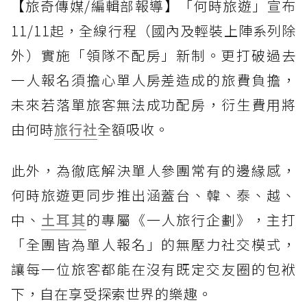
【旅奇傳媒/編輯部報導】「何時旅遊」宣布
11/11起，全線行程（國內及輕裝上陣系列除
外）實施「領隊不配房」新制。更打破過去
一人報名須擔心單人房差造成的旅費負擔，
未來若落單旅客無法成功配房，衍生費用將
由何時
旅行社
全額吸收。
此外，為徹底解決單人參團常有的邊緣感，
何時旅遊更同步推出涵蓋台、韓、泰、越、
中、
土耳其
的專屬《一人旅行企劃》，主打
「全團皆為單人報名」的無壓力社交模式，
讓每一位旅客都能在沒有既定交友圈的包袱
下，自在享受探索世界的樂趣。