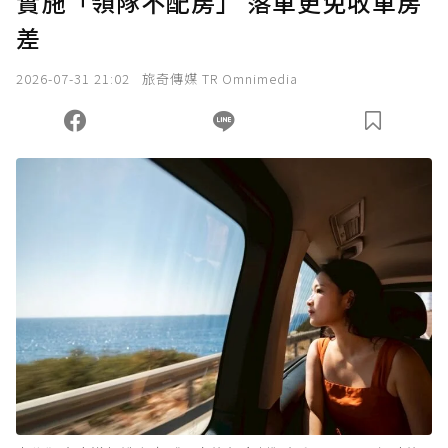
實施「領隊不配房」 落單更免收單房
確認送出
差
我已詳閱贊助說明，且同意站方的使用條款。
2026-07-31 21:02
旅奇傳媒 TR Omnimedia
您當前剩餘 U 利點數：
0
點；前往
購買點數