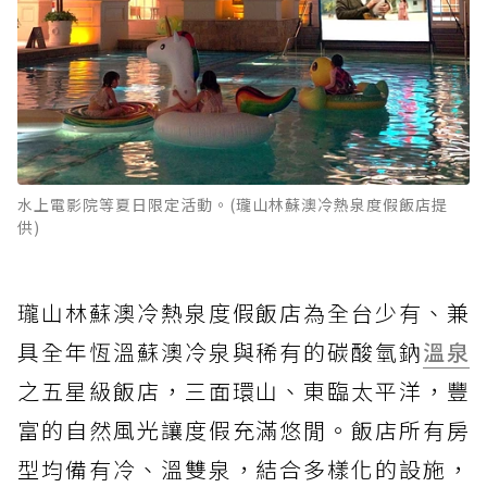
水上電影院等夏日限定活動。(瓏山林蘇澳冷熱泉度假飯店提
供)
瓏山林蘇澳冷熱泉度假飯店為全台少有、兼
具全年恆溫蘇澳冷泉與稀有的碳酸氫鈉
溫泉
之五星級飯店，三面環山、東臨太平洋，豐
富的自然風光讓度假充滿悠閒。飯店所有房
型均備有冷、溫雙泉，結合多樣化的設施，