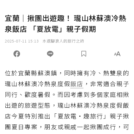
宜蘭｜揪團出遊趣！ 瓏山林蘇澳冷熱
泉飯店 「夏放電」親子假期
2025-07-11 15:13
水返腳浪人的旅行之詩
位於宜蘭縣蘇澳鎮，同時擁有冷、熱雙泉的
瓏山林蘇澳冷熱泉度假
飯店
，非常適合親子
同行、歡度暑假。而因考慮到多個家庭相揪
出遊的旅遊型態，瓏山林蘇澳冷熱泉度假飯
店今夏特別推出「夏放電・趣旅行」親子揪
團夏日專案，朋友或親戚一起揪團成行，可