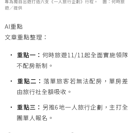
專為獨自出遊打造六支《一人旅行企劃》行程。 圖：何時旅
遊／提供
AI重點
文章重點整理：
重點一：
何時旅遊11/11起全面實施領隊
不配房新制。
重點二：
落單旅客若無法配房，單房差
由旅行社全額吸收。
重點三：
另推6地一人旅行企劃，主打全
團單人報名。