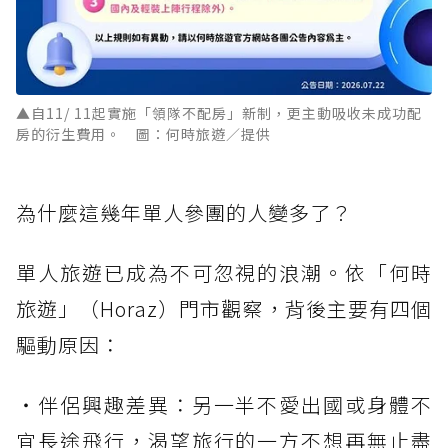
▲自11/ 11起實施「領隊不配房」新制，更主動吸收未成功配
房的衍生費用。 圖：何時旅遊／提供
為什麼這幾年單人參團的人變多了？
單人旅遊已成為不可忽視的浪潮。依「何時
旅遊」（Horaz）門市觀察，背後主要有四個
驅動原因：
・伴侶興趣差異：另一半不愛出國或身體不
宜長途飛行，渴望旅行的一方不想再無止盡