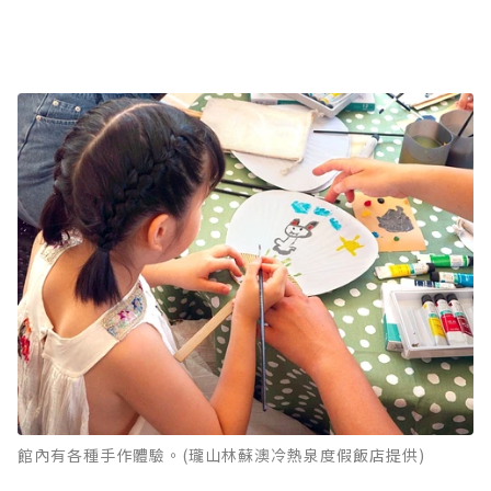
館內有各種手作體驗。(瓏山林蘇澳冷熱泉度假飯店提供)