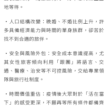
地等待。
・人口結構改變：晚婚、不婚比例上升，許
多具備經濟能力與時間的單身族群，卻苦於
找不到合適的旅伴。
・安全與風險外包：安全成本意識提高，尤
其女性旅客傾向利用「跟團」將語言、交
通、醫療、治安等不可控風險，交給專業領
隊與旅行社制度。
・時間價值重估：疫情後大眾對於「活在當
下」的感受更深，不願再等所有條件都備齊