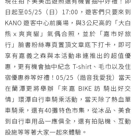
現在拍下美美出遊照還有機會抽中好禮！即
日起至05/25（日）17:00，遊客們只要來到
KANO 遊客中心前廣場，與3公尺高的「大白
熊ｘ爽爽貓」氣偶合照，並於「嘉市好旅
行」臉書粉絲專頁置頂文章底下打卡，即可
享有嘉義之森與本活動串連推出的超值優
惠，更有機會抽中紀念 T-shirt、毛巾以及住
宿優惠券等好禮！05/25（諧音我愛我）當天
在蘭潭更將舉辦「來嘉 BIKE 訪 騎出好交
情」環潭自行車騎乘活動，當天除了熱血單
車騎乘，還有40攤特色市集，從冰品、美食
到自行車用品一應俱全，還有拍貼機、互動
設施等等著大家一起來體驗。