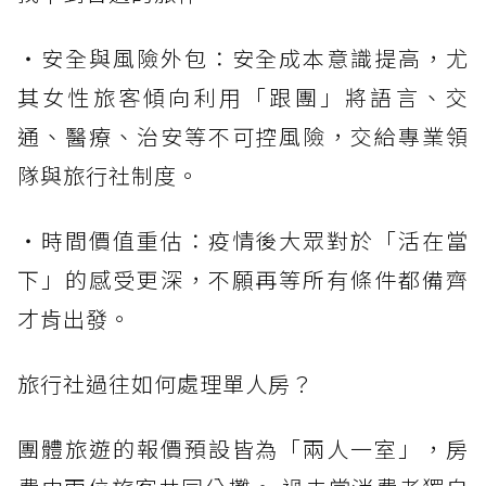
・安全與風險外包：安全成本意識提高，尤
其女性旅客傾向利用「跟團」將語言、交
通、醫療、治安等不可控風險，交給專業領
隊與旅行社制度。
・時間價值重估：疫情後大眾對於「活在當
下」的感受更深，不願再等所有條件都備齊
才肯出發。
旅行社過往如何處理單人房？
團體旅遊的報價預設皆為「兩人一室」，房