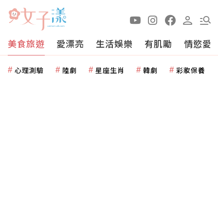
美食旅遊
愛漂亮
生活娛樂
有肌勵
情慾愛
心理測驗
陸劇
星座生肖
韓劇
彩妝保養