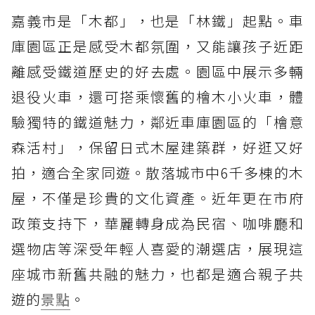
嘉義市是「木都」，也是「林鐵」起點。車
庫園區正是感受木都氛圍，又能讓孩子近距
離感受鐵道歷史的好去處。園區中展示多輛
退役火車，還可搭乘懷舊的檜木小火車，體
驗獨特的鐵道魅力，鄰近車庫園區的「檜意
森活村」，保留日式木屋建築群，好逛又好
拍，適合全家同遊。散落城市中6千多棟的木
屋，不僅是珍貴的文化資產。近年更在市府
政策支持下，華麗轉身成為民宿、咖啡廳和
選物店等深受年輕人喜愛的潮選店，展現這
座城市新舊共融的魅力，也都是適合親子共
遊的
景點
。