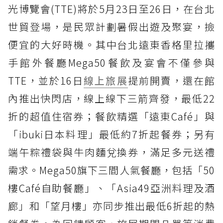
光博覽會(TTE)將於5月23日至26日，在台北
世貿登場，是民眾計劃暑假出遊及聚宴，撿
便宜的大好時機。其中台北遠東香格里拉攜
手館外餐廳Mega50餐飲及宴會不僅參與
TTE，並於16日
線上旅展
提前開賣，還在館
內推出快閃店，線上線下三箭齊發，最低22
折的超值住宿券；餐飲精選「遠東Café」與
「ibuki日本料理」最低約7折起餐券；另有
端午粽禮袋與牛肉麵兌換券，滿足多元送禮
需求。Mega50旗下三間人氣餐廳，包括「50
樓Café自助餐廳」、「Asia49亞洲料理及酒
廊」和「望月樓」亦同步推出最低6折起的熱