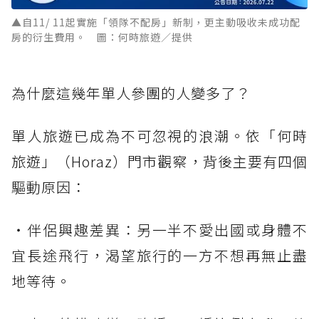
▲自11/ 11起實施「領隊不配房」新制，更主動吸收未成功配
房的衍生費用。 圖：何時旅遊／提供
為什麼這幾年單人參團的人變多了？
單人旅遊已成為不可忽視的浪潮。依「何時
旅遊」（Horaz）門市觀察，背後主要有四個
驅動原因：
・伴侶興趣差異：另一半不愛出國或身體不
宜長途飛行，渴望旅行的一方不想再無止盡
地等待。