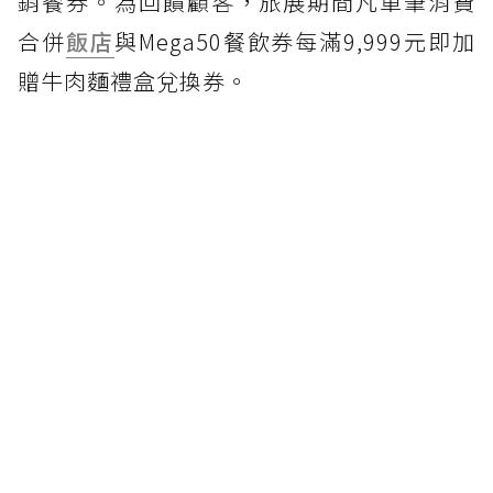
銷餐券。為回饋顧客，旅展期間凡單筆消費
合併
飯店
與Mega50餐飲券每滿9,999元即加
贈牛肉麵禮盒兌換券。