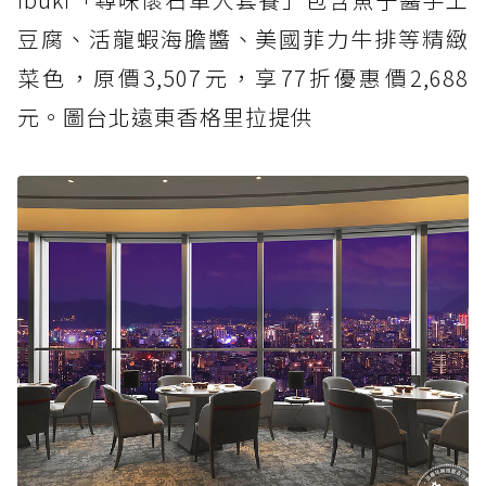
豆腐、活龍蝦海膽醬、美國菲力牛排等精緻
菜色，原價3,507元，享77折優惠價2,688
元。圖台北遠東香格里拉提供