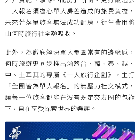
一人報名須擔心單人房差造成的旅費負擔，
未來若落單旅客無法成功配房，衍生費用將
由何時
旅行社
全額吸收。
此外，為徹底解決單人參團常有的邊緣感，
何時旅遊更同步推出涵蓋台、韓、泰、越、
中、
土耳其
的專屬《一人旅行企劃》，主打
「全團皆為單人報名」的無壓力社交模式，
讓每一位旅客都能在沒有既定交友圈的包袱
下，自在享受探索世界的樂趣。