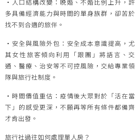
・人口結構改變：晚婚、不婚比例上升，許
多具備經濟能力與時間的單身族群，卻苦於
找不到合適的旅伴。
・安全與風險外包：安全成本意識提高，尤
其女性旅客傾向利用「跟團」將語言、交
通、醫療、治安等不可控風險，交給專業領
隊與旅行社制度。
・時間價值重估：疫情後大眾對於「活在當
下」的感受更深，不願再等所有條件都備齊
才肯出發。
旅行社過往如何處理單人房？