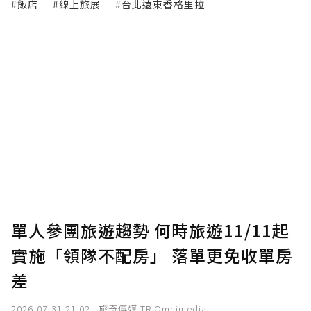
#飯店
#線上旅展
#台北遠東香格里拉
單人參團旅遊趨勢 何時旅遊11/11起
實施「領隊不配房」 落單更免收單房
差
2026-07-31 21:02
旅奇傳媒 TR Omnimedia