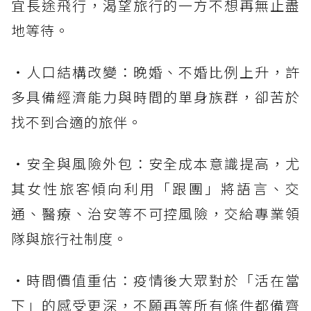
宜長途飛行，渴望旅行的一方不想再無止盡
地等待。
・人口結構改變：晚婚、不婚比例上升，許
多具備經濟能力與時間的單身族群，卻苦於
找不到合適的旅伴。
・安全與風險外包：安全成本意識提高，尤
其女性旅客傾向利用「跟團」將語言、交
通、醫療、治安等不可控風險，交給專業領
隊與旅行社制度。
・時間價值重估：疫情後大眾對於「活在當
下」的感受更深，不願再等所有條件都備齊