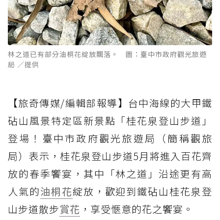
林之道已有部分油桐花綻放飄落。 圖：臺中市政府觀光旅遊
局 ／提供
【旅奇傳媒/編輯部報導】台中海線的大甲鐵
砧山風景特定區新景點「桂花泉登山步道」
登場！臺中市政府觀光旅遊局（簡稱觀旅
局）表示，桂花泉登山步道5月將進入百花齊
放的春季饗宴，其中「林之道」沿途更有高
人氣的
油桐花
綻放，歡迎到鐵砧山桂花泉登
山步道散步
賞花
，享受愜意的花之饗宴。