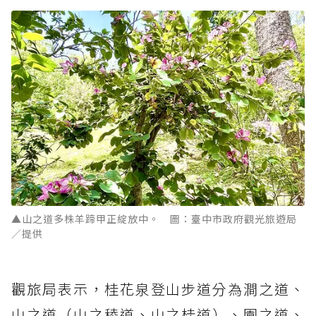
▲山之道多株羊蹄甲正綻放中。 圖：臺中市政府觀光旅遊局
／提供
觀旅局表示，桂花泉登山步道分為澗之道、
山之道（山之稜道、山之桂道）、園之道、