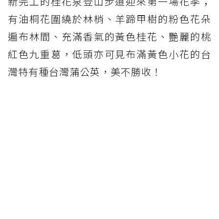
新完工的桂花泉登山步道迎來第一場花季；
有油桐花圍繞於林梢、羊蹄甲樹的粉色花朵
遍布林間、充滿香氣的黃色桂花、艷麗的桃
紅色九重葛，低頭亦可見布滿黃色小花的台
灣特有種台灣蒲公英，美不勝收！