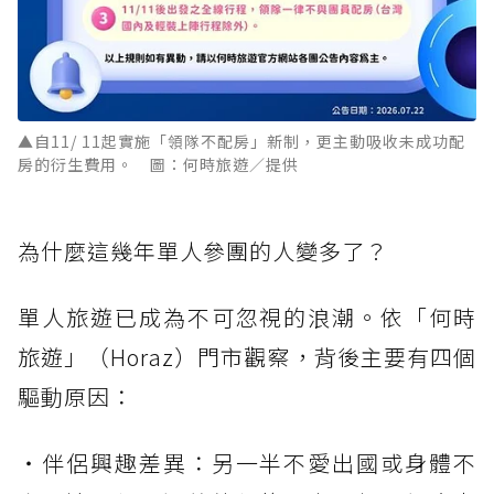
▲自11/ 11起實施「領隊不配房」新制，更主動吸收未成功配
房的衍生費用。 圖：何時旅遊／提供
為什麼這幾年單人參團的人變多了？
單人旅遊已成為不可忽視的浪潮。依「何時
旅遊」（Horaz）門市觀察，背後主要有四個
驅動原因：
・伴侶興趣差異：另一半不愛出國或身體不