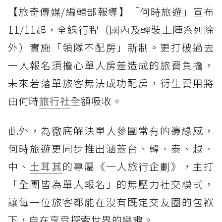
【旅奇傳媒/編輯部報導】「何時旅遊」宣布
11/11起，全線行程（國內及輕裝上陣系列除
外）實施「領隊不配房」新制。更打破過去
一人報名須擔心單人房差造成的旅費負擔，
未來若落單旅客無法成功配房，衍生費用將
由何時
旅行社
全額吸收。
此外，為徹底解決單人參團常有的邊緣感，
何時旅遊更同步推出涵蓋台、韓、泰、越、
中、
土耳其
的專屬《一人旅行企劃》，主打
「全團皆為單人報名」的無壓力社交模式，
讓每一位旅客都能在沒有既定交友圈的包袱
下，自在享受探索世界的樂趣。