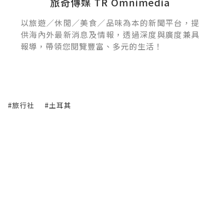
旅奇傳媒 TR Omnimedia
以旅遊／休閒／美食／品味為本的新聞平台，提
供海內外最新消息及情報，透過深度與廣度兼具
報導，帶領您閱覽豐富、多元的生活！
#旅行社
#土耳其