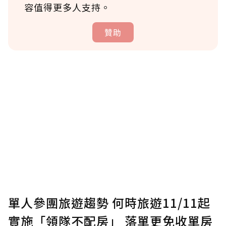
容值得更多人支持。
贊助
贊助說明
為了鼓勵作者持續創作更好的內容，會員可以
使用「贊助」功能實質回饋給喜愛的作者。可
將您認為適合的點數贈送給作者，一旦使用贊
助點數即不得撤銷，單筆贊助最低點數為30
點，最高點數沒有上限。
U 利點數 1 點 = NTD 1 元。
單人參團旅遊趨勢 何時旅遊11/11起
實施「領隊不配房」 落單更免收單房
確認送出