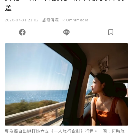
差
我已詳閱贊助說明，且同意站方的使用條款。
2026-07-31 21:02
旅奇傳媒 TR Omnimedia
您當前剩餘 U 利點數：
0
點；前往
購買點數
專為獨自出遊打造六支《一人旅行企劃》行程。 圖：何時旅