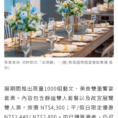
青青食尚-池畔歐式「法頌廳」。(圖/青青國際婚宴餐飲集團 提
供)
展期間推出限量1000組藝文、美食雙重饗宴
套票。內容包含靜謐雙人套餐以及故宮展覽
雙人票。原價 NT$4,300；平/假日限定優惠
NT$2,440/ NT$2,800。如已購買票者，仍可