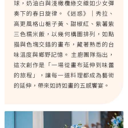
球，奶油白與淺橄欖綠交織如少女彈
奏下的春日旋律。《迷惑》｜秀拉、
高更風格山梔子黃、甜椒紅、紫薯紫
三色糯米飯，以幾何構圖排列，如點
描與色塊交錯的畫布，藏著熟悉的台
味溫度與鄉野記憶。 主廚團隊指出，
這次創作是「一場從畫布延伸到味蕾
的旅程」，讓每一道料理都成為藝術
的延伸，帶來如詩如畫的五感饗宴。