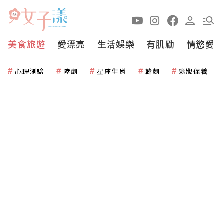
美食旅遊
愛漂亮
生活娛樂
有肌勵
情慾愛
心理測驗
陸劇
星座生肖
韓劇
彩妝保養