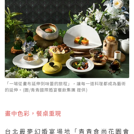
「一場從畫布延伸到味蕾的旅程」，讓每一道料理都成為藝術
的延伸。(圖/青青國際婚宴餐飲集團 提供)
畫中色彩，餐桌重現
台北最夢幻婚宴場地「青青食尚花園會