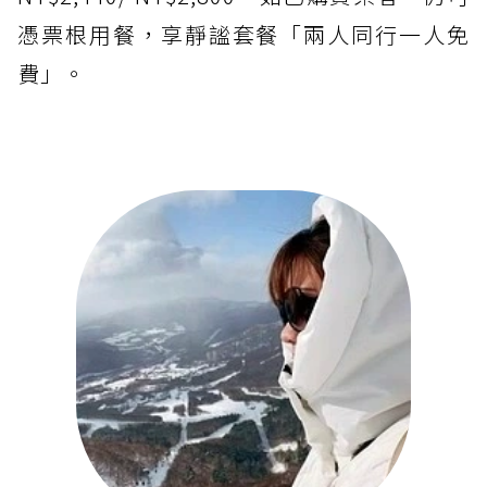
憑票根用餐，享靜謐套餐「兩人同行一人免
費」。