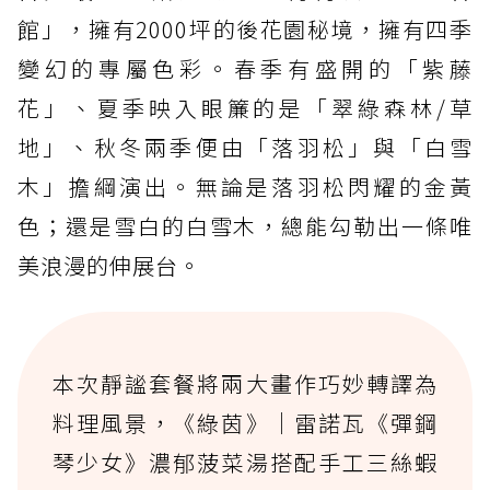
館」，擁有2000坪的後花園秘境，擁有四季
變幻的專屬色彩。春季有盛開的「紫藤
花」、夏季映入眼簾的是「翠綠森林/草
地」、秋冬兩季便由「落羽松」與「白雪
木」擔綱演出。無論是落羽松閃耀的金黃
色；還是雪白的白雪木，總能勾勒出一條唯
美浪漫的伸展台。
本次靜謐套餐將兩大畫作巧妙轉譯為
料理風景，《綠茵》｜雷諾瓦《彈鋼
琴少女》濃郁菠菜湯搭配手工三絲蝦