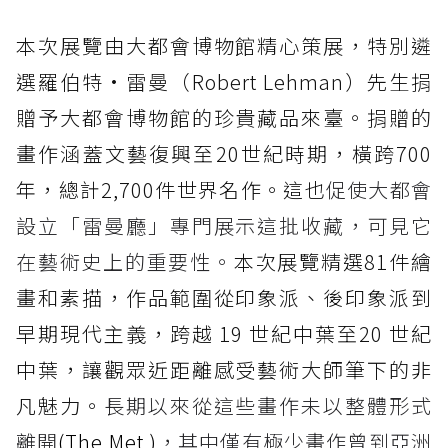
本次展覽由大都會博物館精心策展，特別遴
選羅伯特•雷曼（Robert Lehman）先生捐
贈予大都會博物館的珍貴藏品來臺。捐贈的
畫作涵蓋文藝復興至20世紀時期，橫跨700
年，總計2,700件世界名作。這也
促使大都會
設立「雷曼廳」專門展示這批收藏，可見它
在藝術史上的重要性。
本次展覽精選81件繪
畫和素描，作品範圍從印象派、後印象派到
早期現代主義，跨越 19 世紀中葉至20 世紀
中葉，讓觀眾近距離感受藝術大師筆下的非
凡魅力。
長期以來從這些畫作未以整體形式
離開
(The Met )
，其中僅有極少畫作曾到亞洲