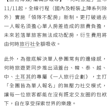
11/11起，全線行程（國內及輕裝上陣系列除
外）實施「領隊不配房」新制。更打破過去
一人報名須擔心單人房差造成的旅費負擔，
未來若落單旅客無法成功配房，衍生費用將
由何時
旅行社
全額吸收。
此外，為徹底解決單人參團常有的邊緣感，
何時旅遊更同步推出涵蓋台、韓、泰、越、
中、
土耳其
的專屬《一人旅行企劃》，主打
「全團皆為單人報名」的無壓力社交模式，
讓每一位旅客都能在沒有既定交友圈的包袱
下，自在享受探索世界的樂趣。