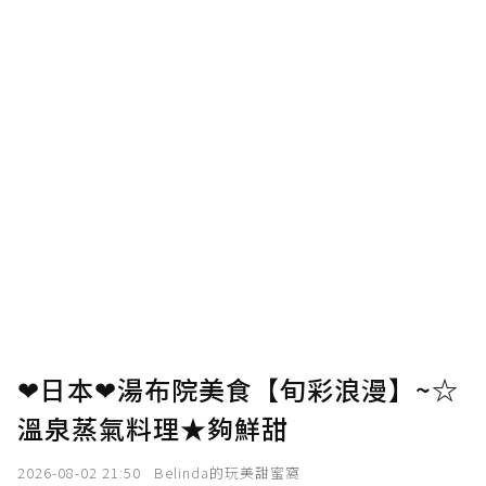
❤日本❤湯布院美食【旬彩浪漫】~☆
溫泉蒸氣料理★夠鮮甜
2026-08-02 21:50
Belinda的玩美甜蜜窩