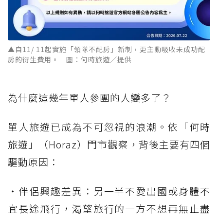
▲自11/ 11起實施「領隊不配房」新制，更主動吸收未成功配
房的衍生費用。 圖：何時旅遊／提供
為什麼這幾年單人參團的人變多了？
單人旅遊已成為不可忽視的浪潮。依「何時
旅遊」（Horaz）門市觀察，背後主要有四個
驅動原因：
・伴侶興趣差異：另一半不愛出國或身體不
宜長途飛行，渴望旅行的一方不想再無止盡