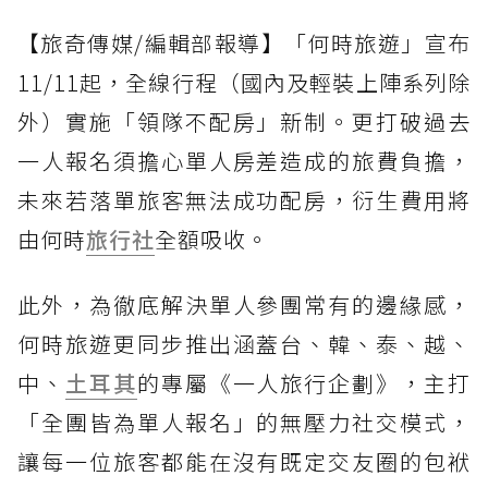
【旅奇傳媒/編輯部報導】「何時旅遊」宣布
11/11起，全線行程（國內及輕裝上陣系列除
外）實施「領隊不配房」新制。更打破過去
一人報名須擔心單人房差造成的旅費負擔，
未來若落單旅客無法成功配房，衍生費用將
由何時
旅行社
全額吸收。
此外，為徹底解決單人參團常有的邊緣感，
何時旅遊更同步推出涵蓋台、韓、泰、越、
中、
土耳其
的專屬《一人旅行企劃》，主打
「全團皆為單人報名」的無壓力社交模式，
讓每一位旅客都能在沒有既定交友圈的包袱