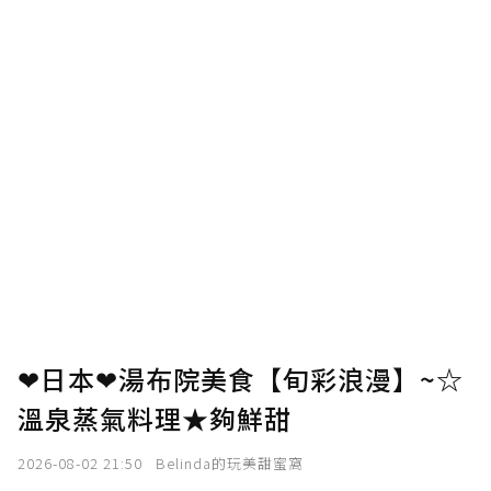
❤日本❤湯布院美食【旬彩浪漫】~☆
溫泉蒸氣料理★夠鮮甜
2026-08-02 21:50
Belinda的玩美甜蜜窩