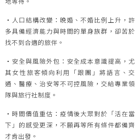
地等待。
・人口結構改變：晚婚、不婚比例上升，許
多具備經濟能力與時間的單身族群，卻苦於
找不到合適的旅伴。
・安全與風險外包：安全成本意識提高，尤
其女性旅客傾向利用「跟團」將語言、交
通、醫療、治安等不可控風險，交給專業領
隊與旅行社制度。
・時間價值重估：疫情後大眾對於「活在當
下」的感受更深，不願再等所有條件都備齊
才肯出發。