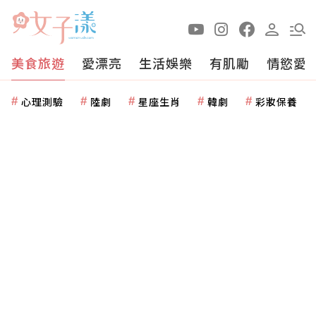
美食旅遊
愛漂亮
生活娛樂
有肌勵
情慾愛
心理測驗
陸劇
星座生肖
韓劇
彩妝保養