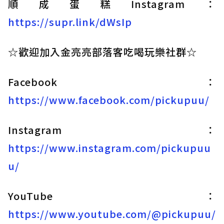
順成蛋糕Instagram：
https://supr.link/dWsIp
☆歡迎加入金亮亮部落客吃喝玩樂社群☆
Facebook：
https://www.facebook.com/pickupuu/
Instagram：
https://www.instagram.com/pickupuu
u/
YouTube：
https://www.youtube.com/@pickupuu/