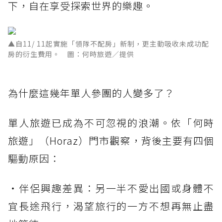
下，自在享受探索世界的樂趣。
▲自11/ 11起實施「領隊不配房」新制，更主動吸收未成功配
房的衍生費用。 圖：何時旅遊／提供
為什麼這幾年單人參團的人變多了？
單人旅遊已成為不可忽視的浪潮。依「何時
旅遊」（Horaz）門市觀察，背後主要有四個
驅動原因：
・伴侶興趣差異：另一半不愛出國或身體不
宜長途飛行，渴望旅行的一方不想再無止盡