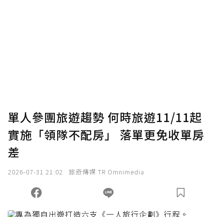
為了鼓勵作者持續創作更好的內容，會員可以
使用「贊助」功能實質回饋給喜愛的作者。可
將您認為適合的點數贈送給作者，一旦使用贊
助點數即不得撤銷，單筆贊助最低點數為30
點，最高點數沒有上限。
U 利點數 1 點 = NTD 1 元。
單人參團旅遊趨勢 何時旅遊11/11起
實施「領隊不配房」 落單更免收單房
確認送出
差
我已詳閱贊助說明，且同意站方的使用條款。
2026-07-31 21:02
旅奇傳媒 TR Omnimedia
您當前剩餘 U 利點數：
0
點；前往
購買點數