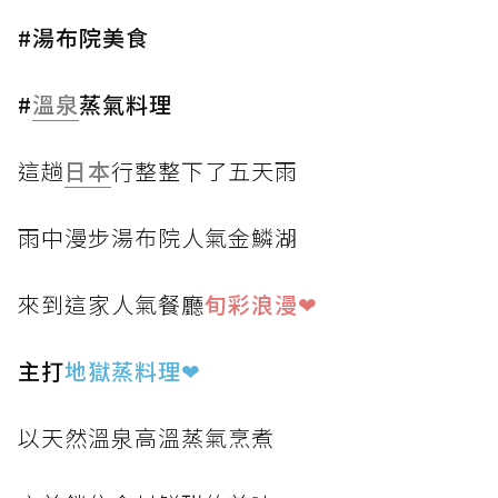
#湯布院美食
#
溫泉
蒸氣料理
這趟
日本
行整整下了五天雨
雨中漫步湯布院人氣金鱗湖
來到這家人氣餐廳
旬彩浪漫❤
主打
地獄蒸料理
❤
以天然溫泉高溫蒸氣烹煮