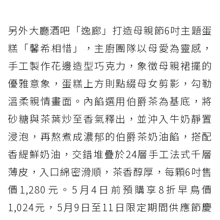
另外大廳酒吧「逸廊」打造母親節6吋主題蛋
糕「馨希相惜」，主廚團隊以母愛為靈感，
手工製作花邊造型巧克力，象徵母親裙擺的
優雅意象，蛋糕上方則點綴母女剪影，勾勒
溫柔親情畫面。內餡選用伯爵茶為基底，將
砂糖與茶葉炒至香氣釋出，並沖入牛奶靜置
浸泡，再熬煮成濃郁的伯爵茶奶油餡，搭配
香緹鮮奶油，交錯堆疊於24層手工法式千層
薄皮，入口綿密滑順，茶香醇厚，每顆6吋售
價1,280元。5月4日前預購享8折早鳥價
1,024元，5月9日至11日限定期間供應節慶