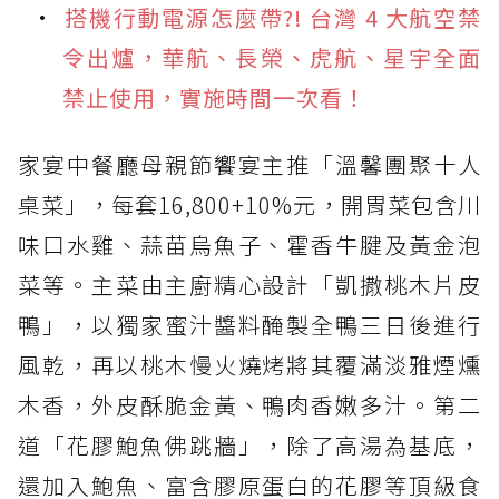
搭機行動電源怎麼帶?! 台灣 4 大航空禁
令出爐，華航、長榮、虎航、星宇全面
禁止使用，實施時間一次看！
家宴中餐廳母親節饗宴主推「溫馨團聚十人
桌菜」，每套16,800+10%元，開胃菜包含川
味口水雞、蒜苗烏魚子、霍香牛腱及黃金泡
菜等。主菜由主廚精心設計「凱撒桃木片皮
鴨」，以獨家蜜汁醬料醃製全鴨三日後進行
風乾，再以桃木慢火燒烤將其覆滿淡雅煙燻
木香，外皮酥脆金黃、鴨肉香嫩多汁。第二
道「花膠鮑魚佛跳牆」，除了高湯為基底，
還加入鮑魚、富含膠原蛋白的花膠等頂級食