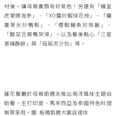
材後，讓母親養顏有好氣色！另還有「蠔皇
虎掌煨海參」、「XO醬炒蝦球花枝」、「蘿
蔓翠米炒鴨鬆」、「櫻蝦鰻魚珍珠飯」、
「酸菜豆腐鴨架湯」，以及餐後點心「三星
蔥燒酥餅」與「菇菇流沙包」等。
蓮花餐廳於母親節週末推出南洋風味主題自
助餐，主打印度、馬來西亞及泰國特色料理