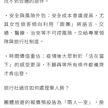
找不到合適的旅伴。
・安全與風險外包：安全成本意識提高，尤
其女性旅客傾向利用「跟團」將語言、交
通、醫療、治安等不可控風險，交給專業領
隊與旅行社制度。
・時間價值重估：疫情後大眾對於「活在當
下」的感受更深，不願再等所有條件都備齊
才肯出發。
旅行社過往如何處理單人房？
團體旅遊的報價預設皆為「兩人一室」，房