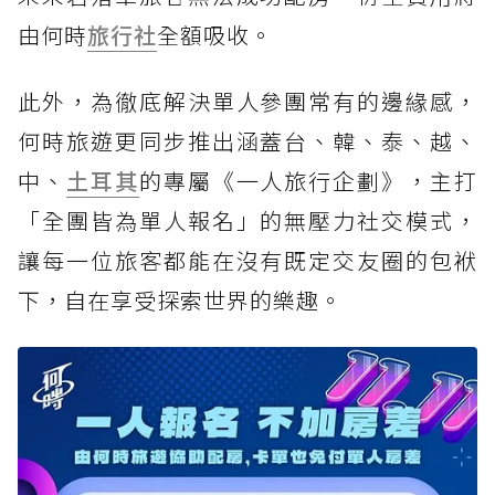
未來若落單旅客無法成功配房，衍生費用將
由何時
旅行社
全額吸收。
此外，為徹底解決單人參團常有的邊緣感，
何時旅遊更同步推出涵蓋台、韓、泰、越、
中、
土耳其
的專屬《一人旅行企劃》，主打
「全團皆為單人報名」的無壓力社交模式，
讓每一位旅客都能在沒有既定交友圈的包袱
下，自在享受探索世界的樂趣。