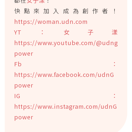
都在
女子漾
！
快點來加入成為創作者！
https://woman.udn.com
YT：女子漾
https://www.youtube.com/@udng
power
Fb：
https://www.facebook.com/udnG
power
IG：
https://www.instagram.com/udnG
power