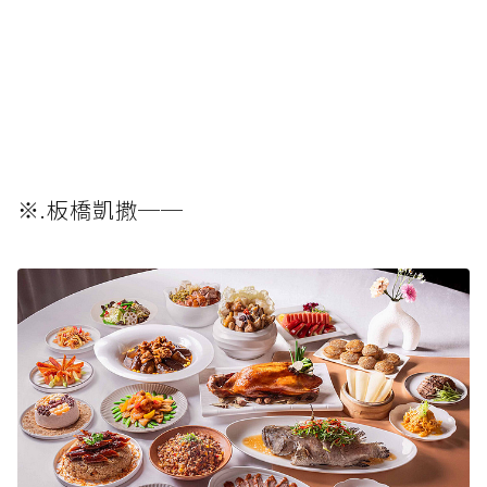
※.板橋凱撒──