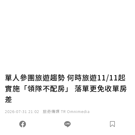
單人參團旅遊趨勢 何時旅遊11/11起
實施「領隊不配房」 落單更免收單房
差
2026-07-31 21:02
旅奇傳媒 TR Omnimedia