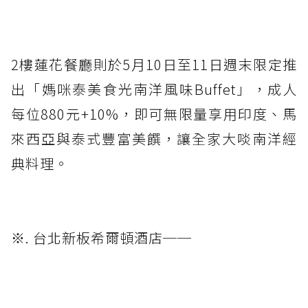
無限享用。圖 板橋凱撒大飯店提供
2樓蓮花餐廳則於5月10日至11日週末限定推
出「媽咪泰美食光南洋風味Buffet」，成人
每位880元+10%，即可無限量享用印度、馬
來西亞與泰式豐富美饌，讓全家大啖南洋經
典料理。
※. 台北新板希爾頓酒店──