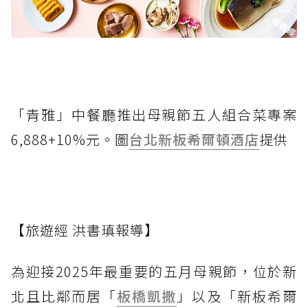
「青雅」中餐廳推出母親節五人組合菜專案
6,888+10%元。圖
台北新板希爾頓酒店
提供
【旅遊經 洪書瑱報導】
為迎接2025年最重要的五月母親節，位於新
北且比鄰而居「
板橋凱撒
」以及「新板希爾