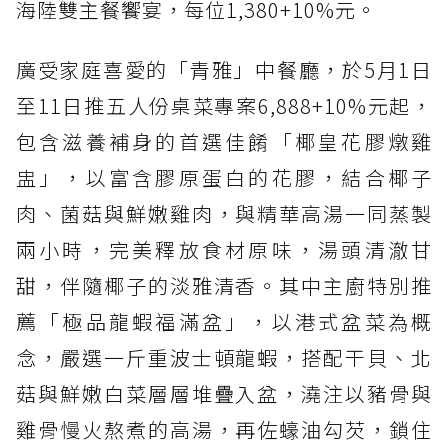
海陸雙主餐饗宴，每位1,380+10%元。
廣受家庭喜愛的「青雅」中餐廳，於5月1日
至11日推五人份桌菜專案6,888+10%元起，
包含滋養補身的首選佳餚「椰皇花膠燉雞
盅」，以富含膠原蛋白的花膠，結合椰子
肉、菌菇與鮮嫩雞肉，與精華高湯一同蒸製
兩小時，完美釋放食材原味，湯頭清澈甘
甜，伴隨椰子的淡雅清香。其中主廚特別推
薦「極品龍蝦福滿盆」，以港式盆菜為概
念，嚴選一斤重波士頓龍蝦，搭配干貝、北
菇與鮮嫩白菜層層堆疊入盆，澆注以豬骨與
雞骨慢火熬煮的高湯，再佐蠔油勾芡，鎖住