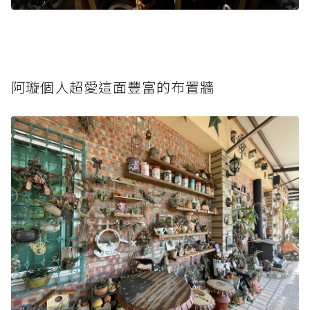
阿璇個人超愛這面豐富的布置牆