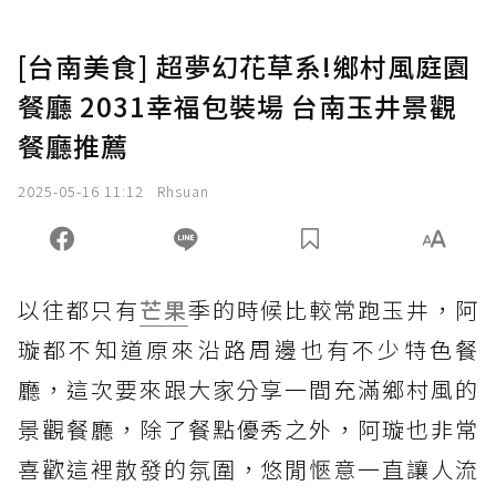
[台南美食] 超夢幻花草系!鄉村風庭園
餐廳 2031幸福包裝場 台南玉井景觀
餐廳推薦
2025-05-16 11:12
Rhsuan
以往都只有
芒果
季的時候比較常跑玉井，阿
璇都不知道原來沿路周邊也有不少特色餐
廳，這次要來跟大家分享一間充滿鄉村風的
景觀餐廳，除了餐點優秀之外，阿璇也非常
喜歡這裡散發的氛圍，悠閒愜意一直讓人流