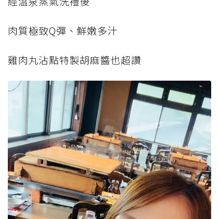
經溫泉蒸氣洗禮後
肉質極致Q彈、鮮嫩多汁
雞肉丸沾點特製胡麻醬也超讚