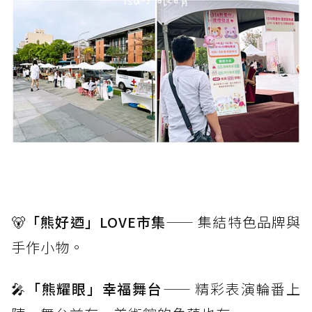
🐻
「熊好迺」LOVE市集
—— 集結特色品牌與
手作小物。
🎤
「熊耀眼」幸福舞台
—— 精彩表演輪番上