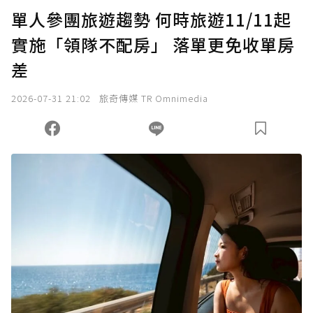
U 利點數 1 點 = NTD 1 元。
單人參團旅遊趨勢 何時旅遊11/11起
實施「領隊不配房」 落單更免收單房
確認送出
差
我已詳閱贊助說明，且同意站方的使用條款。
2026-07-31 21:02
旅奇傳媒 TR Omnimedia
您當前剩餘 U 利點數：
0
點；前往
購買點數