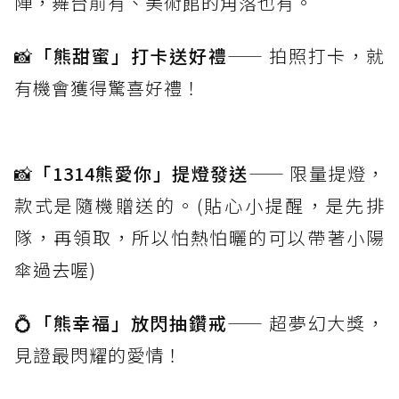
陣，舞台前有、美術館的角落也有。
📸
「熊甜蜜」打卡送好禮
—— 拍照打卡，就
有機會獲得驚喜好禮！
📸
「1314熊愛你」提燈發送
—— 限量提燈，
款式是隨機贈送的。(貼心小提醒，是先排
隊，再領取，所以怕熱怕曬的可以帶著小陽
傘過去喔)
💍
「熊幸福」放閃抽鑽戒
—— 超夢幻大獎，
見證最閃耀的愛情！