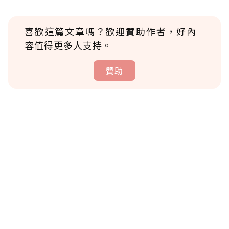
喜歡這篇文章嗎？歡迎贊助作者，好內
容值得更多人支持。
贊助
贊助說明
為了鼓勵作者持續創作更好的內容，會員可以
使用「贊助」功能實質回饋給喜愛的作者。可
將您認為適合的點數贈送給作者，一旦使用贊
助點數即不得撤銷，單筆贊助最低點數為30
點，最高點數沒有上限。