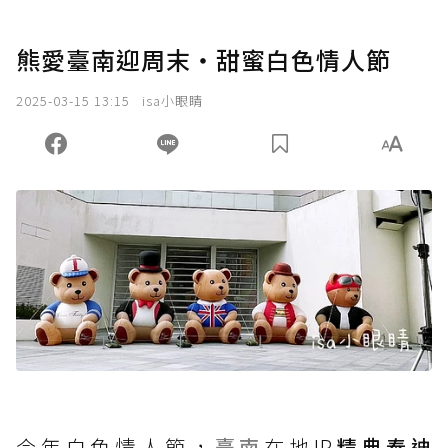
熊愛臺南迎周末・甜蜜白色情人節
2025-03-15 13:15
isa小眼睛
今年白色情人節，
臺南
在地IP
精典泰迪