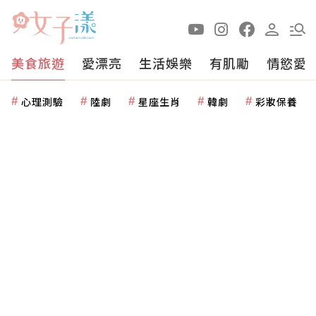
美食旅遊
愛漂亮
生活娛樂
有肌勵
情慾愛
心理測驗
陸劇
星座生肖
韓劇
彩妝保養