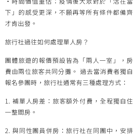
・時間價值重估：疫情後大眾對於「活在當
下」的感受更深，不願再等所有條件都備齊
才肯出發。
旅行社過往如何處理單人房？
團體旅遊的報價預設皆為「兩人一室」，房
費由兩位旅客共同分攤。 過去當消費者獨自
報名參團時，旅行社通常有三種處理方式：
1. 補單人房差：旅客額外付費，全程獨自住
一整間房。
2. 與同性團員併房：旅行社在同團中，安排