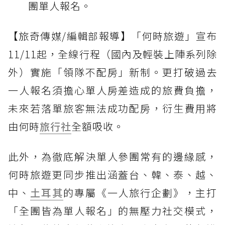
團單人報名。
【旅奇傳媒/編輯部報導】「何時旅遊」宣布
11/11起，全線行程（國內及輕裝上陣系列除
外）實施「領隊不配房」新制。更打破過去
一人報名須擔心單人房差造成的旅費負擔，
未來若落單旅客無法成功配房，衍生費用將
由何時
旅行社
全額吸收。
此外，為徹底解決單人參團常有的邊緣感，
何時旅遊更同步推出涵蓋台、韓、泰、越、
中、
土耳其
的專屬《一人旅行企劃》，主打
「全團皆為單人報名」的無壓力社交模式，