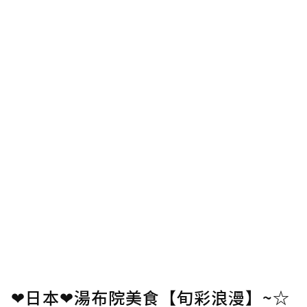
❤日本❤湯布院美食【旬彩浪漫】~☆