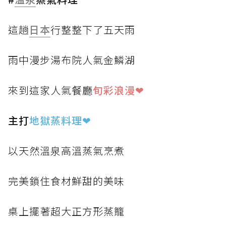
這趟
日本
行整整下了五天雨
雨中漫步湯布院人氣金鱗湖
來到這家人氣餐廳
旬彩浪漫❤
主打
地獄蒸料理
❤
以天然溫泉高溫蒸氣烹煮
完美鎖住食材鮮甜的美味
桌上擺著超大正方形蒸籠