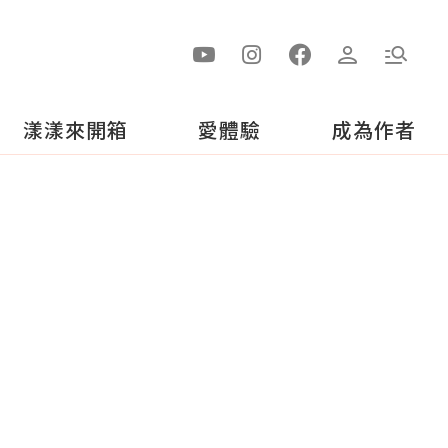
漾漾來開箱
愛體驗
成為作者