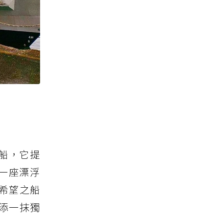
登船，它提
是一座漂浮
希望之船
添一抹獨