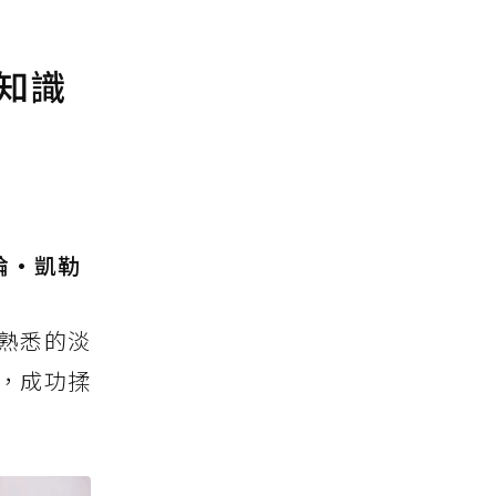
知識
倫·凱勒
熟悉的淡
，成功揉