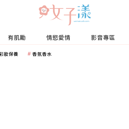
有肌勵
情慾愛情
影音專區
彩妝保養
香氛香水