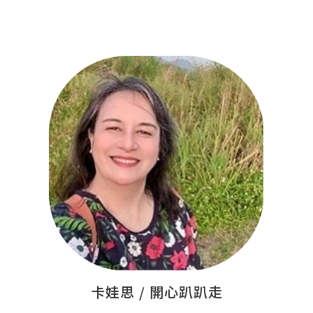
卡娃思 / 開心趴趴走