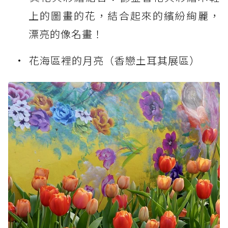
上的圖畫的花，結合起來的繽紛絢麗，
漂亮的像名畫！
花海區裡的月亮（香戀土耳其展區）