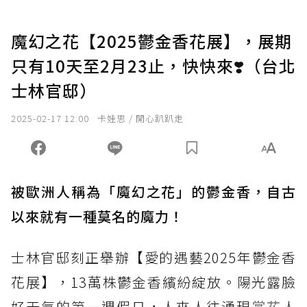
魔幻之花【2025鬱金香花展】，展期
只有10天至2月23止，快快來❣️（台北
士林官邸）
2025-02-17 12:00
卡娃思 / 開心趴趴走
被歐洲人稱為「魔幻之花」的鬱金香，自古
以來就有一種莫名的魔力！
士林官邸刻正舉辦【愛的遇藝2025年鬱金香
花展】，13萬株鬱金香繽紛綻放。陽光露臉
好天氣的第一週假日，人來人往湧現
賞花
人