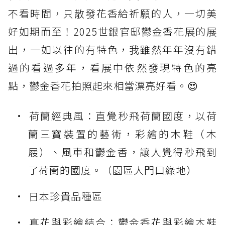
不看時間，只散發花香給祈願的人，一切美
好如期而至！2025世銀官邸鬱金香花展的展
出，一如以往的有特色，我雖然年年沒有錯
過的看過多年，看展中依然發現特色的亮
點，鬱金香花拍照起來相當漂亮好看。😍
荷蘭經典風：直覺秒飛荷蘭國度，以荷
蘭三寶裝置的藝術，彩繪的木鞋（木
屐）、風車和鬱金香，讓人覺得秒飛到
了荷蘭的國度。（園區大門口綠地）
日本珍貴品種區
真花與彩繪結合：鬱金香花與彩繪木鞋