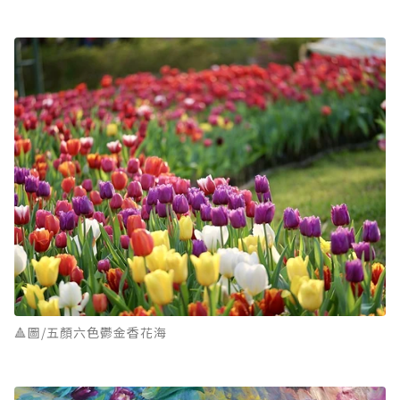
🔺圖/五顏六色鬱金香花海