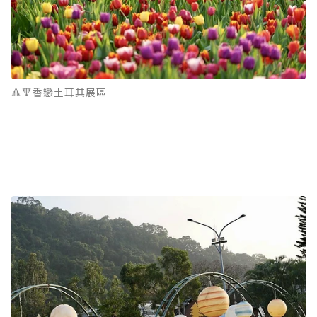
🔺🔻香戀土耳其展區