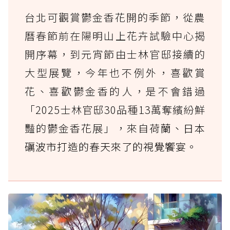
台北可觀賞鬱金香花開的季節，從農
曆春節前在陽明山上花卉試驗中心揭
開序幕，到元宵節由士林官邸接續的
大型展覽，今年也不例外，喜歡賞
花、喜歡鬱金香的人，是不會錯過
「2025士林官邸30
品種13萬奪繽紛鮮
豔的
鬱金香花展」，來自
荷蘭、日本
礪波市打造的春天來了的視覺饗宴。