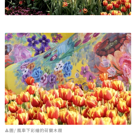
🔺圖/ 風車下彩繪的荷蘭木屐