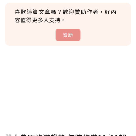
喜歡這篇文章嗎？歡迎贊助作者，好內
容值得更多人支持。
贊助
贊助說明
為了鼓勵作者持續創作更好的內容，會員可以
使用「贊助」功能實質回饋給喜愛的作者。可
將您認為適合的點數贈送給作者，一旦使用贊
助點數即不得撤銷，單筆贊助最低點數為30
點，最高點數沒有上限。
U 利點數 1 點 = NTD 1 元。