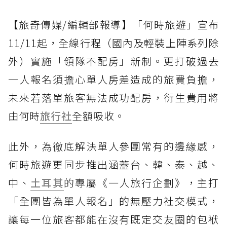
【旅奇傳媒/編輯部報導】「何時旅遊」宣布
11/11起，全線行程（國內及輕裝上陣系列除
外）實施「領隊不配房」新制。更打破過去
一人報名須擔心單人房差造成的旅費負擔，
未來若落單旅客無法成功配房，衍生費用將
由何時
旅行社
全額吸收。
此外，為徹底解決單人參團常有的邊緣感，
何時旅遊更同步推出涵蓋台、韓、泰、越、
中、
土耳其
的專屬《一人旅行企劃》，主打
「全團皆為單人報名」的無壓力社交模式，
讓每一位旅客都能在沒有既定交友圈的包袱