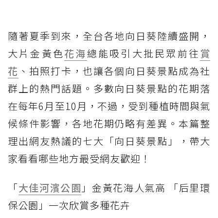
隨著夏季到來，全台各地向日葵陸續盛開，
大片金黃色
花海
總能吸引大批民眾前往
賞
花
、拍照打卡，也讓各個向日葵景點成為社
群上的熱門話題。多數向日葵景點的花期落
在每年6月至10月，不過，受到種植時間與氣
候條件影響，各地花期仍略有差異。本篇整
理出網友熱議的七大「向日葵景點」，帶大
家看看哪些地方最受網友歡迎！
「
大佳河濱公園
」金黃花海人氣高 「后里環
保公園」一次欣賞多種花卉