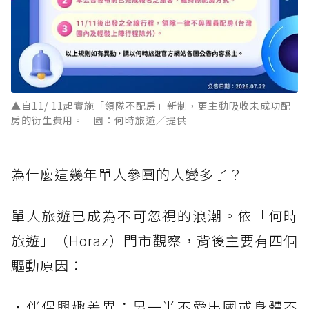
▲自11/ 11起實施「領隊不配房」新制，更主動吸收未成功配
房的衍生費用。 圖：何時旅遊／提供
為什麼這幾年單人參團的人變多了？
單人旅遊已成為不可忽視的浪潮。依「何時
旅遊」（Horaz）門市觀察，背後主要有四個
驅動原因：
・伴侶興趣差異：另一半不愛出國或身體不