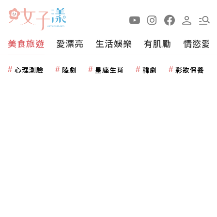
美食旅遊
愛漂亮
生活娛樂
有肌勵
情慾愛
心理測驗
陸劇
星座生肖
韓劇
彩妝保養