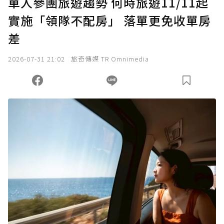
單人參團旅遊趨勢 何時旅遊11/11起
實施「領隊不配房」 落單更免收單房
確認送出
差
我已詳閱贊助說明，且同意站方的使用條款。
2026-07-31 21:02
旅奇傳媒 TR Omnimedia
您當前剩餘 U 利點數：
0
點；前往
購買點數