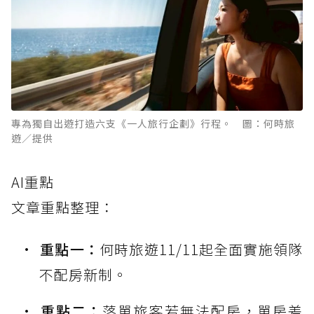
專為獨自出遊打造六支《一人旅行企劃》行程。 圖：何時旅
遊／提供
AI重點
文章重點整理：
重點一：
何時旅遊11/11起全面實施領隊
不配房新制。
重點二：
落單旅客若無法配房，單房差