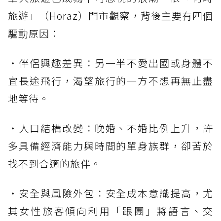
旅遊」（Horaz）門市觀察，背後主要有四個
驅動原因：
・伴侶興趣差異：另一半不愛出國或身體不
宜長途飛行，渴望旅行的一方不想再無止盡
地等待。
・人口結構改變：晚婚、不婚比例上升，許
多具備經濟能力與時間的單身族群，卻苦於
找不到合適的旅伴。
・安全與風險外包：安全成本意識提高，尤
其女性旅客傾向利用「跟團」將語言、交