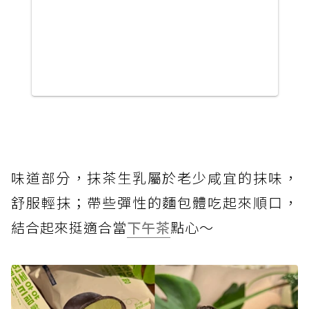
味道部分，抹茶生乳屬於老少咸宜的抹味，
舒服輕抹；帶些彈性的麵包體吃起來順口，
結合起來挺適合當
下午茶
點心～