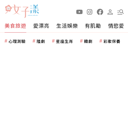
美食旅遊
愛漂亮
生活娛樂
有肌勵
情慾愛
心理測驗
陸劇
星座生肖
韓劇
彩妝保養