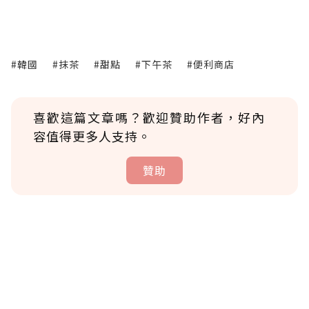
#韓國
#抹茶
#甜點
#下午茶
#便利商店
喜歡這篇文章嗎？歡迎贊助作者，好內
容值得更多人支持。
贊助
贊助說明
為了鼓勵作者持續創作更好的內容，會員可以
使用「贊助」功能實質回饋給喜愛的作者。可