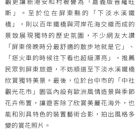
觀更讓新港安和村被譽為「嘉義版普羅旺
斯」。至於位在屏東縣的「下淡水溪鐵
橋」，則以百年鐵橋與河岸花海交織而成的
景致展現獨特的歷史氛圍，不少網友大讚
「屏東傍晚時分最舒適的散步地就是它」、
「搭火車的時候往下看也超級漂亮」，推薦
民眾到屏東旅遊，不妨順道至下淡水溪鐵橋
欣賞獨特美景。最後，位於台中市的「中社
觀光花市」園區內設有歐洲風情造景與季節
花卉佈置，讓遊客除了欣賞美麗花海外，也
能和別具特色的裝置藝術合影，拍出風格多
變的賞花照片。