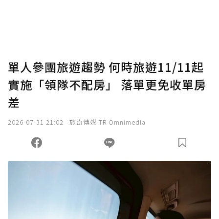
將您認為適合的點數贈送給作者，一旦使用贊
助點數即不得撤銷，單筆贊助最低點數為30
點，最高點數沒有上限。
U 利點數 1 點 = NTD 1 元。
單人參團旅遊趨勢 何時旅遊11/11起
實施「領隊不配房」 落單更免收單房
確認送出
差
我已詳閱贊助說明，且同意站方的使用條款。
2026-07-31 21:02
旅奇傳媒 TR Omnimedia
您當前剩餘 U 利點數：
0
點；前往
購買點數