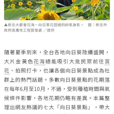
▲新北大都會花海－向日葵花田裡的帥氣身影。 圖：新北市
政府高灘地工程管理處 ／提供
隨著夏季到來，全台各地向日葵陸續盛開，
大片金黃色
花海
總能吸引大批民眾前往
賞
花
、拍照打卡，也讓各個向日葵景點成為社
群上的熱門話題。多數向日葵景點的花期落
在每年6月至10月，不過，受到種植時間與氣
候條件影響，各地花期仍略有差異。本篇整
理出網友熱議的七大「向日葵景點」，帶大