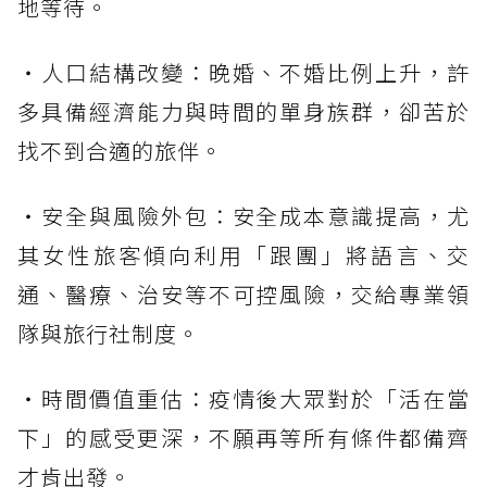
地等待。
・人口結構改變：晚婚、不婚比例上升，許
多具備經濟能力與時間的單身族群，卻苦於
找不到合適的旅伴。
・安全與風險外包：安全成本意識提高，尤
其女性旅客傾向利用「跟團」將語言、交
通、醫療、治安等不可控風險，交給專業領
隊與旅行社制度。
・時間價值重估：疫情後大眾對於「活在當
下」的感受更深，不願再等所有條件都備齊
才肯出發。