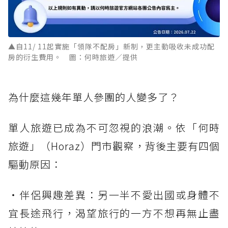
▲自11/ 11起實施「領隊不配房」新制，更主動吸收未成功配
房的衍生費用。 圖：何時旅遊／提供
為什麼這幾年單人參團的人變多了？
單人旅遊已成為不可忽視的浪潮。依「何時
旅遊」（Horaz）門市觀察，背後主要有四個
驅動原因：
・伴侶興趣差異：另一半不愛出國或身體不
宜長途飛行，渴望旅行的一方不想再無止盡