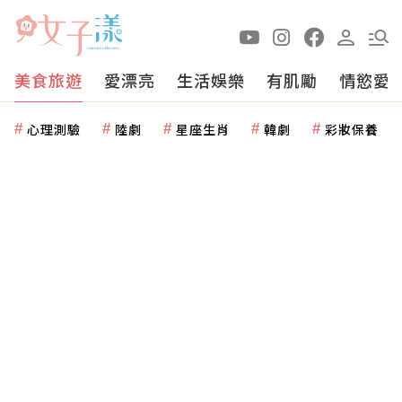
美食旅遊
愛漂亮
生活娛樂
有肌勵
情慾愛
心理測驗
陸劇
星座生肖
韓劇
彩妝保養