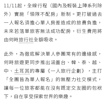
11/11起，全線行程（國內及輕裝上陣系列除
外）實施「領隊不配房」新制。更打破過去
一人報名須擔心單人房差造成的旅費負擔，
未來若落單旅客無法成功配房，衍生費用將
由何時
旅行社
全額吸收。
此外，為徹底解決單人參團常有的邊緣感，
何時旅遊更同步推出涵蓋台、韓、泰、越、
中、
土耳其
的專屬《一人旅行企劃》，主打
「全團皆為單人報名」的無壓力社交模式，
讓每一位旅客都能在沒有既定交友圈的包袱
下，自在享受探索世界的樂趣。