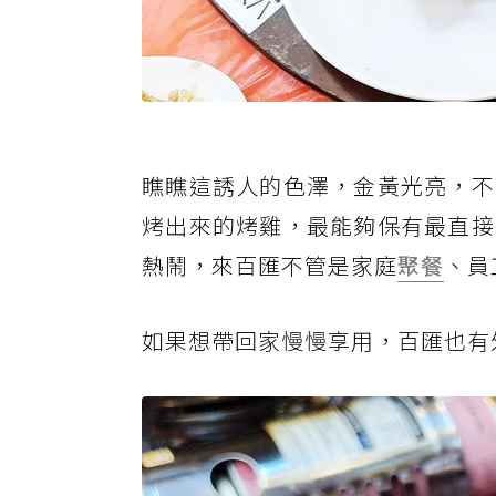
瞧瞧這誘人的色澤，金黃光亮，不
烤出來的烤雞，最能夠保有最直接
熱鬧，來百匯不管是家庭
聚餐
、員
如果想帶回家慢慢享用，百匯也有