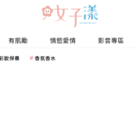
有肌勵
情慾愛情
影音專區
彩妝保養
香氛香水