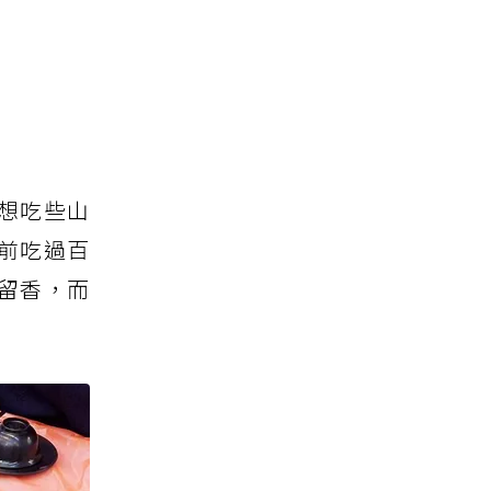
想吃些山
前吃過百
留香，而