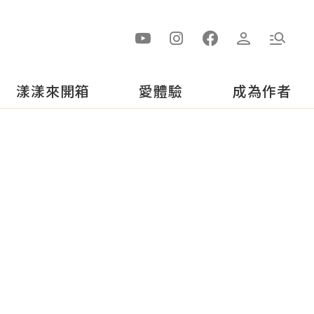
漾漾來開箱
愛體驗
成為作者