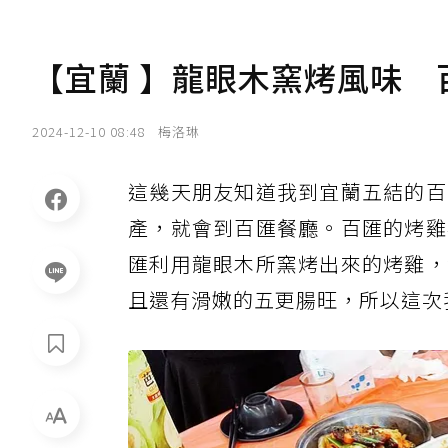
【宜蘭 】龍眼木窯烤風味
2024-12-10 08:48
梅洛琳
這幾天朋友知道我到宜蘭五結的百
產，就會到百匯餐廳。百匯的烤雞
匯利用龍眼木所窯烤出來的烤雞，
且還有滑嫩的五更腸旺，所以這次