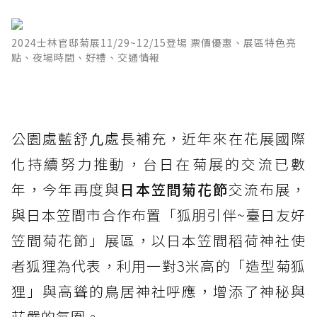
2024士林官邸菊展11/29~12/15登場 票價優惠、展區特色亮
點、夜場時間、好禮、交通情報
公園處藍舒凢處長補充，近年來在花展國際
化持續努力推動，台日在菊展的交流已數
年，今年再度與
日本笠間菊花節
交流布展，
與日本笠間市合作布置「狐朋引伴~臺日友好
笠間菊花節」展區，以日本笠間稻荷神社使
者狐狸為代表，利用一對3米高的「造型菊狐
狸」與高聳的鳥居神社呼應，增添了神秘與
莊嚴的氛圍。