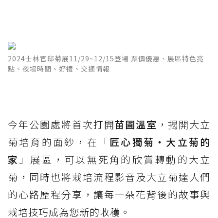
2024士林官邸菊展11/29~12/15登場 票價優惠、展區特色亮
點、夜場時間、好禮、交通情報
今年公園處將首次打開
苗圃溫室
，揭開大立
菊培育的面紗，在「
匠心獨菊・大立菊的
家
」展區，可以無死角的欣賞轉動的大立
菊，同時也將栽培流程影音及大立菊達人們
的心路歷程分享，讓每一朵花背後的故事與
栽培技巧成為您新的收穫。