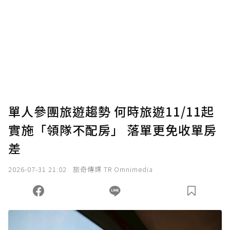
為了鼓勵作者持續創作更好的內容，會員可以
使用「贊助」功能實質回饋給喜愛的作者。可
將您認為適合的點數贈送給作者，一旦使用贊
助點數即不得撤銷，單筆贊助最低點數為30
點，最高點數沒有上限。
U 利點數 1 點 = NTD 1 元。
單人參團旅遊趨勢 何時旅遊11/11起
實施「領隊不配房」 落單更免收單房
確認送出
差
我已詳閱贊助說明，且同意站方的使用條款。
2026-07-31 21:02
旅奇傳媒 TR Omnimedia
您當前剩餘 U 利點數：
0
點；前往
購買點數