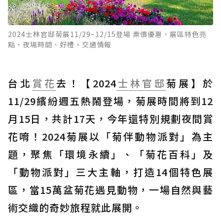
2024士林官邸菊展11/29~12/15登場 票價優惠、展區特色亮
點、夜場時間、好禮、交通情報
台北
賞花
去！【2024
士林官邸
菊展】於
11/29繽紛週五熱鬧登場，菊展時間將到12
月15日，共計17天，今年還特別規劃夜間賞
花唷！2024菊展以「菊伴動物派對」為主
題，聚焦「環境永續」、「菊花百科」及
「動物派對」三大主軸，打造14個特色展
區，當15萬盆菊花遇見動物，一場自然與藝
術交織的奇妙旅程就此展開。