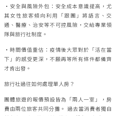
・安全與風險外包：安全成本意識提高，尤
其女性旅客傾向利用「跟團」將語言、交
通、醫療、治安等不可控風險，交給專業領
隊與旅行社制度。
・時間價值重估：疫情後大眾對於「活在當
下」的感受更深，不願再等所有條件都備齊
才肯出發。
旅行社過往如何處理單人房？
團體旅遊的報價預設皆為「兩人一室」，房
費由兩位旅客共同分攤。 過去當消費者獨自