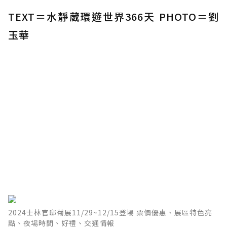
TEXT＝水靜葳環遊世界366天 PHOTO＝劉
玉華
2024士林官邸菊展11/29~12/15登場 票價優惠、展區特色亮
點、夜場時間、好禮、交通情報