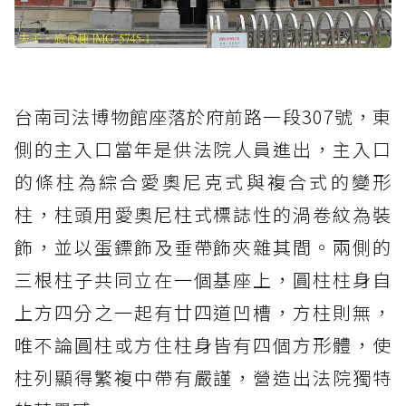
台南司法博物館座落於府前路一段307號，東
側的主入口當年是供法院人員進出，主入口
的條柱為綜合愛奧尼克式與複合式的變形
柱，柱頭用愛奧尼柱式標誌性的渦卷紋為裝
飾，並以蛋鏢飾及垂帶飾夾雜其間。兩側的
三根柱子共同立在一個基座上，圓柱柱身自
上方四分之一起有廿四道凹槽，方柱則無，
唯不論圓柱或方住柱身皆有四個方形體，使
柱列顯得繁複中帶有嚴謹，營造出法院獨特