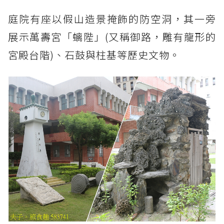
庭院有座以假山造景掩飾的防空洞，其一旁
展示萬壽宮「螭陛」(又稱御路，雕有龍形的
宮殿台階)、石鼓與柱基等歷史文物。