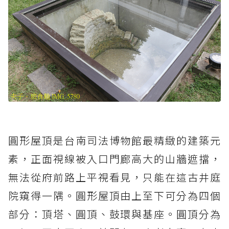
圓形屋頂是台南司法博物館最精緻的建築元
素，正面視線被入口門廊高大的山牆遮擋，
無法從府前路上平視看見，只能在這古井庭
院窺得一隅。圓形屋頂由上至下可分為四個
部分：頂塔、圓頂、鼓環與基座。圓頂分為