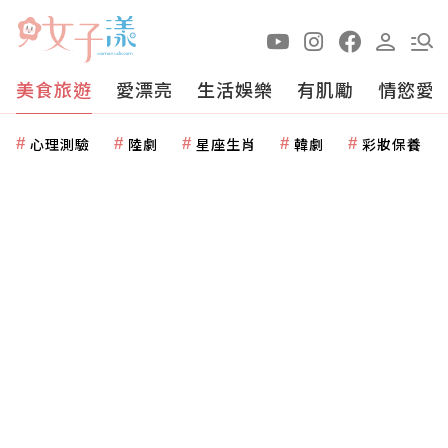
美食旅遊
愛漂亮
生活娛樂
有肌勵
情慾愛
心理測驗
陸劇
星座生肖
韓劇
彩妝保養