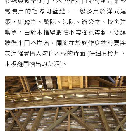
參觀與教學使用。木摺壁是日治時期建築較
常使用的輕隔間壁體，一般多用於洋式建
築，如廳舍、醫院、法院、辦公室、校舍建
築等。由於木摺壁最怕地震搖晃震動，要讓
牆壁牢固不崩落，關鍵在於施作底塗時要將
灰泥確實擠入勾住木板的背面 (仔細看照片，
木板縫間擠出的灰泥)。