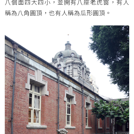
八個面四大四小，並開有八座老虎窗，有人
稱為八角圓頂，也有人稱為瓜形圓頂。