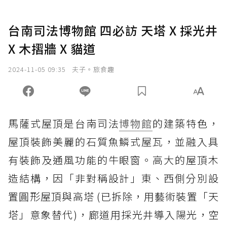
台南司法博物館 四必訪 天塔 X 採光井
X 木摺牆 X 貓道
2024-11-05 09:35
夫子。旅食趣
馬薩式屋頂是台南司法
博物館
的建築特色，
屋頂裝飾美麗的石質魚鱗式屋瓦，並融入具
有裝飾及通風功能的牛眼窗。高大的屋頂木
造結構，因「非對稱設計」東、西側分別設
置圓形屋頂與高塔 (已拆除，用藝術裝置「天
塔」意象替代)，廊道用採光井導入陽光，空