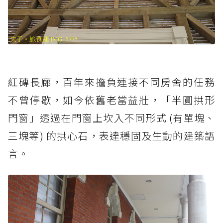
紅磚長廊，百年來擔負連接不同房舍的任務
不曾停歇，如今依舊老當益壯，「半圓拱形
門窗」透過在門窗上坎入不同形式 (有單塊、
三塊等) 的拱心石，表達穩固及生動的建築語
言。