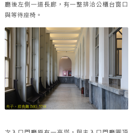
廳後左側一道長廊，有一整排洽公櫃台窗口
與等待座椅。
次入口門廳原有一高塔，與主入口門廳圓頂