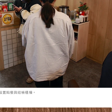
設置點餐與結帳櫃檯。