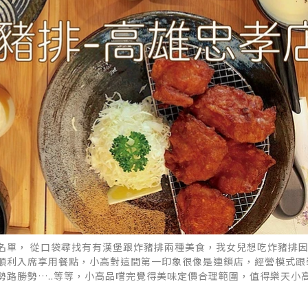
名單， 從口袋尋找有有漢堡跟炸豬排兩種美食，我女兒想吃炸豬排
順利入席享用餐點，小高對這間第一印象很像是連鎖店，經營模式跟
勢路勝勢…..等等，小高品嚐完覺得美味定價合理範圍，值得樂天小