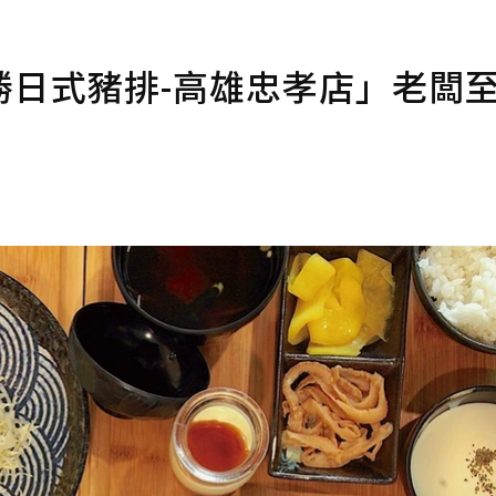
勝日式豬排-高雄忠孝店」老闆