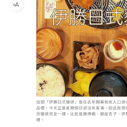
這間「伊勝日式豬排」是在去年開幕就收入口袋
品嚐，今天正是星期假日卻沒有客滿，因此就很
炸豬排完全一樣，比如是勝博殿、銀座杏子、伊
嚐。