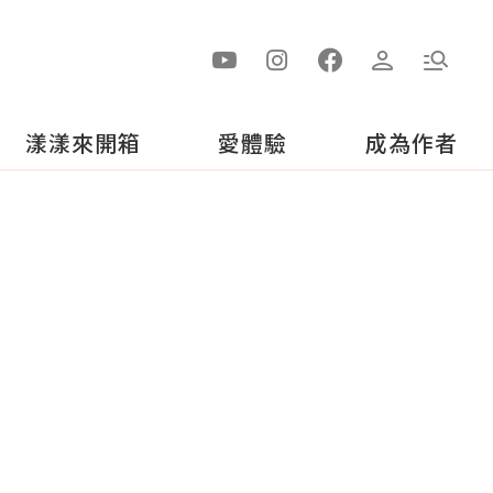
漾漾來開箱
愛體驗
成為作者