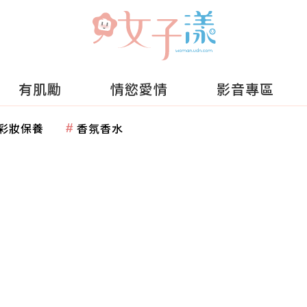
有肌勵
情慾愛情
影音專區
彩妝保養
香氛香水