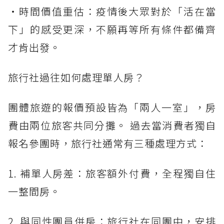
・時間價值重估：疫情後大眾對於「活在當
下」的感受更深，不願再等所有條件都備齊
才肯出發。
旅行社過往如何處理單人房？
團體旅遊的報價預設皆為「兩人一室」，房
費由兩位旅客共同分攤。 過去當消費者獨自
報名參團時，旅行社通常有三種處理方式：
1. 補單人房差：旅客額外付費，全程獨自住
一整間房。
2. 與同性團員併房：旅行社在同團中，安排