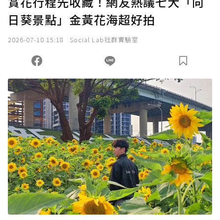
賞花行程先收藏！網友熱議七大「向
日葵景點」金黃花海超好拍
2026-07-10 15:18
Social Lab社群實驗室