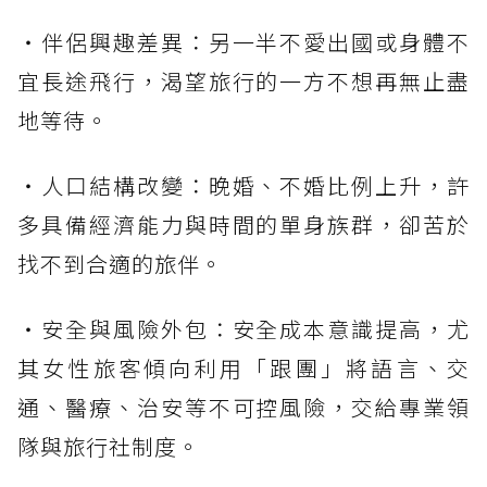
・伴侶興趣差異：另一半不愛出國或身體不
宜長途飛行，渴望旅行的一方不想再無止盡
地等待。
・人口結構改變：晚婚、不婚比例上升，許
多具備經濟能力與時間的單身族群，卻苦於
找不到合適的旅伴。
・安全與風險外包：安全成本意識提高，尤
其女性旅客傾向利用「跟團」將語言、交
通、醫療、治安等不可控風險，交給專業領
隊與旅行社制度。