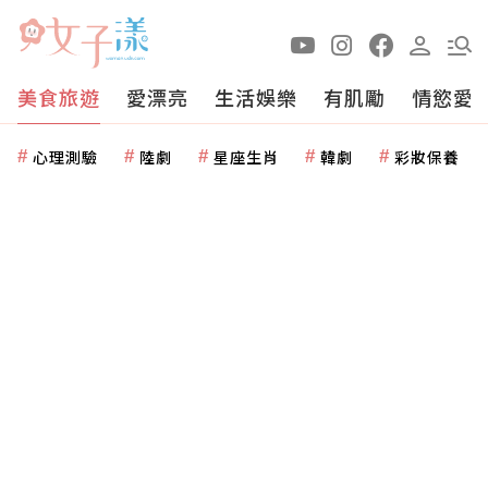
美食旅遊
愛漂亮
生活娛樂
有肌勵
情慾愛
心理測驗
陸劇
星座生肖
韓劇
彩妝保養