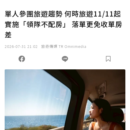
U 利點數 1 點 = NTD 1 元。
單人參團旅遊趨勢 何時旅遊11/11起
實施「領隊不配房」 落單更免收單房
確認送出
差
我已詳閱贊助說明，且同意站方的使用條款。
2026-07-31 21:02
旅奇傳媒 TR Omnimedia
您當前剩餘 U 利點數：
0
點；前往
購買點數