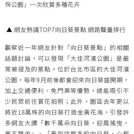
保公園」一次欣賞多種花卉
▲ 網友熱議TOP7向日葵景點 網路聲量排行
觀察近一年網友針對「向日葵景點」的相關
話題討論，可以發現「大佳河濱公園」是最
常被提及的景點。位於台北市區的大佳河濱
公園，每年9月前後都會迎來向日葵盛開期，
加上交通便利、免門票等優勢，總能吸引不
少民眾前往賞花拍照；此外，園區去年更以
將近18萬株的向日葵打造金黃花海，引發許
多網友大讚「數千萬朵向日葵，迎風搖曳，
美不勝收」、「看到這麼多的向日葵，心都