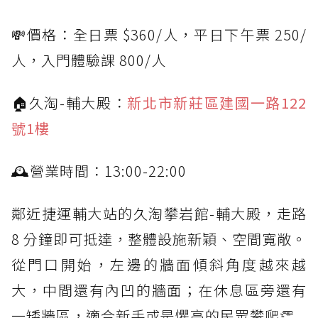
💸價格：全日票 $360/人，平日下午票 250/
人，入門體驗課 800/人
🏠久淘-輔大殿：
新北市新莊區建國一路122
號1樓
🕰營業時間：13:00-22:00
鄰近捷運輔大站的久淘攀岩館-輔大殿，走路
8 分鐘即可抵達，整體設施新穎、空間寬敞。
從門口開始，左邊的牆面傾斜角度越來越
大，中間還有內凹的牆面；在休息區旁還有
一矮牆區，適合新手或是懼高的民眾攀爬👏