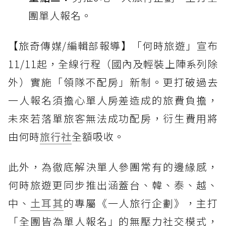
團單人報名。
【旅奇傳媒/編輯部報導】「何時旅遊」宣布
11/11起，全線行程（國內及輕裝上陣系列除
外）實施「領隊不配房」新制。更打破過去
一人報名須擔心單人房差造成的旅費負擔，
未來若落單旅客無法成功配房，衍生費用將
由何時
旅行社
全額吸收。
此外，為徹底解決單人參團常有的邊緣感，
何時旅遊更同步推出涵蓋台、韓、泰、越、
中、
土耳其
的專屬《一人旅行企劃》，主打
「全團皆為單人報名」的無壓力社交模式，