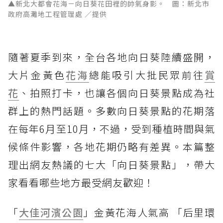
▲新北大都會花海－向日葵花田裡的帥氣身影。 圖：新北市
政府高灘地工程管理處 ／提供
隨著夏季到來，全台各地向日葵陸續盛開，
大片金黃色
花海
總能吸引大批民眾前往
賞
花
、拍照打卡，也讓各個向日葵景點成為社
群上的熱門話題。多數向日葵景點的花期落
在每年6月至10月，不過，受到種植時間與氣
候條件影響，各地花期仍略有差異。本篇整
理出網友熱議的七大「向日葵景點」，帶大
家看看哪些地方最受網友歡迎！
「
大佳河濱公園
」金黃花海人氣高 「后里環