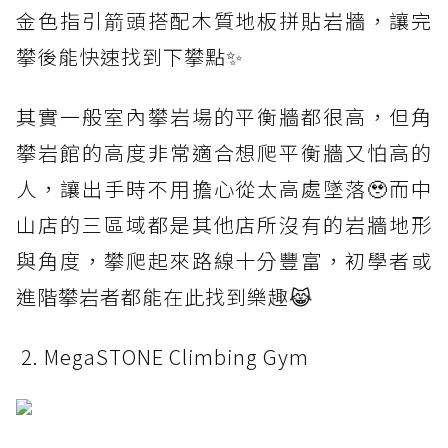
金色指引箭頭搭配木質地板拼貼岩牆，讓完
攀後能快速找到下攀點✨
其實一般室內攀岩場的平衡牆都很高，但角
攀岩館的高度非常適合想爬平衡牆又怕高的
人，讓出手時不用擔心從太高處墜落🥹而中
山店的三區域都是其他店所沒有的岩牆地形
與角度，攀爬起來路線十分豐富，初學者或
進階攀岩者都能在此找到樂趣😹
​ 2. MegaSTONE Climbing Gym