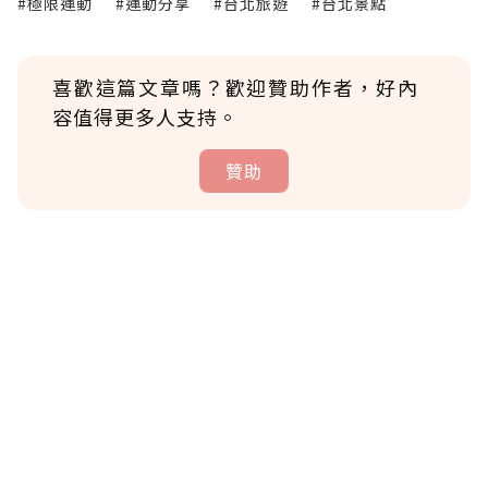
#極限運動
#運動分享
#台北旅遊
#台北景點
喜歡這篇文章嗎？歡迎贊助作者，好內
容值得更多人支持。
贊助
贊助說明
為了鼓勵作者持續創作更好的內容，會員可以
使用「贊助」功能實質回饋給喜愛的作者。可
將您認為適合的點數贈送給作者，一旦使用贊
助點數即不得撤銷，單筆贊助最低點數為30
點，最高點數沒有上限。