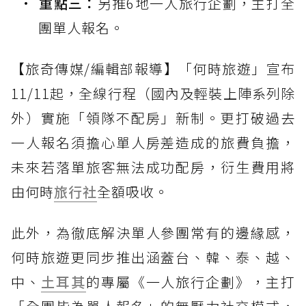
重點三：
另推6地一人旅行企劃，主打全
團單人報名。
【旅奇傳媒/編輯部報導】「何時旅遊」宣布
11/11起，全線行程（國內及輕裝上陣系列除
外）實施「領隊不配房」新制。更打破過去
一人報名須擔心單人房差造成的旅費負擔，
未來若落單旅客無法成功配房，衍生費用將
由何時
旅行社
全額吸收。
此外，為徹底解決單人參團常有的邊緣感，
何時旅遊更同步推出涵蓋台、韓、泰、越、
中、
土耳其
的專屬《一人旅行企劃》，主打