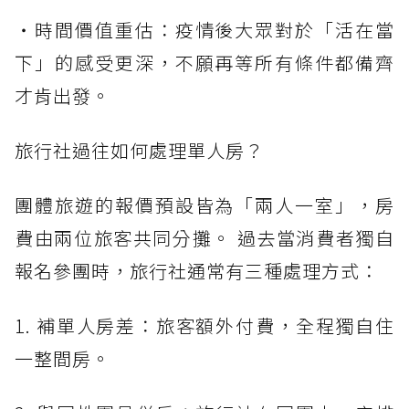
・時間價值重估：疫情後大眾對於「活在當
下」的感受更深，不願再等所有條件都備齊
才肯出發。
旅行社過往如何處理單人房？
團體旅遊的報價預設皆為「兩人一室」，房
費由兩位旅客共同分攤。 過去當消費者獨自
報名參團時，旅行社通常有三種處理方式：
1. 補單人房差：旅客額外付費，全程獨自住
一整間房。