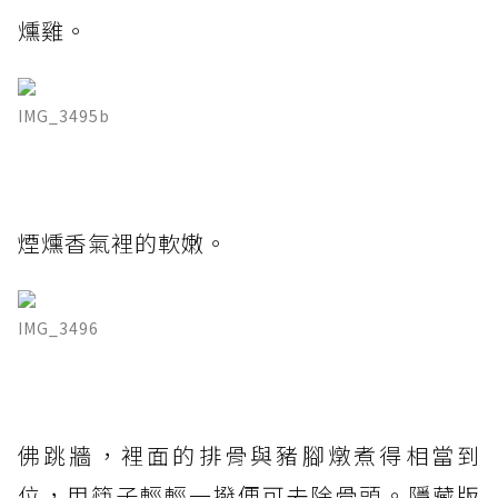
燻雞。
IMG_3495b
煙燻香氣裡的軟嫩。
IMG_3496
佛跳牆，裡面的排骨與豬腳燉煮得相當到
位，用筷子輕輕一撥便可去除骨頭。隱藏版