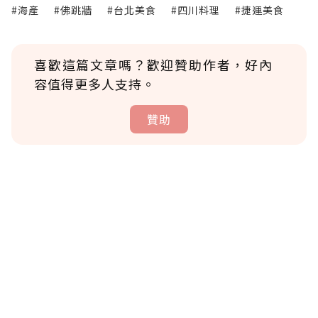
#海產
#佛跳牆
#台北美食
#四川料理
#捷運美食
喜歡這篇文章嗎？歡迎贊助作者，好內
容值得更多人支持。
贊助
贊助說明
為了鼓勵作者持續創作更好的內容，會員可以
使用「贊助」功能實質回饋給喜愛的作者。可
將您認為適合的點數贈送給作者，一旦使用贊
助點數即不得撤銷，單筆贊助最低點數為30
點，最高點數沒有上限。