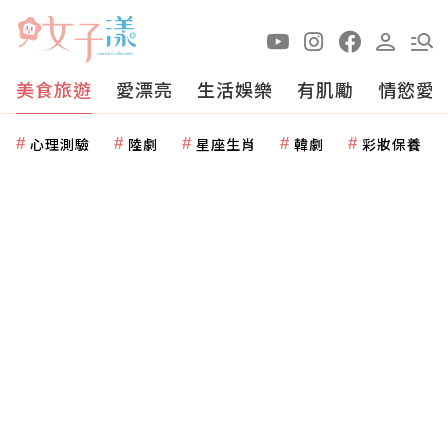
美食旅遊
愛漂亮
生活娛樂
有肌勵
情慾愛
心理測驗
陸劇
星座生肖
韓劇
彩妝保養