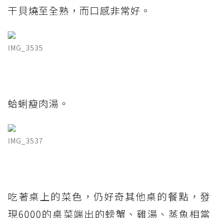
干貝燒至全熟，而口感非常好。
IMG_3535
蛤蜊瘦肉湯。
IMG_3537
吃著桌上的菜色，仍好奇其他桌的餐點，發
現6000的桌菜端出的螃蟹、雞湯、蒸魚相當