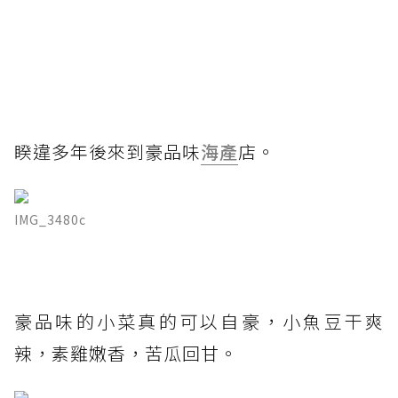
睽違多年後來到豪品味
海產
店。
IMG_3480c
豪品味的小菜真的可以自豪，小魚豆干爽
辣，素雞嫩香，苦瓜回甘。