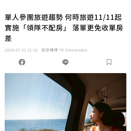
U 利點數 1 點 = NTD 1 元。
單人參團旅遊趨勢 何時旅遊11/11起
實施「領隊不配房」 落單更免收單房
確認送出
差
我已詳閱贊助說明，且同意站方的使用條款。
2026-07-31 21:02
旅奇傳媒 TR Omnimedia
您當前剩餘 U 利點數：
0
點；前往
購買點數