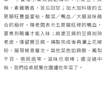
辣，素雞嫩香，苦瓜回甘；加大加料版的五
更腸旺豐盛富裕，酸菜／鴨血／大腸滋味融
合的極好，陳老闆表示五更腸旺裡的鴨血，
要煮到略癟才能入味；麻婆豆腐的豆腐削除
老皮，僅留嫩豆腐，燒製完成後再灑上花椒
粉，展現辣意層次。其他菜色如蹄膀、鳳梨
干貝、
佛跳牆
等，滋味也很棒；還沒過中
秋，我們這桌感覺在圍爐吃年菜了。