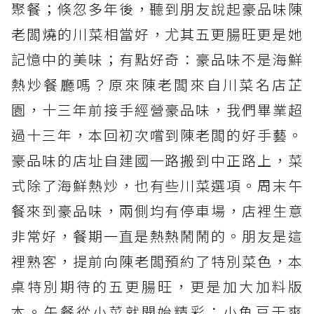
聚餐；倏忽多年後，聽到朋友說起豪品味陳
老闆燒的川菜相當好，尤其五更腸旺更是她
記憶中的美味；有點好奇：豪品味不是海鮮
熱炒餐廳嗎？原來陳老闆來自川菜名店芷
園，十三年前接手經營豪品味，我們畢業超
過十三年，本回初次嚐到陳老闆的好手藝。
豪品味的店址自建國一路搬到中正路上，菜
式除了海鮮熱炒，也有些川菜選項。周末午
餐來到豪品味，兩側均有停車場，店裡生意
非常好，餐期一直是熱熱鬧鬧的。朋友是這
裡熟客，提前向陳老闆預約了特別菜色，本
桌特別期待的五更腸旺，更是加大加料版
本。午餐從小菜就開始精彩：小魚豆干爽