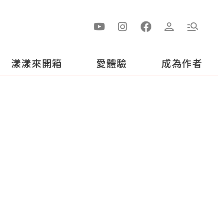
漾漾來開箱
愛體驗
成為作者