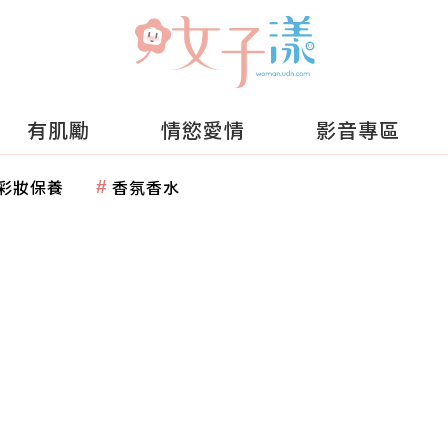
有肌勵
情慾愛情
影音專區
彩妝保養
香氛香水