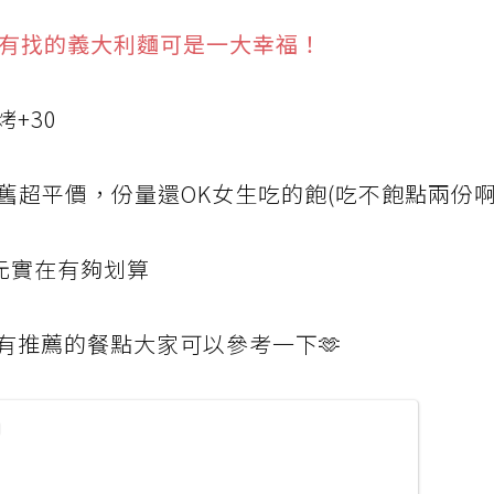
元有找的義大利麵可是一大幸福！
+30
舊超平價，份量還OK女生吃的飽(吃不飽點兩份啊
元實在有夠划算
有推薦的餐點大家可以參考一下🫶