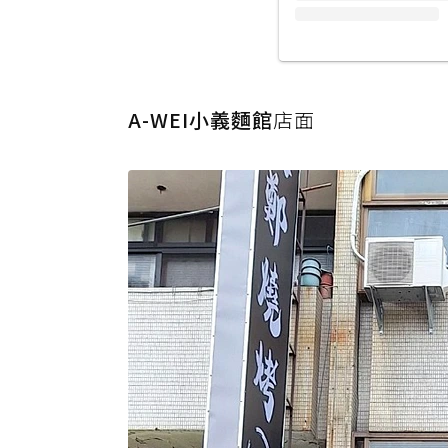
A-WEI小義麵館
店面