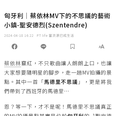
匈牙利｜蔡依林MV下的不思議的藝術
小鎮-聖安德烈(Szentendre)
2024-04-18 16:22
PT life 當流浪已成生活
蔡依林
竄紅，不只歌曲讓人朗朗上口，也讓
大家想要隨明星的腳步，走一趟MV拍攝的景
點。其中一首「
馬德里不思議
」，更是將我
們帶到了西班牙的馬德里…
恩？等一下，才不是呢！馬德里不思議真正
的MV拍攝景點其實是位於
匈牙利
的〝聖安德