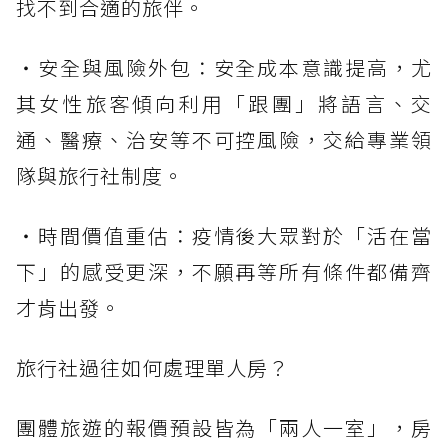
找不到合適的旅伴。
・安全與風險外包：安全成本意識提高，尤
其女性旅客傾向利用「跟團」將語言、交
通、醫療、治安等不可控風險，交給專業領
隊與旅行社制度。
・時間價值重估：疫情後大眾對於「活在當
下」的感受更深，不願再等所有條件都備齊
才肯出發。
旅行社過往如何處理單人房？
團體旅遊的報價預設皆為「兩人一室」，房