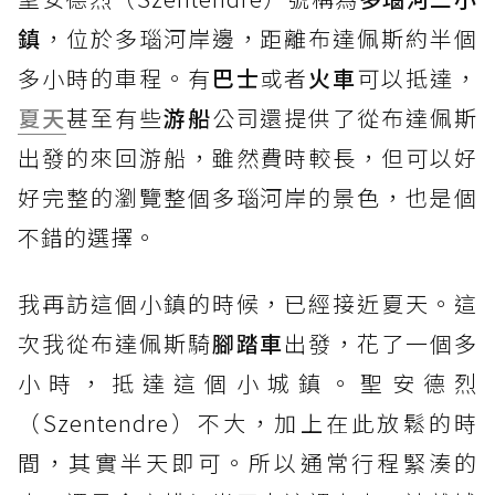
鎮
，位於多瑙河岸邊，距離布達佩斯約半個
多小時的車程。有
巴士
或者
火車
可以抵達，
夏天
甚至有些
游船
公司還提供了從布達佩斯
出發的來回游船，雖然費時較長，但可以好
好完整的瀏覽整個多瑙河岸的景色，也是個
不錯的選擇。
我再訪這個小鎮的時候，已經接近夏天。這
次我從布達佩斯騎
腳踏車
出發，花了一個多
小時，抵達這個小城鎮。聖安德烈
（Szentendre）不大，加上在此放鬆的時
間，其實半天即可。所以通常行程緊湊的