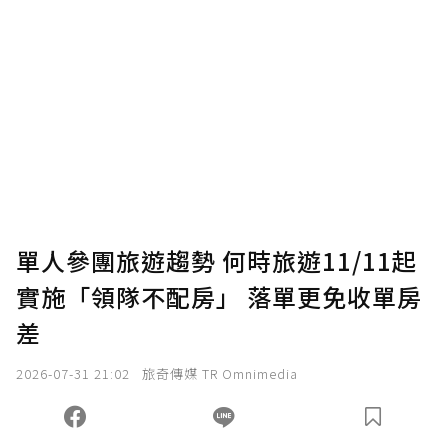
贊助說明
為了鼓勵作者持續創作更好的內容，會員可以
使用「贊助」功能實質回饋給喜愛的作者。可
將您認為適合的點數贈送給作者，一旦使用贊
助點數即不得撤銷，單筆贊助最低點數為30
點，最高點數沒有上限。
U 利點數 1 點 = NTD 1 元。
單人參團旅遊趨勢 何時旅遊11/11起
實施「領隊不配房」 落單更免收單房
確認送出
差
我已詳閱贊助說明，且同意站方的使用條款。
2026-07-31 21:02
旅奇傳媒 TR Omnimedia
您當前剩餘 U 利點數：
0
點；前往
購買點數