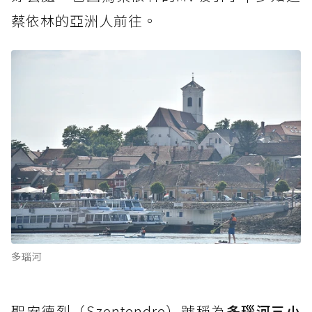
蔡依林的亞洲人前往。
多瑙河
聖安德烈（Szentendre）號稱為
多瑙河三小