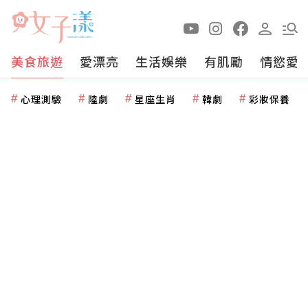
美食旅遊
愛漂亮
生活娛樂
有肌勵
情慾愛
心理測驗
陸劇
星座生肖
韓劇
彩妝保養