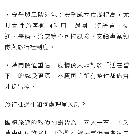
・安全與風險外包：安全成本意識提高，尤
其女性旅客傾向利用「跟團」將語言、交
通、醫療、治安等不可控風險，交給專業領
隊與旅行社制度。
・時間價值重估：疫情後大眾對於「活在當
下」的感受更深，不願再等所有條件都備齊
才肯出發。
旅行社過往如何處理單人房？
團體旅遊的報價預設皆為「兩人一室」，房
費由兩位旅客共同分攤。 過去當消費者獨自