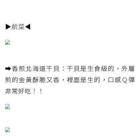
▶前菜◀
➡️香煎北海道干貝：干貝是生食級的，外層
煎的金黃酥脆又香，裡面是生的，口感Ｑ彈
非常好吃！！