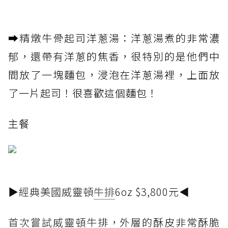
➡️精燉牛骨起司洋蔥湯：洋蔥湯煮的非常濃
郁，還帶有洋蔥的焦香，很特別的是他們中
間放了一塊麵包，浸泡在洋蔥湯裡，上面放
了一片起司！很喜歡這個麵包！
主餐
▶經典美國威靈頓
牛排
6oz $3,800元◀
首次嘗試威靈頓牛排，外層的酥皮非常酥脆