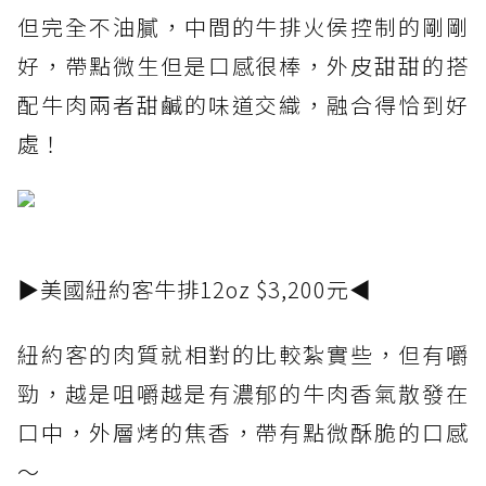
但完全不油膩，中間的牛排火侯控制的剛剛
好，帶點微生但是口感很棒，外皮甜甜的搭
配牛肉兩者甜鹹的味道交織，融合得恰到好
處！
▶美國紐約客牛排12oz $3,200元◀
紐約客的肉質就相對的比較紮實些，但有嚼
勁，越是咀嚼越是有濃郁的牛肉香氣散發在
口中，外層烤的焦香，帶有點微酥脆的口感
～