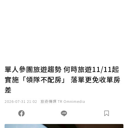
為了鼓勵作者持續創作更好的內容，會員可以
使用「贊助」功能實質回饋給喜愛的作者。可
將您認為適合的點數贈送給作者，一旦使用贊
助點數即不得撤銷，單筆贊助最低點數為30
點，最高點數沒有上限。
U 利點數 1 點 = NTD 1 元。
單人參團旅遊趨勢 何時旅遊11/11起
實施「領隊不配房」 落單更免收單房
確認送出
差
我已詳閱贊助說明，且同意站方的使用條款。
2026-07-31 21:02
旅奇傳媒 TR Omnimedia
您當前剩餘 U 利點數：
0
點；前往
購買點數