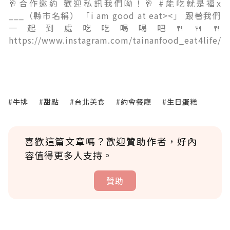
🥂合作邀約 歡迎私訊我們呦！🥂 #能吃就是福x
___（縣市名稱） 「i am good at eat><」 跟著我們
一起到處吃吃喝喝吧🍴🍴🍴
https://www.instagram.com/tainanfood_eat4life/
#牛排
#甜點
#台北美食
#約會餐廳
#生日蛋糕
喜歡這篇文章嗎？歡迎贊助作者，好內
容值得更多人支持。
贊助
贊助說明