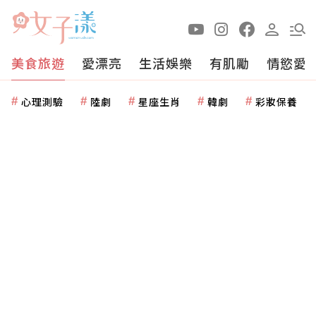
美食旅遊
愛漂亮
生活娛樂
有肌勵
情慾愛
心理測驗
陸劇
星座生肖
韓劇
彩妝保養