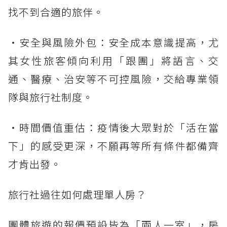
找不到合適的旅伴。
・安全與風險外包：安全成本意識提高，尤
其女性旅客傾向利用「跟團」將語言、交
通、醫療、治安等不可控風險，交給專業領
隊與旅行社制度。
・時間價值重估：疫情後大眾對於「活在當
下」的感受更深，不願再等所有條件都備齊
才肯出發。
旅行社過往如何處理單人房？
團體旅遊的報價預設皆為「兩人一室」，房