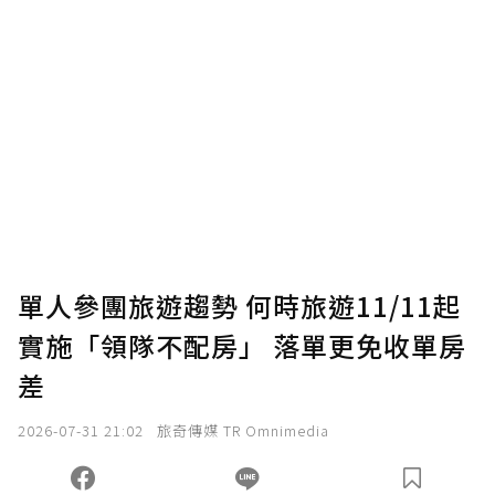
贊助說明
為了鼓勵作者持續創作更好的內容，會員可以
使用「贊助」功能實質回饋給喜愛的作者。可
將您認為適合的點數贈送給作者，一旦使用贊
助點數即不得撤銷，單筆贊助最低點數為30
點，最高點數沒有上限。
U 利點數 1 點 = NTD 1 元。
單人參團旅遊趨勢 何時旅遊11/11起
實施「領隊不配房」 落單更免收單房
確認送出
差
我已詳閱贊助說明，且同意站方的使用條款。
2026-07-31 21:02
旅奇傳媒 TR Omnimedia
您當前剩餘 U 利點數：
0
點；前往
購買點數