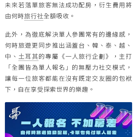
未來若落單旅客無法成功配房，衍生費用將
由何時
旅行社
全額吸收。
此外，為徹底解決單人參團常有的邊緣感，
何時旅遊更同步推出涵蓋台、韓、泰、越、
中、
土耳其
的專屬《一人旅行企劃》，主打
「全團皆為單人報名」的無壓力社交模式，
讓每一位旅客都能在沒有既定交友圈的包袱
下，自在享受探索世界的樂趣。