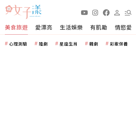
美食旅遊
愛漂亮
生活娛樂
有肌勵
情慾愛
心理測驗
陸劇
星座生肖
韓劇
彩妝保養