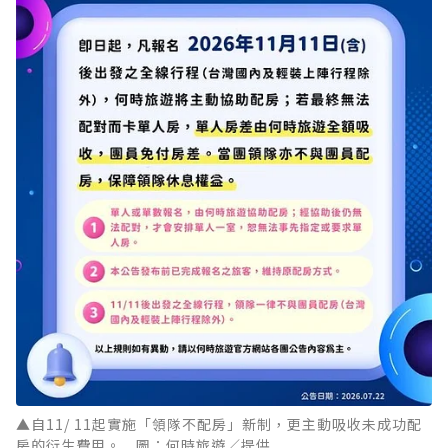
▲自11/ 11起實施「領隊不配房」新制，更主動吸收未成功配
房的衍生費用。 圖：何時旅遊／提供