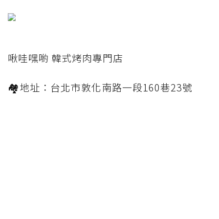
啾哇嘿喲 韓式烤肉專門店
🏘地址：台北市敦化南路一段160巷23號