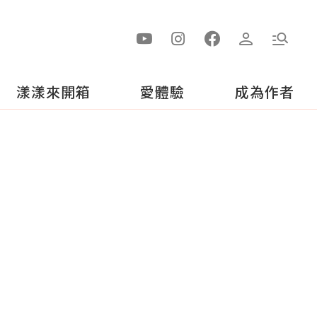
漾漾來開箱
愛體驗
成為作者