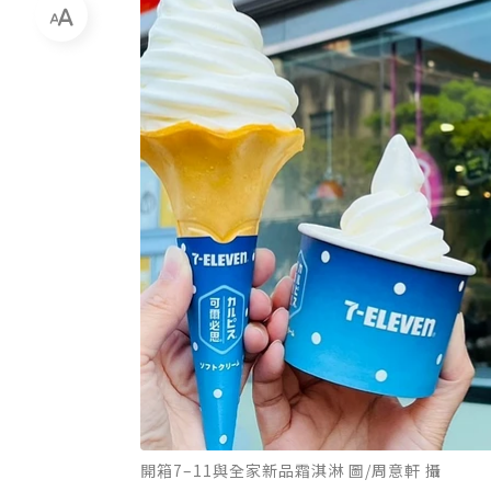
開箱7–11與全家新品霜淇淋 圖/周意軒 攝