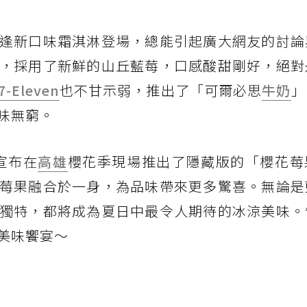
逢新口味霜淇淋登場，總能引起廣大網友的討論
，採用了新鮮的山丘藍莓，口感酸甜剛好，絕對
7-Eleven
也不甘示弱，推出了「可爾必思
牛奶
」
味無窮。
方宣布在
高雄
櫻花季現場推出了隱藏版的「櫻花莓
莓果融合於一身，為品味帶來更多驚喜。無論是
獨特，都將成為夏日中最令人期待的冰涼美味。
美味饗宴～