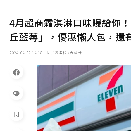
4月超商霜淇淋口味曝給你！7
丘藍莓」，優惠懶人包，還
2024-04-02 14:18
女子漾編輯 /周意軒