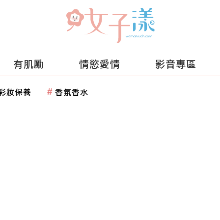
有肌勵
情慾愛情
影音專區
彩妝保養
香氛香水