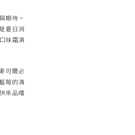
與期待。
是夏日消
口味霜淇
果可爾必
藍莓的清
快來品嚐