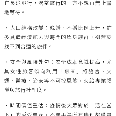
宜長途飛行，渴望旅行的一方不想再無止盡
地等待。
・人口結構改變：晚婚、不婚比例上升，許
多具備經濟能力與時間的單身族群，卻苦於
找不到合適的旅伴。
・安全與風險外包：安全成本意識提高，尤
其女性旅客傾向利用「跟團」將語言、交
通、醫療、治安等不可控風險，交給專業領
隊與旅行社制度。
・時間價值重估：疫情後大眾對於「活在當
下」的感受更深，不願再等所有條件都備齊