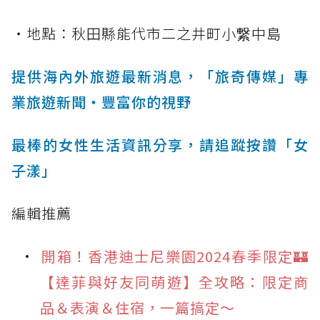
・地點：秋田縣能代市二之井町小繋中島
提供海內外旅遊最新消息，「旅奇傳媒」專
業旅遊新聞‧豐富你的視野
最棒的女性生活資訊分享，請追蹤按讚「女
子漾」
編輯推薦
開箱！香港迪士尼樂園2024春季限定🏰
【達菲與好友同萌遊】全攻略：限定商
品＆表演＆住宿，一篇搞定～