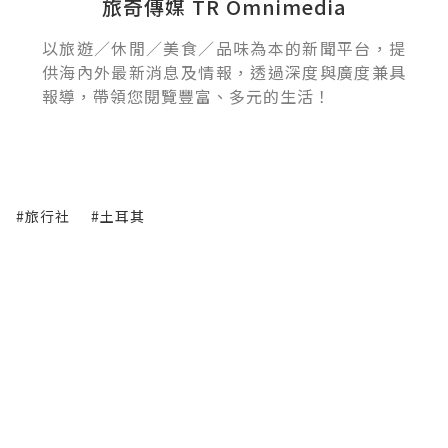
旅奇傳媒 TR Omnimedia
以旅遊／休閒／美食／品味為本的新聞平台，提
供海內外最新消息及情報，透過深度與廣度兼具
報導，帶領您閱覽豐富、多元的生活！
#旅行社
#土耳其