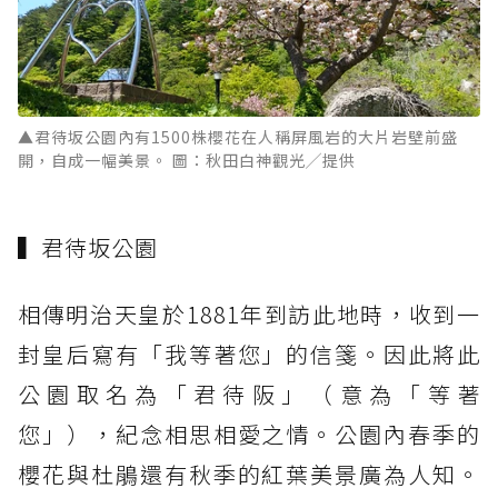
▲君待坂公園內有1500株櫻花在人稱屏風岩的大片岩壁前盛
開，自成一幅美景。 圖：秋田白神觀光╱提供
▍君待坂公園
相傳明治天皇於1881年到訪此地時，收到一
封皇后寫有「我等著您」的信箋。因此將此
公園取名為「君待阪」（意為「等著
您」），紀念相思相愛之情。公園內春季的
櫻花與杜鵑還有秋季的紅葉美景廣為人知。