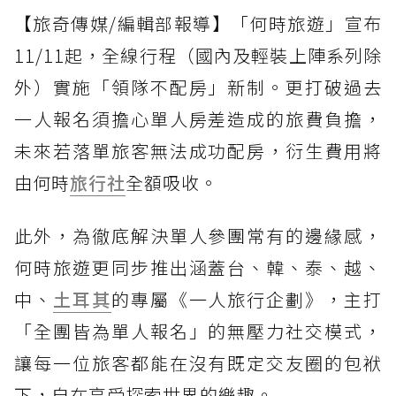
【旅奇傳媒/編輯部報導】「何時旅遊」宣布
11/11起，全線行程（國內及輕裝上陣系列除
外）實施「領隊不配房」新制。更打破過去
一人報名須擔心單人房差造成的旅費負擔，
未來若落單旅客無法成功配房，衍生費用將
由何時
旅行社
全額吸收。
此外，為徹底解決單人參團常有的邊緣感，
何時旅遊更同步推出涵蓋台、韓、泰、越、
中、
土耳其
的專屬《一人旅行企劃》，主打
「全團皆為單人報名」的無壓力社交模式，
讓每一位旅客都能在沒有既定交友圈的包袱
下，自在享受探索世界的樂趣。