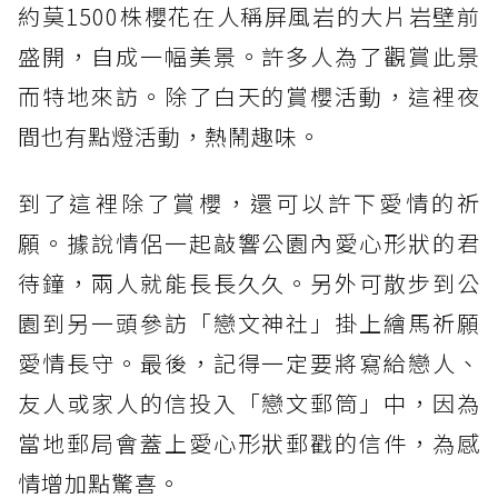
約莫1500株櫻花在人稱屏風岩的大片岩壁前
盛開，自成一幅美景。許多人為了觀賞此景
而特地來訪。除了白天的賞櫻活動，這裡夜
間也有點燈活動，熱鬧趣味。
到了這裡除了賞櫻，還可以許下愛情的祈
願。據說情侶一起敲響公園內愛心形狀的君
待鐘，兩人就能長長久久。另外可散步到公
園到另一頭參訪「戀文神社」掛上繪馬祈願
愛情長守。最後，記得一定要將寫給戀人、
友人或家人的信投入「戀文郵筒」中，因為
當地郵局會蓋上愛心形狀郵戳的信件，為感
情增加點驚喜。