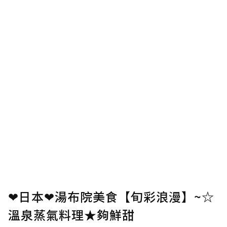
❤日本❤湯布院美食【旬彩浪漫】~☆
溫泉蒸氣料理★夠鮮甜