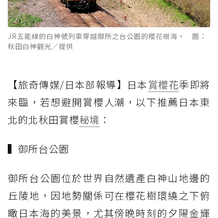
JR五能線的白神號列車穿越御所之台公園的櫻花樹海。 圖：
秋田白神觀光／提供
【旅奇傳媒/日本部報導】日本
賞櫻花
季即將
來臨，若想避開賞櫻人潮，以下推薦日本東
北的北秋田賞櫻
秘境
：
▍御所台公園
御所台公園位於世界自然遺產白神山地邊的
丘陵地，因地勢關係可在櫻花樹環繞之下俯
瞰日本海的美景，尤其傍晚時刻的夕陽金輝