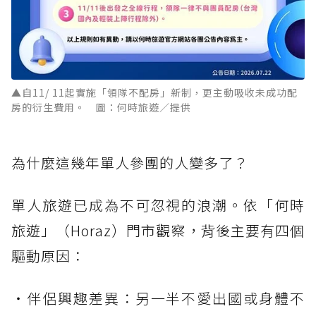
▲自11/ 11起實施「領隊不配房」新制，更主動吸收未成功配
房的衍生費用。 圖：何時旅遊／提供
為什麼這幾年單人參團的人變多了？
單人旅遊已成為不可忽視的浪潮。依「何時
旅遊」（Horaz）門市觀察，背後主要有四個
驅動原因：
・伴侶興趣差異：另一半不愛出國或身體不