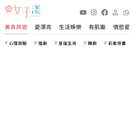
美食旅遊
愛漂亮
生活娛樂
有肌勵
情慾愛
心理測驗
陸劇
星座生肖
韓劇
彩妝保養