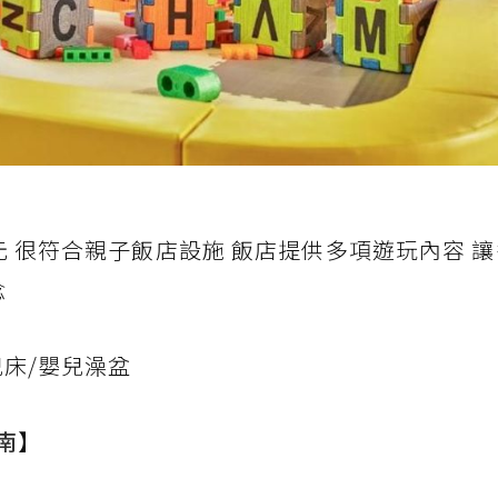
設備多元 很符合親子飯店設施 飯店提供多項遊玩內容 
念
兒床/嬰兒澡盆
南
】