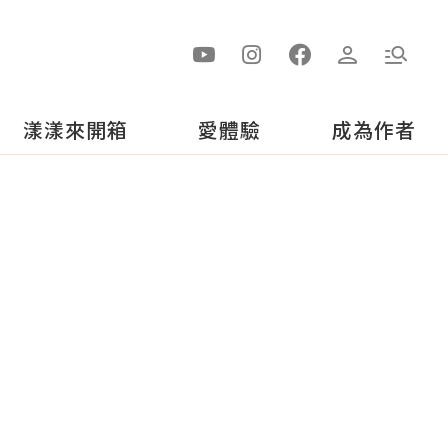
漾漾來開箱
愛體驗
成為作者