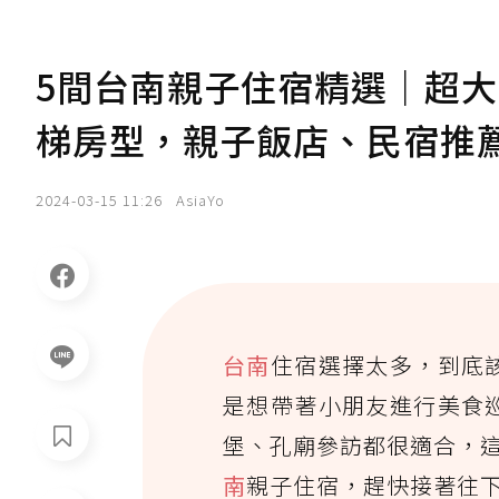
5間台南親子住宿精選｜超
梯房型，親子飯店、民宿推
2024-03-15 11:26
AsiaYo
台南
住宿選擇太多，到底
是想帶著小朋友進行美食
堡、孔廟參訪都很適合，這次
南
親子住宿，趕快接著往