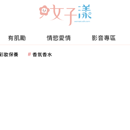
有肌勵
情慾愛情
影音專區
彩妝保養
香氛香水