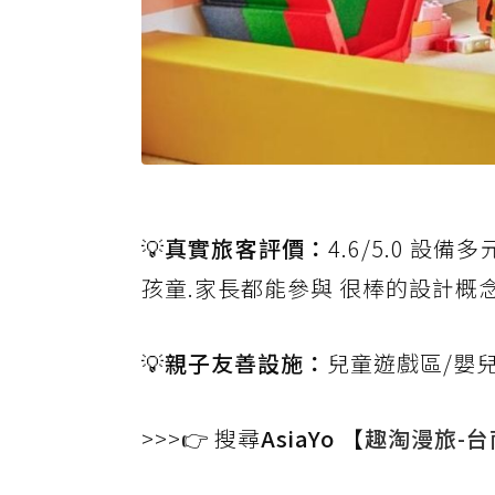
💡真實旅客評價：
4.6/5.0 
孩童.家長都能參與 很棒的設計概
💡親子友善設施：
兒童遊戲區/嬰
>>>👉 搜尋
AsiaYo 【
趣淘漫旅-台