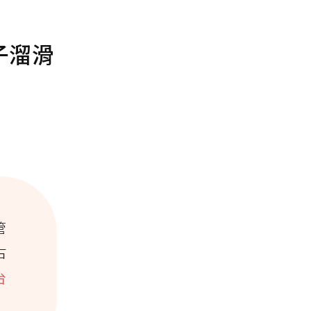
子溜滑
管
古
台