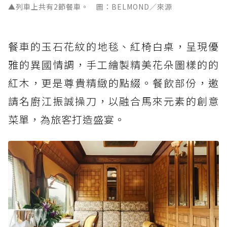
▲列車上共有2節餐車。 圖：BELMOND／來源
餐車的玉石花紋的地毯、紅椅白桌，呈現優
雅的異國情調，手工繪製精美花朵圖樣的的
紅木，更是尊貴精緻的點綴。餐飲部份，邀
請名廚江振誠操刀，以融合馬來元素的創意
菜單，為旅客打造盛宴。