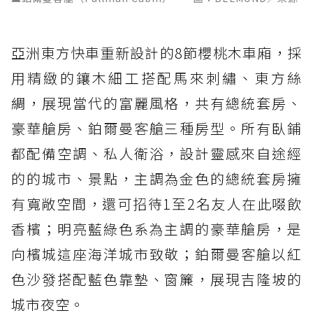
亞洲東方快車重新設計的8節櫻桃木車廂，採
用精緻的鑲木細工搭配馬來刺繡、東方絲
綢，展現當代的富麗風格，共有總統套房、
豪華艙房、鉑爾曼客艙三種房型。所有臥鋪
都配備空調、私人衛浴，設計靈感來自途經
的的城市、景點，主調為金色的總統套房擁
有寬敞空間，還可招待1至2名友人在此啜飲
香檳；明亮藍綠色系為主調的豪華艙房，是
向檳城這座海洋城市致敬；鉑爾曼客艙以紅
色沙發搭配藍色靠墊、窗簾，展現吉隆坡的
城市夜空。