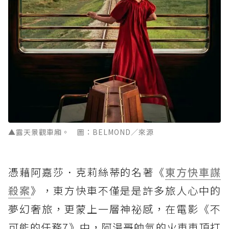
▲露天景觀車廂。 圖：BELMOND／來源
憑藉阿嘉莎．克莉絲蒂的名著《
東方快車謀
殺案
》，東方快車不僅是是許多旅人心中的
夢幻奢旅，更蒙上一層神祕感，在電影《不
可能的任務7》中，阿湯哥帥氣的火車車頂打