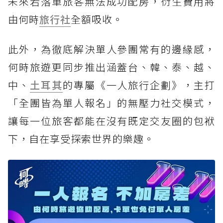
未來若落單旅客無法成功配房，衍生費用將
由何時
旅行社
全額吸收。
此外，為徹底解決單人參團常有的邊緣感，
何時旅遊更同步推出涵蓋台、韓、泰、越、
中、
土耳其
的專屬《一人旅行企劃》，主打
「全團皆為單人報名」的無壓力社交模式，
讓每一位旅客都能在沒有既定交友圈的包袱
下，自在享受探索世界的樂趣。