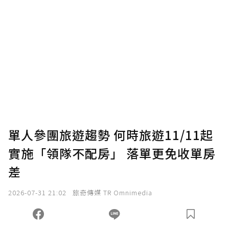
單人參團旅遊趨勢 何時旅遊11/11起
實施「領隊不配房」 落單更免收單房
差
2026-07-31 21:02
旅奇傳媒 TR Omnimedia