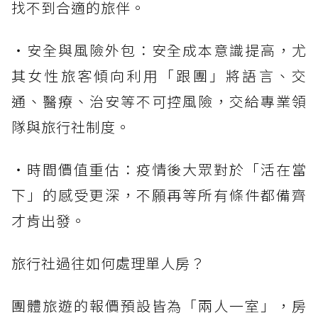
找不到合適的旅伴。
・安全與風險外包：安全成本意識提高，尤
其女性旅客傾向利用「跟團」將語言、交
通、醫療、治安等不可控風險，交給專業領
隊與旅行社制度。
・時間價值重估：疫情後大眾對於「活在當
下」的感受更深，不願再等所有條件都備齊
才肯出發。
旅行社過往如何處理單人房？
團體旅遊的報價預設皆為「兩人一室」，房