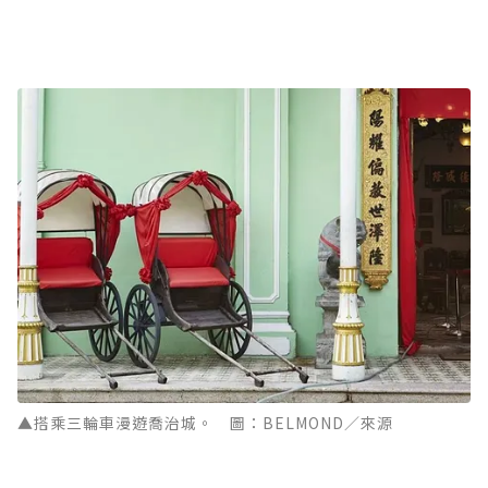
▲搭乘三輪車漫遊喬治城。 圖：BELMOND／來源