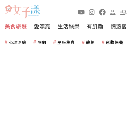
美食旅遊
愛漂亮
生活娛樂
有肌勵
情慾愛
心理測驗
陸劇
星座生肖
韓劇
彩妝保養