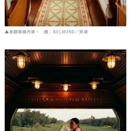
▲景觀車廂內景。 圖：BELMOND／來源