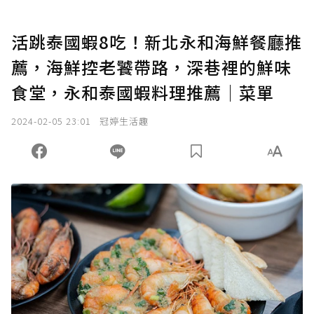
活跳泰國蝦8吃！新北永和海鮮餐廳推
薦，海鮮控老饕帶路，深巷裡的鮮味
食堂，永和泰國蝦料理推薦│菜單
2024-02-05 23:01
冠婷生活趣