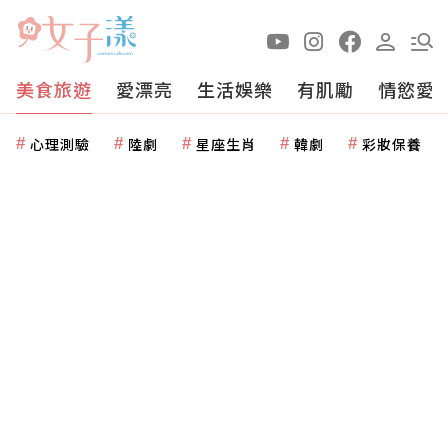
美食旅遊
愛漂亮
生活娛樂
有肌勵
情慾愛
心理測驗
陸劇
星座生肖
韓劇
彩妝保養