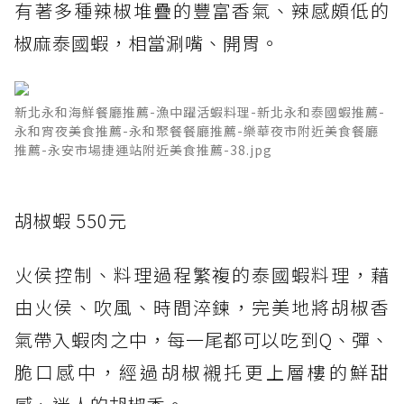
有著多種辣椒堆疊的豐富香氣、辣感頗低的
椒麻泰國蝦，相當涮嘴、開胃。
新北永和海鮮餐廳推薦-漁中躍活蝦料理-新北永和泰國蝦推薦-
永和宵夜美食推薦-永和聚餐餐廳推薦-樂華夜市附近美食餐廳
推薦-永安市場捷運站附近美食推薦-38.jpg
胡椒蝦 550元
火侯控制、料理過程繁複的泰國蝦料理，藉
由火侯、吹風、時間淬鍊，完美地將胡椒香
氣帶入蝦肉之中，每一尾都可以吃到Q、彈、
脆口感中，經過胡椒襯托更上層樓的鮮甜