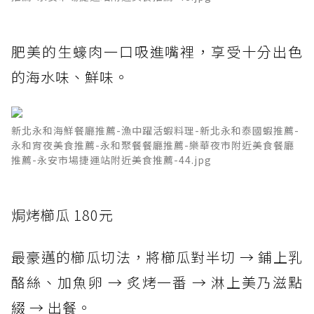
肥美的生蠔肉一口吸進嘴裡，享受十分出色
的海水味、鮮味。
新北永和海鮮餐廳推薦-漁中躍活蝦料理-新北永和泰國蝦推薦-
永和宵夜美食推薦-永和聚餐餐廳推薦-樂華夜市附近美食餐廳
推薦-永安市場捷運站附近美食推薦-44.jpg
焗烤櫛瓜 180元
最豪邁的櫛瓜切法，將櫛瓜對半切 → 鋪上乳
酪絲、加魚卵 → 炙烤一番 → 淋上美乃滋點
綴 → 出餐。