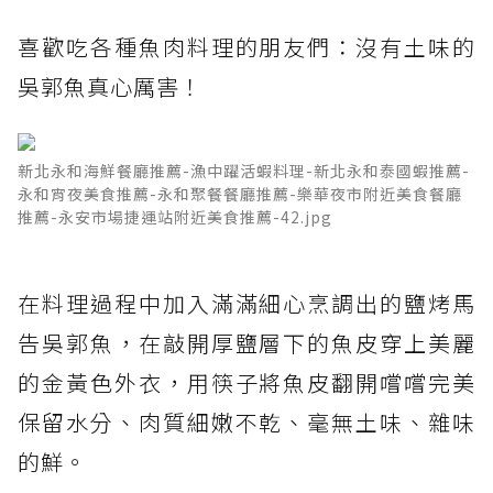
喜歡吃各種魚肉料理的朋友們：沒有土味的
吳郭魚真心厲害！
新北永和海鮮餐廳推薦-漁中躍活蝦料理-新北永和泰國蝦推薦-
永和宵夜美食推薦-永和聚餐餐廳推薦-樂華夜市附近美食餐廳
推薦-永安市場捷運站附近美食推薦-42.jpg
在料理過程中加入滿滿細心烹調出的鹽烤馬
告吳郭魚，在敲開厚鹽層下的魚皮穿上美麗
的金黃色外衣，用筷子將魚皮翻開嚐嚐完美
保留水分、肉質細嫩不乾、毫無土味、雜味
的鮮。