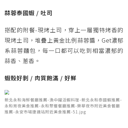
蒜蓉泰國蝦 / 吐司
搭配的附餐-現烤土司，穿上一層獨特烤香的
現烤土司，堆疊上黃金比例蒜蓉醬，Get濃郁
系蒜蓉麵包，每一口都可以吃到相當濃郁的
蒜香、蔥香。
蝦殼好剝 / 肉質飽滿 / 好鮮
新北永和海鮮餐廳推薦-漁中躍活蝦料理-新北永和泰國蝦推薦-
永和宵夜美食推薦-永和聚餐餐廳推薦-樂華夜市附近美食餐廳
推薦-永安市場捷運站附近美食推薦-51.jpg