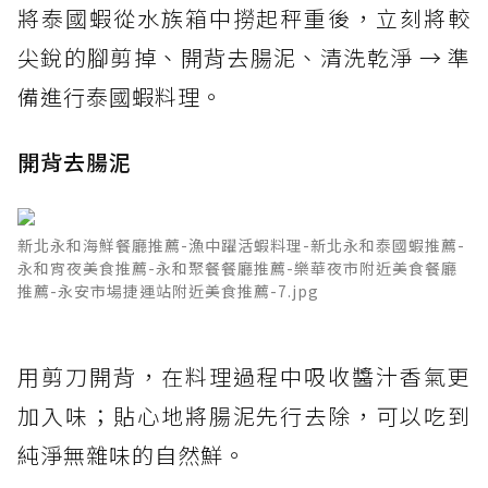
將泰國蝦從水族箱中撈起秤重後，立刻將較
尖銳的腳剪掉、開背去腸泥、清洗乾淨 → 準
備進行泰國蝦料理。
開背去腸泥
新北永和海鮮餐廳推薦-漁中躍活蝦料理-新北永和泰國蝦推薦-
永和宵夜美食推薦-永和聚餐餐廳推薦-樂華夜市附近美食餐廳
推薦-永安市場捷運站附近美食推薦-7.jpg
用剪刀開背，在料理過程中吸收醬汁香氣更
加入味；貼心地將腸泥先行去除，可以吃到
純淨無雜味的自然鮮。