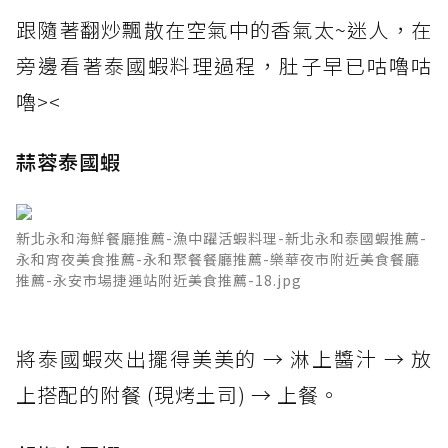
跟隨著翻炒飄散在空氣中的香氣太~迷人，在
旁邊看著泰國蝦料理過程，肚子早已咕嚕咕
嚕><
蒜蓉泰國蝦
新北永和海鮮餐廳推薦-漁中躍活蝦料理-新北永和泰國蝦推薦-
永和宵夜美食推薦-永和聚餐餐廳推薦-樂華夜市附近美食餐廳
推薦-永安市場捷運站附近美食推薦-18.jpg
將泰國蝦夾出擺得美美的 → 淋上醬汁 → 放
上搭配的附餐 (現烤土司) → 上餐。