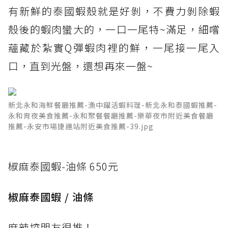
有新鮮的泰國蝦殼就是好剝，不費力剝除蝦
殼後的蝦肉蠻大的，一口一尾特~滿足，細嚐
蘊藏於紮實Q彈蝦肉裡的鮮，一尾接一尾入
口，直到光盤，還想再來一盤~
新北永和海鮮餐廳推薦-漁中躍活蝦料理-新北永和泰國蝦推薦-
永和宵夜美食推薦-永和聚餐餐廳推薦-樂華夜市附近美食餐廳
推薦-永安市場捷運站附近美食推薦-39.jpg
椒麻泰國蝦-油條 650元
椒麻泰國蝦 / 油條
麻辣控朋友很推！