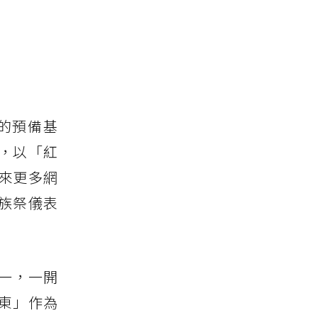
的預備基
，以「紅
帶來更多網
族祭儀表
一，一開
台東」作為