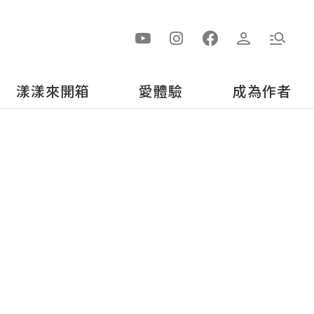
漾漾來開箱
愛體驗
成為作者