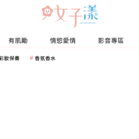
有肌勵
情慾愛情
影音專區
彩妝保養
香氛香水