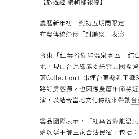
【旅遊經 編輯部報導】
農曆新年初一到初五期間限定
布農傳統祭儀「封鋤祭」表演
台東「紅葉谷綠能溫泉園區」結
地，現由台泥綠能委託雲品國際營
葉Collection」串連台東縣
路訂房客源。也因應農曆年節將近
演，以結合當地文化傳統來帶動
台
雲品國際表示，「紅葉谷綠能溫泉
始以延平鄉三家合法民宿，包括：「比