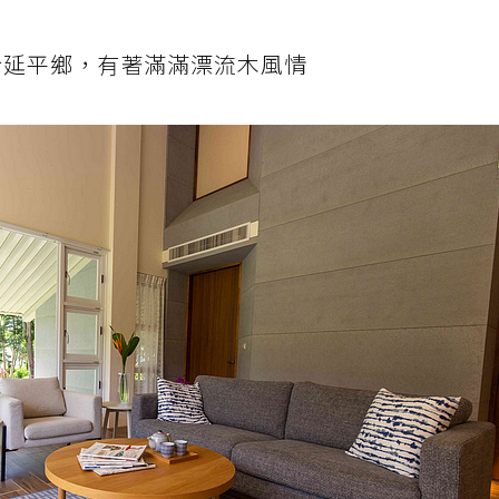
麓，位於延平鄉，有著滿滿漂流木風情