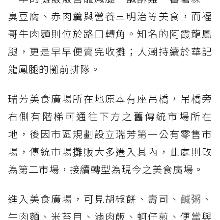
臭豆腐、赤肉羹與營養三明治等美食，而福
哥牛肉麵則位於路口轉角。知名的阿霞龍鳳
腿，更是早早便賣完收攤；人潮持續於華記
龍鳳腿的攤前排隊。
瑞芳美食廣場所在地原本有座吊橋，吊橋旁
右側有階梯可通往下方之舊傳統市場所在
地，後因市區規劃設立瑞芳第一公有零售市
場，傳統市場攤販大多遷入其內，此處則改
為第二市場，接續轉型為現今之美食廣場。
進入美食廣場，可見胡椒餅、壽司、
鹹粥
、
牛肉麵、米苔目、滷肉飯、蚵仔煎、便當與