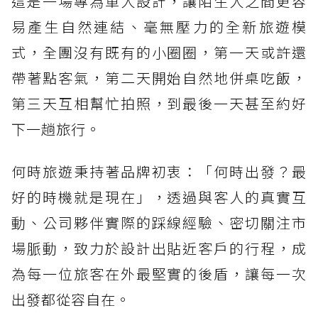
這是一場專為單人設計，讓陌生人之間更容
易產生自然連結、毫無壓力的全新旅遊模
式，全團沒有既有的小圈圈，第一天或許還
帶著點客氣，第二天開始自然地併桌吃飯，
第三天互相幫忙拍照，到最後一天甚至約好
下一趟旅行。
何時旅遊秉持著品牌初衷：「何時出發？最
好的時機就是現在」，透過與客人的真實互
動、公司夥伴實際的踩線經驗、密切關注市
場脈動，致力於設計出貼近客戶的行程，成
為每一位旅客在外最堅實的後盾，讓每一次
出發都從容自在。