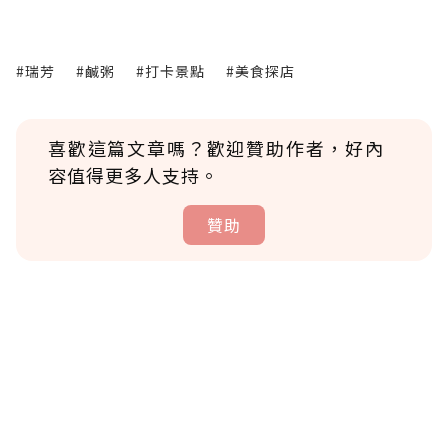
#瑞芳
#鹹粥
#打卡景點
#美食探店
喜歡這篇文章嗎？歡迎贊助作者，好內
容值得更多人支持。
贊助
贊助說明
為了鼓勵作者持續創作更好的內容，會員可以
使用「贊助」功能實質回饋給喜愛的作者。可
將您認為適合的點數贈送給作者，一旦使用贊