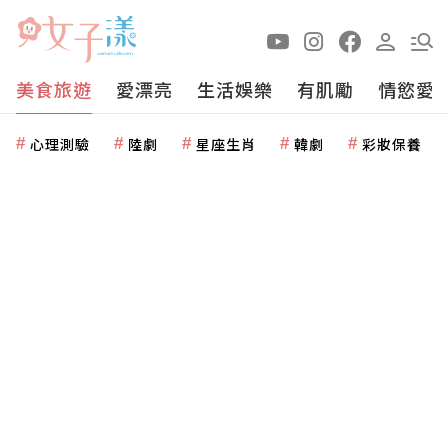
美食旅遊
愛漂亮
生活娛樂
有肌勵
情慾愛
心理測驗
陸劇
星座生肖
韓劇
彩妝保養