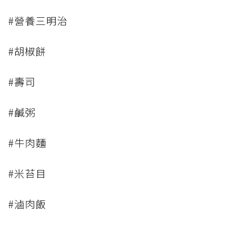
#營養三明治
#胡椒餅
#壽司
#鹹粥
#牛肉麵
#米苔目
#滷肉飯