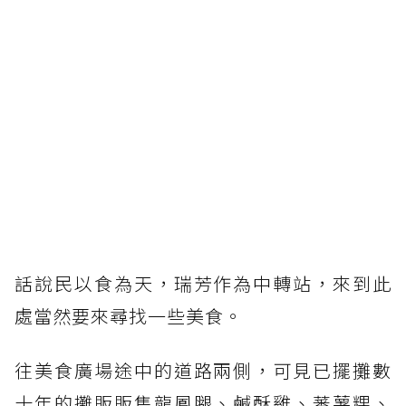
話說民以食為天，瑞芳作為中轉站，來到此
處當然要來尋找一些美食。
往美食廣場途中的道路兩側，可見已擺攤數
十年的攤販販售龍鳳腿、鹹酥雞、蕃薯粿、