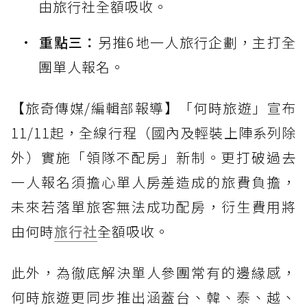
由旅行社全額吸收。
重點三：
另推6地一人旅行企劃，主打全
團單人報名。
【旅奇傳媒/編輯部報導】「何時旅遊」宣布
11/11起，全線行程（國內及輕裝上陣系列除
外）實施「領隊不配房」新制。更打破過去
一人報名須擔心單人房差造成的旅費負擔，
未來若落單旅客無法成功配房，衍生費用將
由何時
旅行社
全額吸收。
此外，為徹底解決單人參團常有的邊緣感，
何時旅遊更同步推出涵蓋台、韓、泰、越、