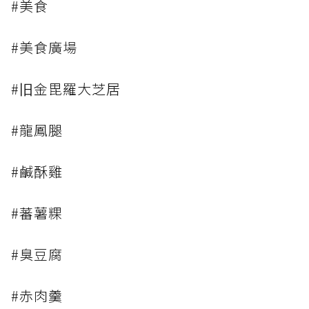
#美食
#美食廣場
#旧金毘羅大芝居
#龍鳳腿
#鹹酥雞
#蕃薯粿
#臭豆腐
#赤肉羹