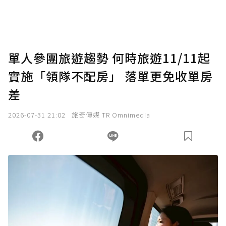
助點數即不得撤銷，單筆贊助最低點數為30
點，最高點數沒有上限。
U 利點數 1 點 = NTD 1 元。
單人參團旅遊趨勢 何時旅遊11/11起
實施「領隊不配房」 落單更免收單房
確認送出
差
我已詳閱贊助說明，且同意站方的使用條款。
2026-07-31 21:02
旅奇傳媒 TR Omnimedia
您當前剩餘 U 利點數：
0
點；前往
購買點數