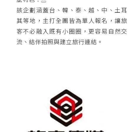
該企劃涵蓋台、韓、泰、越、中、土耳
其等地，主打全團皆為單人報名，讓旅
客不必融入既有小圈圈，更容易自然交
流、結伴拍照與建立旅行連結。