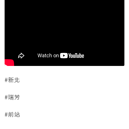
#新北
#瑞芳
#前站