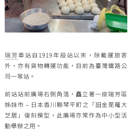
瑞芳
車站自1919年設站以來，除載運旅客
外，亦有貨物轉運功能，目前為臺灣鐵路公
司一等站。
前站站前廣場右側角落，矗立著一座瑞芳區
姊妹市 – 日本香川縣琴平町之「旧金毘羅大
芝居」復刻模型，此廣場亦常作為中小型活
動舉辦之用。