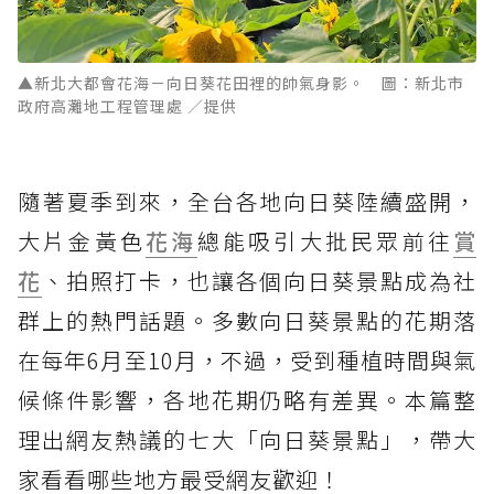
▲新北大都會花海－向日葵花田裡的帥氣身影。 圖：新北市
政府高灘地工程管理處 ／提供
隨著夏季到來，全台各地向日葵陸續盛開，
大片金黃色
花海
總能吸引大批民眾前往
賞
花
、拍照打卡，也讓各個向日葵景點成為社
群上的熱門話題。多數向日葵景點的花期落
在每年6月至10月，不過，受到種植時間與氣
候條件影響，各地花期仍略有差異。本篇整
理出網友熱議的七大「向日葵景點」，帶大
家看看哪些地方最受網友歡迎！