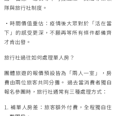
隊與旅行社制度。
・時間價值重估：疫情後大眾對於「活在當
下」的感受更深，不願再等所有條件都備齊
才肯出發。
旅行社過往如何處理單人房？
團體旅遊的報價預設皆為「兩人一室」，房
費由兩位旅客共同分攤。 過去當消費者獨自
報名參團時，旅行社通常有三種處理方式：
1. 補單人房差：旅客額外付費，全程獨自住