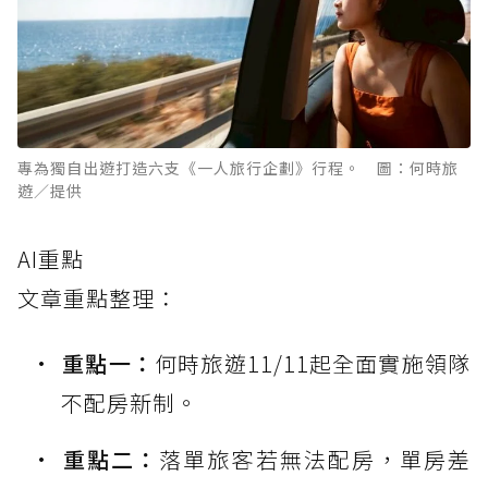
專為獨自出遊打造六支《一人旅行企劃》行程。 圖：何時旅
遊／提供
AI重點
文章重點整理：
重點一：
何時旅遊11/11起全面實施領隊
不配房新制。
重點二：
落單旅客若無法配房，單房差