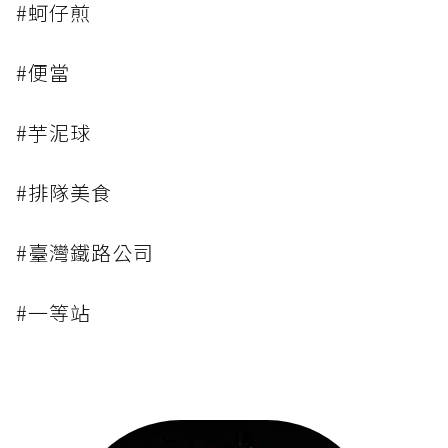
#蚵仔煎
#便當
#芋泥球
#排隊美食
#臺灣鐵路公司
#一等站