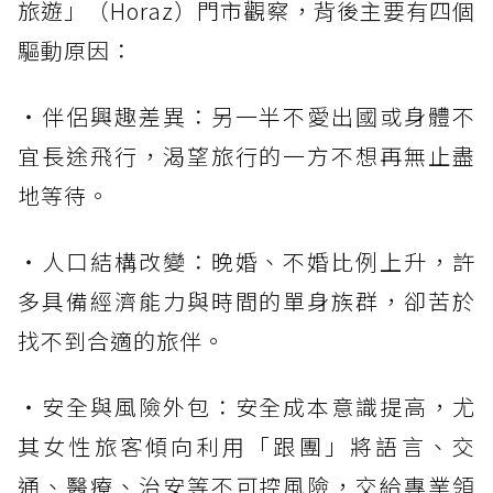
旅遊」（Horaz）門市觀察，背後主要有四個
驅動原因：
・伴侶興趣差異：另一半不愛出國或身體不
宜長途飛行，渴望旅行的一方不想再無止盡
地等待。
・人口結構改變：晚婚、不婚比例上升，許
多具備經濟能力與時間的單身族群，卻苦於
找不到合適的旅伴。
・安全與風險外包：安全成本意識提高，尤
其女性旅客傾向利用「跟團」將語言、交
通、醫療、治安等不可控風險，交給專業領