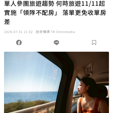
單人參團旅遊趨勢 何時旅遊11/11起
實施「領隊不配房」 落單更免收單房
確認送出
差
我已詳閱贊助說明，且同意站方的使用條款。
2026-07-31 21:02
旅奇傳媒 TR Omnimedia
您當前剩餘 U 利點數：
0
點；前往
購買點數