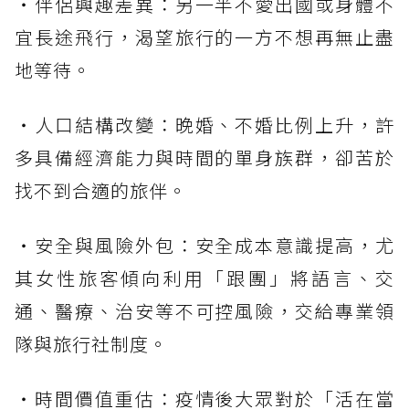
・伴侶興趣差異：另一半不愛出國或身體不
宜長途飛行，渴望旅行的一方不想再無止盡
地等待。
・人口結構改變：晚婚、不婚比例上升，許
多具備經濟能力與時間的單身族群，卻苦於
找不到合適的旅伴。
・安全與風險外包：安全成本意識提高，尤
其女性旅客傾向利用「跟團」將語言、交
通、醫療、治安等不可控風險，交給專業領
隊與旅行社制度。
・時間價值重估：疫情後大眾對於「活在當