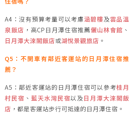
住宿嗎？
A4：沒有預算考量可以考慮
涵碧樓
及
雲品溫
泉飯店
，高CP日月潭住宿推薦
儷山林會館
、
日月潭大淶閣飯店
或
湖悅景觀旅店
。
Q5：不開車有鄰近客運站的日月潭住宿推
薦？
A5：鄰近客運站的日月潭住宿可以參考
桂月
村民宿
、
藍天水灣民宿
以及
日月潭大淶閣飯
店
，都是客運站步行可抵達的日月潭住宿。