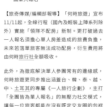
【旅奇傳媒/編輯部報導】「何時旅遊」宣布
11/11起，全線行程（國內及輕裝上陣系列除
外）實施「領隊不配房」新制。更打破過去
一人報名須擔心單人房差造成的旅費負擔，
未來若落單旅客無法成功配房，衍生費用將
由何時
旅行社
全額吸收。
此外，為徹底解決單人參團常有的邊緣感，
何時旅遊更同步推出涵蓋台、韓、泰、越、
中、
土耳其
的專屬《一人旅行企劃》，主打
「全團皆為單人報名」的無壓力社交模式，
讓每一位旅客都能在沒有既定交友圈的包袱