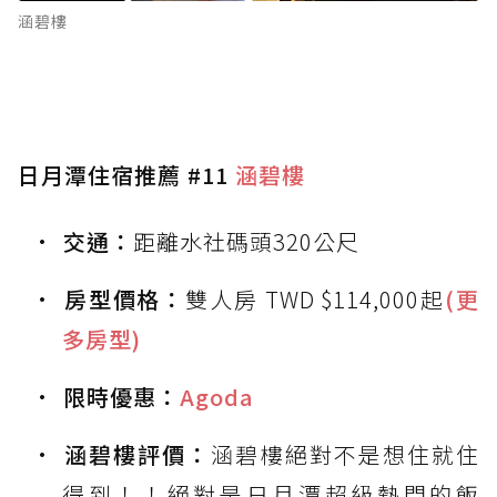
涵碧樓
日月潭住宿推薦 #11
涵碧樓
交通：
距離水社碼頭320公尺
房型價格：
雙人房 TWD $114,000起
(更
多房型)
限時優惠：
Agoda
涵碧樓評價：
涵碧樓絕對不是想住就住
得到！！絕對是日月潭超級熱門的飯