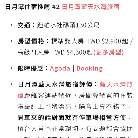
日月潭住宿推薦 #2
日月潭藍天水灣旅宿
交通：
距離水社碼頭130公尺
房型價格：
標準雙人房 TWD $2,900起 /
高級四人房 TWD $4,300起
(更多房型)
限時優惠：
Agoda
|
Booking
日月潭藍天水灣旅宿評價：
藍天水灣旅
宿
距離客運站蠻近，房間算蠻寬的在裝
潢設計上也蠻漂亮，隔音上算不錯了，
開車來的話對面就有停車場相當方便
，
櫃台人員也非常親切，有問題都會協助