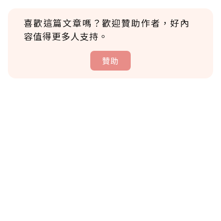
喜歡這篇文章嗎？歡迎贊助作者，好內
容值得更多人支持。
贊助
贊助說明
為了鼓勵作者持續創作更好的內容，會員可以
使用「贊助」功能實質回饋給喜愛的作者。可
將您認為適合的點數贈送給作者，一旦使用贊
助點數即不得撤銷，單筆贊助最低點數為30
點，最高點數沒有上限。
U 利點數 1 點 = NTD 1 元。