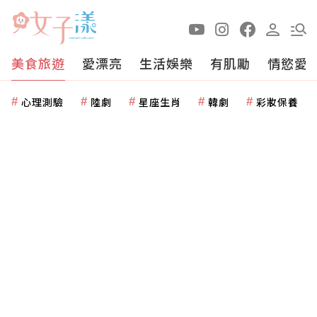
美食旅遊
愛漂亮
生活娛樂
有肌勵
情慾愛
心理測驗
陸劇
星座生肖
韓劇
彩妝保養