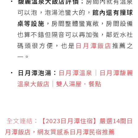
馥麗溫泉大飯店評價：
房間內就有溫泉
可以泡，泡湯池蠻大的，
館內還有撞球
桌等設施
，房間整體蠻寬敞，房間設備
也算不錯但隔音可以再加強，鄰近水社
碼頭很方便，也是
日月潭飯店
推薦之
一。
日月潭泡湯：
日月潭溫泉｜日月潭馥麗
溫泉大飯店｜雙人湯屋．餐點
全文連結：
【2023日月潭住宿】嚴選14間日
月潭飯店，網友質感系日月潭民宿推薦