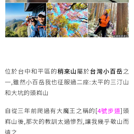
位於台中和平區的
稍來山
屬於
台灣小百岳
之
一,雖然小百岳我也征服過二座:太平的三汀山
和大坑的頭嵙山
自從三年前爬過有大魔王之稱的[
4號步道
]頭
嵙山後,那次的教訓太過慘烈,讓我幾乎敬山而
遠之