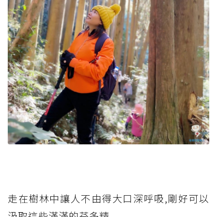
走在樹林中讓人不由得大口深呼吸,剛好可以
汲取這些滿滿的芬多精