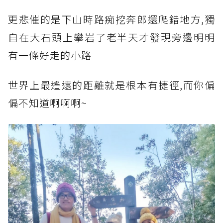
更悲催的是下山時路痴挖奔郎還爬錯地方,獨
自在大石頭上攀岩了老半天才發現旁邊明明
有一條好走的小路
世界上最遙遠的距離就是根本有捷徑,而你偏
偏不知道啊啊啊~