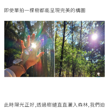
即使單拍一棵樹都能呈現完美的構圖
此時陽光正好,透過樹縫直直灑入森林,我們迫