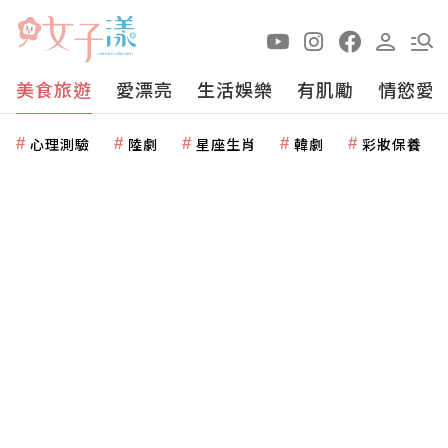
美食旅遊
愛漂亮
生活娛樂
有肌勵
情慾愛
心理測驗
陸劇
星座生肖
韓劇
彩妝保養