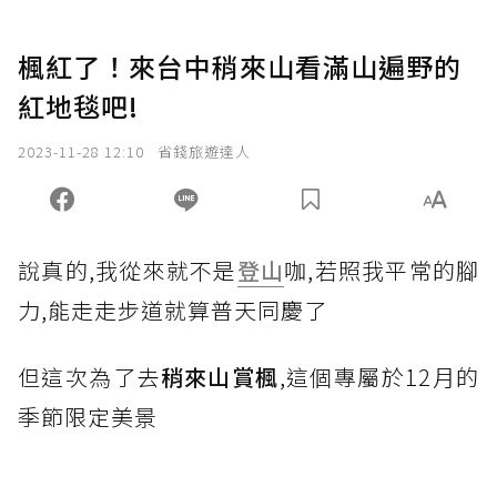
楓紅了！來台中稍來山看滿山遍野的
紅地毯吧!
2023-11-28 12:10
省錢旅遊達人
說真的,我從來就不是
登山
咖,若照我平常的腳
力,能走走步道就算普天同慶了
但這次為了去
稍來山賞楓
,這個專屬於12月的
季節限定美景