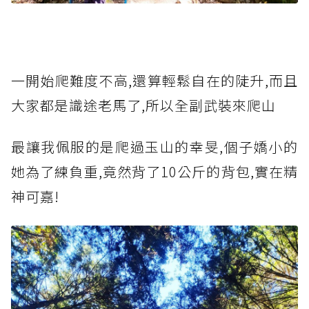
一開始爬難度不高,還算輕鬆自在的陡升,而且
大家都是識途老馬了,所以全副武裝來爬山
最讓我佩服的是爬過玉山的幸旻,個子嬌小的
她為了練負重,竟然背了10公斤的背包,實在精
神可嘉!