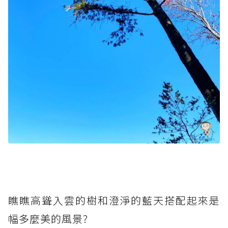
瞧瞧高聳入雲的樹和澄淨的藍天搭配起來是
幅多麼美的風景?