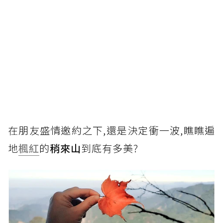
在朋友盛情邀約之下,還是決定衝一波,瞧瞧遍
地
楓紅
的
稍來山
到底有多美?