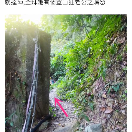
就達陣,全拜她有個登山狂老公之賜😜