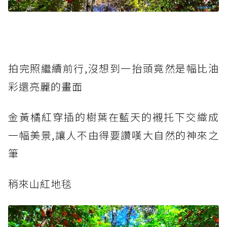
拍完照繼續前行,沒想到一抬頭竟然是幅比油
彩還亮麗的畫面
金黃橘紅穿插的樹葉在藍天的襯托下交織成
一幅美景,讓人不由得要讚嘆大自然的神來之
筆
稍來山紅地毯