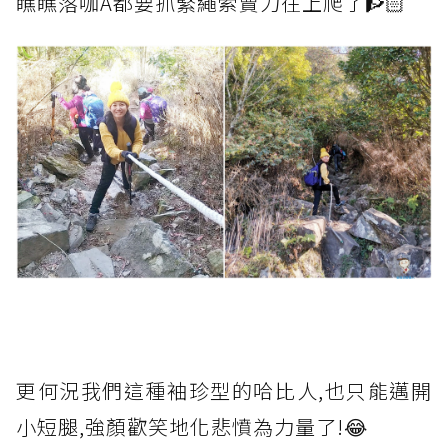
瞧瞧落咖A都要抓緊繩索賣力往上爬了🧗🏻
更何況我們這種袖珍型的哈比人,也只能邁開
小短腿,強顏歡笑地化悲憤為力量了!😂