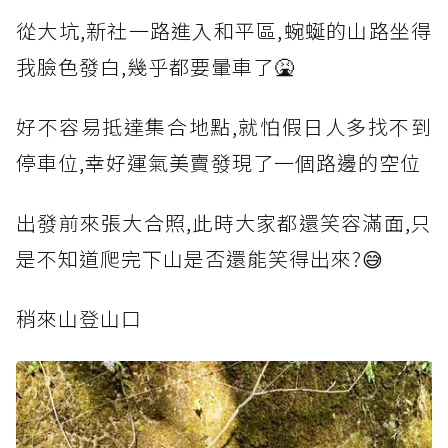
從大坑,新社一路進入和平區,蜿蜒的山路坐得
我臉色發白,幾乎都要暈車了🤮
好不容易抵達集合地點,就怕假日人多找不到
停車位,幸好運氣美賣發現了一個路邊的空位
出發前來張大合照,此時大家都還笑容滿面,只
是不知道爬完下山是否還能笑得出來?😅
稍來山登山口