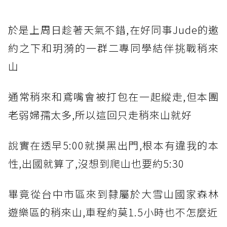
於是上周日趁著天氣不錯,在好同事Jude的邀
約之下和玥漪的一群二專同學結伴挑戰稍來
山
通常稍來和鳶嘴會被打包在一起縱走,但本團
老弱婦孺太多,所以這回只走稍來山就好
說實在透早5:00就摸黑出門,根本有違我的本
性,出國就算了,沒想到爬山也要約5:30
畢竟從台中市區來到隸屬於大雪山國家森林
遊樂區的稍來山,車程約莫1.5小時也不怎麼近