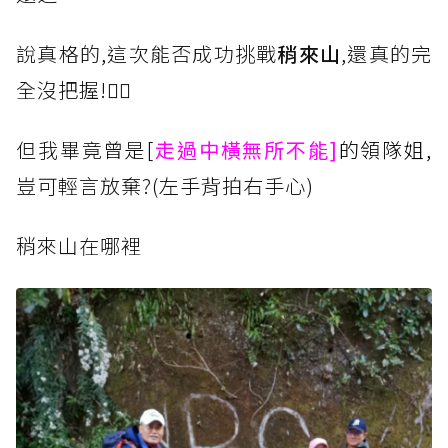
說真格的,這次能否成功挑戰
稍來山
,還真的完
全沒把握!🤦‍♀️
但我畢竟曾是[
走過中橫無所不能]
的領隊姐,
豈可輕言放棄?(左手背拍右手心)
稍來山在哪裡