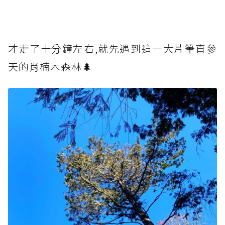
才走了十分鐘左右,就先遇到這一大片筆直參
天的肖楠木森林🌲