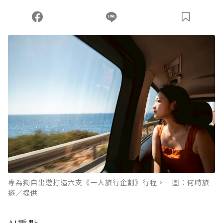
您當前剩餘 U 利點數：
0
點；前往
購買點數
專為獨自出遊打造六支《一人旅行企劃》行程。 圖：何時旅
遊／提供