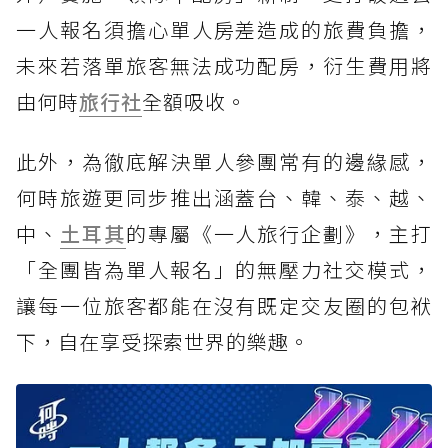
一人報名須擔心單人房差造成的旅費負擔，
未來若落單旅客無法成功配房，衍生費用將
由何時
旅行社
全額吸收。
此外，為徹底解決單人參團常有的邊緣感，
何時旅遊更同步推出涵蓋台、韓、泰、越、
中、
土耳其
的專屬《一人旅行企劃》，主打
「全團皆為單人報名」的無壓力社交模式，
讓每一位旅客都能在沒有既定交友圈的包袱
下，自在享受探索世界的樂趣。