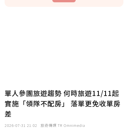
贊助說明
為了鼓勵作者持續創作更好的內容，會員可以
使用「贊助」功能實質回饋給喜愛的作者。可
將您認為適合的點數贈送給作者，一旦使用贊
助點數即不得撤銷，單筆贊助最低點數為30
點，最高點數沒有上限。
U 利點數 1 點 = NTD 1 元。
單人參團旅遊趨勢 何時旅遊11/11起
實施「領隊不配房」 落單更免收單房
確認送出
差
我已詳閱贊助說明，且同意站方的使用條款。
2026-07-31 21:02
旅奇傳媒 TR Omnimedia