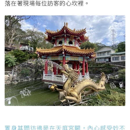
落在著現場每位訪客的心坎裡。
置身其間彷彿是在天庭宮闕，內心感受妙不