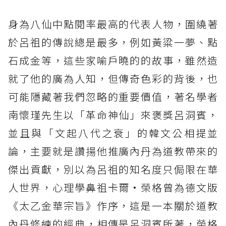
身為八仙中點閱率最高的代表人物，圍繞著
於呂祖的傳說總是最多，例如黃粱一夢、點
石成金等，這些家喻戶曉的的故事，雖然造
就了他的廣為人知，但傳奇色彩的背後，也
可能隱藏著我們忽略的重要價值，著名學者
南懷瑾先生以「革命神仙」來褒獎呂洞賓，
並且與「文起八代之衰」的韓文公相提並
論，主要就是讚揚他推廣內丹為道教帶來的
傑出貢獻，別以為呂祖的知名度只侷限在華
人世界，心理學鼻祖卡爾·榮格曾為德文版
《太乙金華宗旨》作序，這是一本關於道教
內丹修練的經典，相傳是呂洞賓所著，榮格