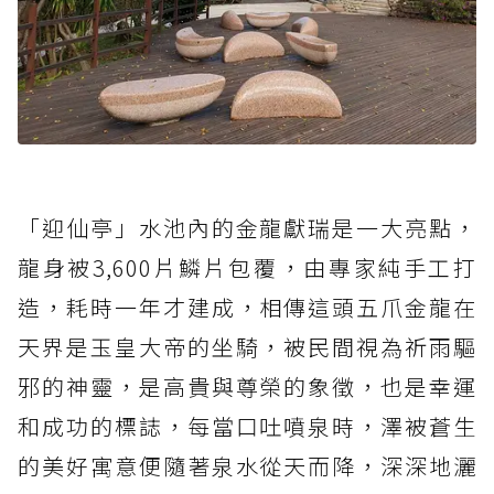
「迎仙亭」水池內的金龍獻瑞是一大亮點，
龍身被3,600片鱗片包覆，由專家純手工打
造，耗時一年才建成，相傳這頭五爪金龍在
天界是玉皇大帝的坐騎，被民間視為祈雨驅
邪的神靈，是高貴與尊榮的象徵，也是幸運
和成功的標誌，每當口吐噴泉時，澤被蒼生
的美好寓意便隨著泉水從天而降，深深地灑