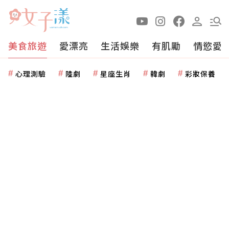
美食旅遊
愛漂亮
生活娛樂
有肌勵
情慾愛
心理測驗
陸劇
星座生肖
韓劇
彩妝保養