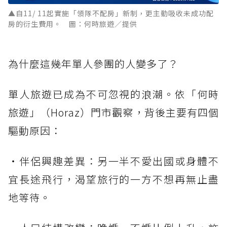
▲自11/ 11起實施「領隊不配房」新制，更主動吸收未成功配
房的衍生費用。 圖：何時旅遊／提供
為什麼這幾年單人參團的人變多了？
單人旅遊已成為不可忽視的浪潮。依「何時
旅遊」（Horaz）門市觀察，背後主要有四個
驅動原因：
・伴侶興趣差異：另一半不愛出國或身體不
宜長途飛行，渴望旅行的一方不想再無止盡
地等待。