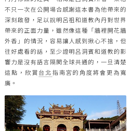
不只一次在公開場合感謝這本書為他帶來的
深刻啟發，足以說明呂祖和道教內丹對世界
帶來的正面力量，雖然像這種「牆裡開花牆
外香」的情況，容易讓人感到揪心不捨，但
往好處看的話，至少證明呂洞賓和道教的影
響力是沒有語言隔閡全球共通的，一旦清楚
這點，欣賞
台北
指南宮的角度將會更為寬
廣。