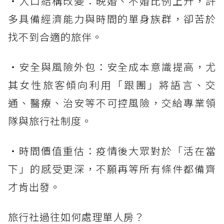
・人口結構改變：晚婚、不婚比例上升，許
多具備經濟能力與時間的單身族群，卻苦於
找不到合適的旅伴。
・安全與風險外包：安全成本意識提高，尤
其女性旅客傾向利用「跟團」將語言、交
通、醫療、治安等不可控風險，交給專業領
隊與旅行社制度。
・時間價值重估：疫情後大眾對於「活在當
下」的感受更深，不願再等所有條件都備齊
才肯出發。
旅行社過往如何處理單人房？