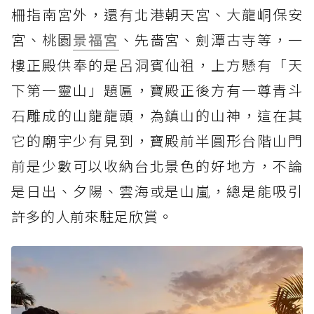
柵指南宮外，還有北港朝天宮、大龍峒保安
宮、桃園
景福宮
、先嗇宮、劍潭古寺等，一
樓正殿供奉的是呂洞賓仙祖，上方懸有「天
下第一靈山」題匾，寶殿正後方有一尊青斗
石雕成的山龍龍頭，為鎮山的山神，這在其
它的廟宇少有見到，寶殿前半圓形台階山門
前是少數可以收納台北景色的好地方，不論
是日出、夕陽、雲海或是山嵐，總是能吸引
許多的人前來駐足欣賞。