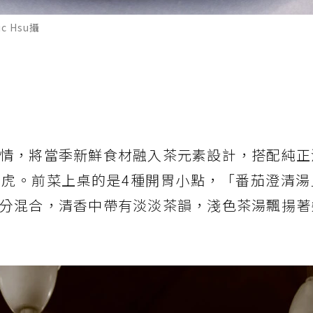
 Hsu攝
情，將當季新鮮食材融入茶元素設計，搭配純正
虎。前菜上桌的是4種開胃小點，「番茄澄清湯
分混合，清香中帶有淡淡茶韻，淺色茶湯飄揚著