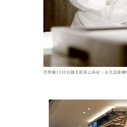
巴黎廳1930日籍主廚高山英紀。台北亞都