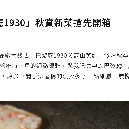
1930」秋賞新菜搶先開箱
緻大飯店「巴黎廳1930 X 高山英紀」淺嚐秋
盤維持一貫的細緻優雅，與我記憶中的巴黎廳不
，讓以華麗手法著稱的法菜多了一點細膩，無愧