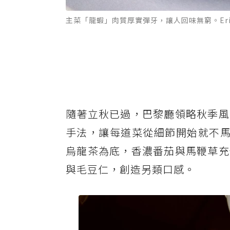
主菜「龍蝦」肉質厚實彈牙，讓人回味無窮。Eric
隨著立秋已過，巴黎廳領略秋季風
手法，讓每道菜從細節開始就不馬
烏龍茶為底，香濃番茄與馬鞭草充
與毛豆仁，創造另類口感。