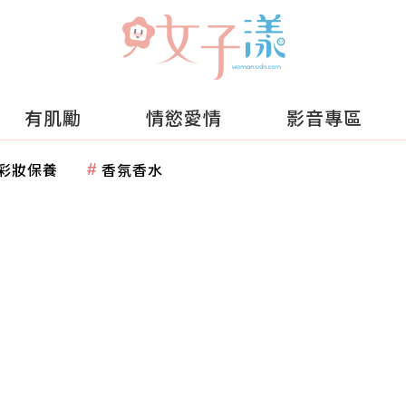
有肌勵
情慾愛情
影音專區
彩妝保養
香氛香水