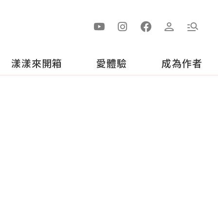
漾漾來開箱
愛體驗
成為作者