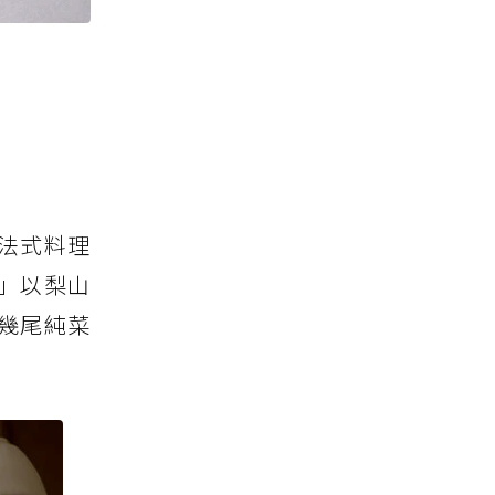
法式料理
」以梨山
幾尾純菜