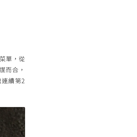
季菜單，從
謀而合，
連續第2