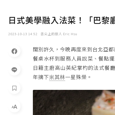
日式美學融入法菜！「巴黎廳
2023-10-13 14:52
舌尖上的旅人 Eric Hsu
闊別許久，今晚再度來到台北亞都麗
餐桌水杯到服務人員說菜、餐點擺
日籍主廚高山英紀掌杓的法式餐廳
年摘下
米其林
一星殊榮。