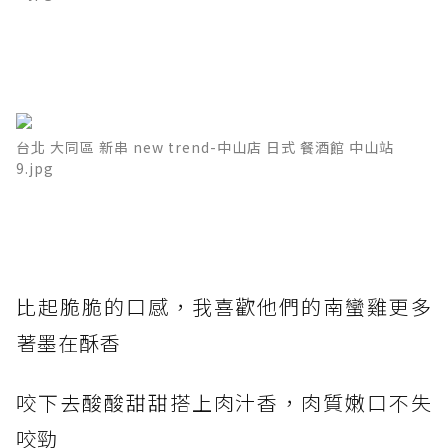
台北 大同區 新串 new trend-中山店 日式 餐酒館 中山站
9.jpg
比起脆脆的口感，我喜歡他們的南蠻雞更多
著墨在酥香
咬下去酸酸甜甜搭上肉汁香，肉質嫩口不失
咬勁