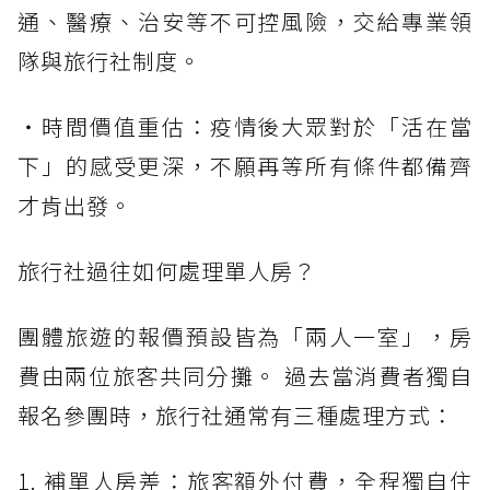
通、醫療、治安等不可控風險，交給專業領
隊與旅行社制度。
・時間價值重估：疫情後大眾對於「活在當
下」的感受更深，不願再等所有條件都備齊
才肯出發。
旅行社過往如何處理單人房？
團體旅遊的報價預設皆為「兩人一室」，房
費由兩位旅客共同分攤。 過去當消費者獨自
報名參團時，旅行社通常有三種處理方式：
1. 補單人房差：旅客額外付費，全程獨自住