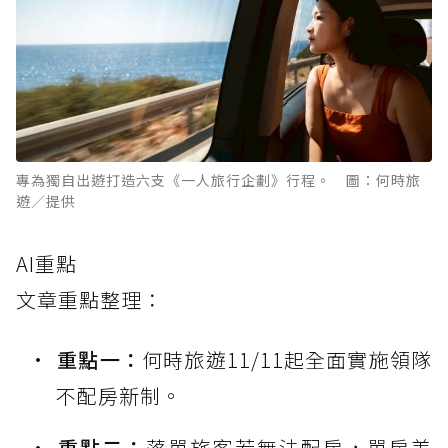
專為獨自出遊打造六支《一人旅行企劃》行程。 圖：何時旅
遊／提供
AI重點
文章重點整理：
重點一：
何時旅遊11/11起全面實施領隊
不配房新制。
重點二：
落單旅客若無法配房，單房差