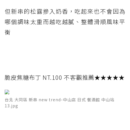
但新串的松露摻入奶香，吃起來也不會因為
哪個調味太重而越吃越膩、整體滑順風味平
衡
脆皮焦糖布丁 NT.100 不客觀推薦★★★★★
台北 大同區 新串 new trend-中山店 日式 餐酒館 中山站
13.jpg