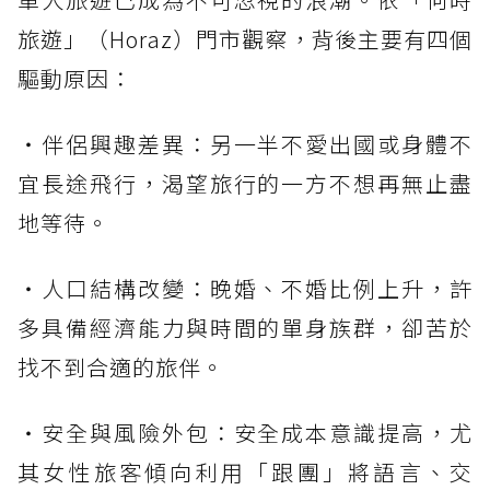
旅遊」（Horaz）門市觀察，背後主要有四個
驅動原因：
・伴侶興趣差異：另一半不愛出國或身體不
宜長途飛行，渴望旅行的一方不想再無止盡
地等待。
・人口結構改變：晚婚、不婚比例上升，許
多具備經濟能力與時間的單身族群，卻苦於
找不到合適的旅伴。
・安全與風險外包：安全成本意識提高，尤
其女性旅客傾向利用「跟團」將語言、交