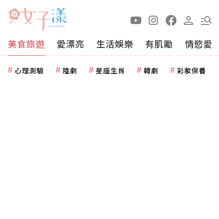
美食旅遊
愛漂亮
生活娛樂
有肌勵
情慾愛
心理測驗
陸劇
星座生肖
韓劇
彩妝保養