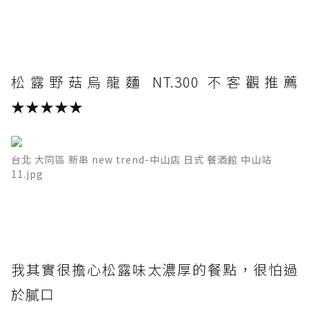
松露野菇烏龍麵 NT.300 不客觀推薦
★★★★★
台北 大同區 新串 new trend-中山店 日式 餐酒館 中山站
11.jpg
我其實很擔心松露味太濃厚的餐點，很怕過
於膩口