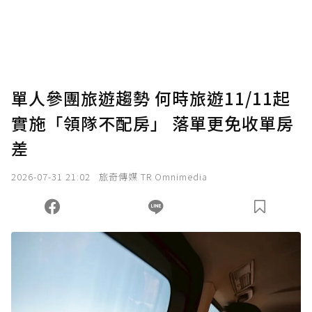
使用「贊助」功能實質回饋給喜愛的作者。可
將您認為適合的點數贈送給作者，一旦使用贊
助點數即不得撤銷，單筆贊助最低點數為30
點，最高點數沒有上限。
U 利點數 1 點 = NTD 1 元。
單人參團旅遊趨勢 何時旅遊11/11起
實施「領隊不配房」 落單更免收單房
確認送出
差
我已詳閱贊助說明，且同意站方的使用條款。
2026-07-31 21:02
旅奇傳媒 TR Omnimedia
您當前剩餘 U 利點數：
0
點；前往
購買點數