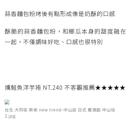
蒜香麵包粉烤後有點形成像是奶酥的口感
酥脆的蒜香麵包粉，和櫛瓜本身的甜度融在
一起，不僅調味好吃、口感也很特別
燻鮭魚洋芋捲 NT.240 不客觀推薦★★★★★
台北 大同區 新串 new trend-中山店 日式 餐酒館 中山站
2.jpg