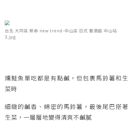
台北 大同區 新串 new trend-中山店 日式 餐酒館 中山站
3.jpg
燻鮭魚單吃都是有點鹹，但包裹馬鈴薯和生
菜時
細緻的鹹香、綿密的馬鈴薯，最後尾巴搭著
生菜，一層層地變得清爽不鹹膩